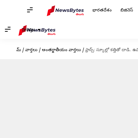
భారతదేశం
బిజినెస్
Telugu
హోమ్
/
వార్తలు
/
అంతర్జాతీయం వార్తలు
/
ఫ్రాన్స్: స్కూల్లో కత్తితో దా