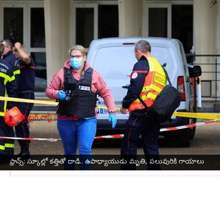
వ్రాసిన వారు
Oct 13, 2023
04:49 pm
Sirish Praharaju
ఈ వార్తాకథనం ఏంటి
ఉత్తర
ఫ్రాన్స్‌
లోని అర్రాస్‌లోని ఓ పాఠశాలలో శుక్రవారం 
కత్తితో దాడి జరిగినట్లు స్థానిక పోలీసులు నిర్ధారించారు. 
దుండగుడు 'అల్లాహు అక్బర్' అని అరిచాడని మీడియా
ట్విట్టర్ పోస్ట్ చేయండి
స్కూల్లో కత్తితో దాడి.. ఉపాధ్యాయుడు మృతి
#BREAKING
Teacher killed in knife attack at French s
— AFP News Agency (@AFP)
October 13, 2023
ఫ్రాన్స్: స్కూల్లో కత్తితో దాడి.. ఉపాధ్యాయుడు మృతి, పలువురికి గాయాలు