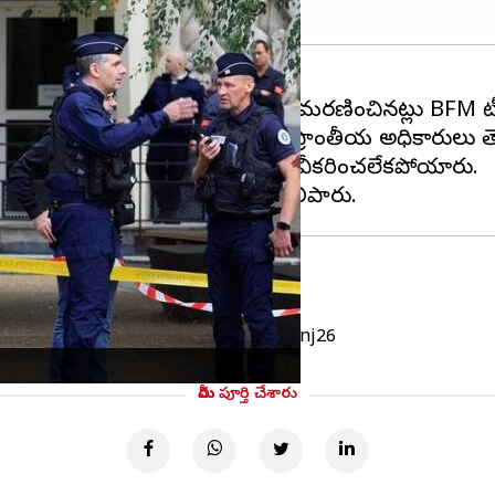
జరిగిన కత్తి దాడిలో ఉపాధ్యాయుడు మరణించినట్లు BFM టీవ
దాడి చేసిన వ్యక్తిని అరెస్టు చేసినట్లు ప్రాంతీయ అధికారులు 
లో వచ్చిన కథనాలను పోలీసులు ధృవీకరించలేకపోయారు.
chool: police
pic.twitter.com/n8HOpJnj26
మీరు పూర్తి చేశారు