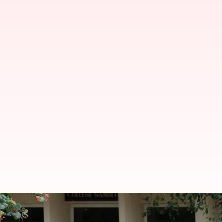
ఫ్రాన్స్: స్కూల్లో కత్తితో దాడి.. ఉపా