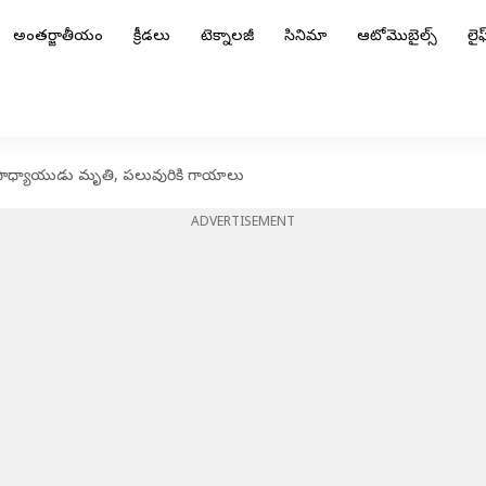
అంతర్జాతీయం
క్రీడలు
టెక్నాలజీ
సినిమా
ఆటోమొబైల్స్
లైఫ్
డి.. ఉపాధ్యాయుడు మృతి, పలువురికి గాయాలు
ADVERTISEMENT