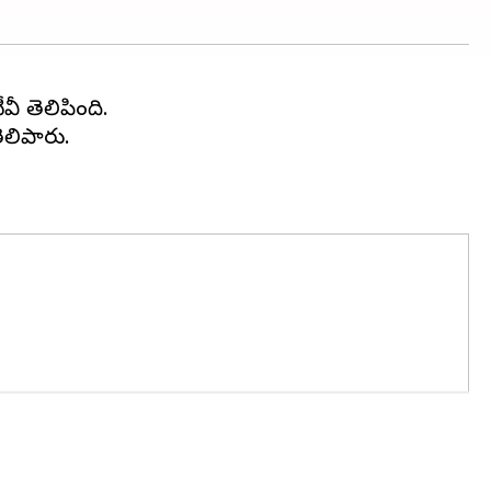
ీ తెలిపింది.
తెలిపారు.