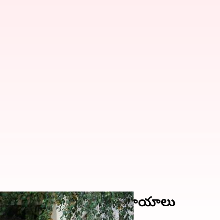
ధ్యాయుడు మృతి, పలువురికి గాయాలు