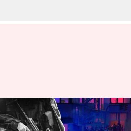
అలబామా: పుట్టినరోజు వేడుకల్లో
కాల్పుల కలకలం; నలుగురు మృతి
వ్రాసిన వారు
Apr 17, 2023
10:50 am
Stalin