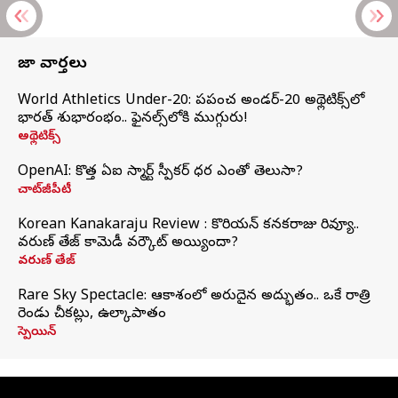
తాజా వార్తలు
World Athletics Under-20: ప్రపంచ అండర్-20 అథ్లెటిక్స్‌లో
భారత్‌ శుభారంభం.. ఫైనల్స్‌లోకి ముగ్గురు!
అథ్లెటిక్స్
OpenAI: కొత్త ఏఐ స్మార్ట్ స్పీకర్ ధర ఎంతో తెలుసా?
చాట్‌జీపీటీ
Korean Kanakaraju Review : కొరియన్ కనకరాజు రివ్యూ..
వరుణ్ తేజ్ కామెడీ వర్కౌట్ అయ్యిందా?
వరుణ్ తేజ్
Rare Sky Spectacle: ఆకాశంలో అరుదైన అద్భుతం.. ఒకే రాత్రి
రెండు చీకట్లు, ఉల్కాపాతం
స్పెయిన్