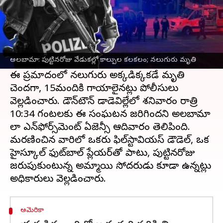
ఈ వార్తాకథనం ఏంటి
దక్షిణ
అమెరికా
రాష్ట్రమైన అలబామాలో 'స్వీట్ 16'
పార్టీ మారణహోమంగా మారింది. పుట్టినరోజు
అలబామా: పుట్టినరోజు వేడుకల్లో కాల్పుల కలకలం; నలుగురు మృతి
వేడుకల్లో సామూహిక
తుపాకీ కాల్పులు
జరిగాయి.
ఈ ప్రమాదంలో నలుగురు అక్కడిక్కకడే మృతి
చెందగా, 15మందికి గాయాలైనట్లు పోలీసులు
వెల్లడించారు. డౌన్‌టౌన్ డాడెవిల్లేలో శనివారం రాత్రి
10:34 గంటలకు ఈ సంఘటన జరిగిందని అలబామా
లా ఎన్‌ఫోర్స్‌మెంట్ ఏజెన్సీ ఆదివారం తెలిపింది.
మరణించిన వారిలో ఒకరు ఫిల్‌స్టావియస్ డౌడెల్, ఒక
హైస్కూల్ ఫుట్‌బాల్ ప్లేయర్‌తో పాటు, పుట్టినరోజు
జరుపుకుంటున్న అమ్మాయి సోదరుడు కూడా ఉన్నట్లు
అమెరికా