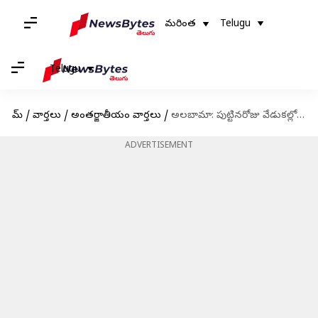
మరింత
Telugu
Telugu
హోమ్
/
వార్తలు
/
అంతర్జాతీయం వార్తలు
/
అలబామా: పుట్టినరోజు వేడుకల్లో కాల్పుల కలకలం; నలుగురు మృతి
ADVERTISEMENT