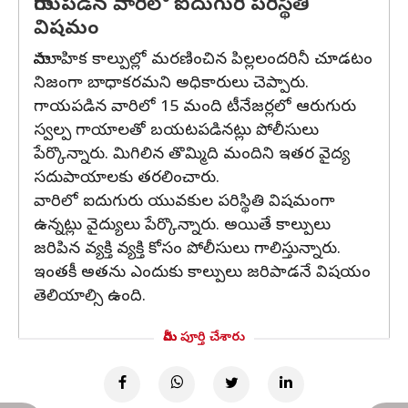
గాయపడిన వారిలో ఐదుగురి పరిస్థితి
విషమం
సామూహిక కాల్పుల్లో మరణించిన పిల్లలందరినీ చూడటం
నిజంగా బాధాకరమని అధికారులు చెప్పారు.
గాయపడిన వారిలో 15 మంది టీనేజర్లలో ఆరుగురు
స్వల్ప గాయాలతో బయటపడినట్లు పోలీసులు
పేర్కొన్నారు. మిగిలిన తొమ్మిది మందిని ఇతర వైద్య
సదుపాయాలకు తరలించారు.
వారిలో ఐదుగురు యువకుల పరిస్థితి విషమంగా
ఉన్నట్లు వైద్యులు పేర్కొన్నారు. అయితే కాల్పులు
జరిపిన వ్యక్తి వ్యక్తి కోసం పోలీసులు గాలిస్తున్నారు.
ఇంతకీ అతను ఎందుకు కాల్పులు జరిపాడనే విషయం
తెలియాల్సి ఉంది.
మీరు పూర్తి చేశారు