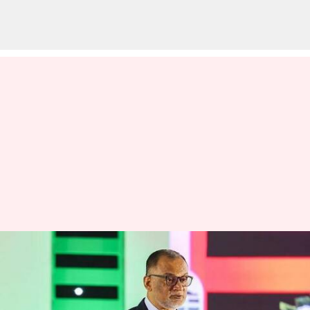
Bangladesh: బంగ్లాదేశ్‌
దిగుమతులపై భారత్‌ ఆంక్షలు..
చర్చలతో పరిష్కరించేందుకు