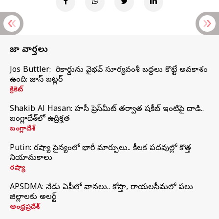
తాజా వార్తలు
Jos Buttler: నా రికార్డును వైభవ్ సూర్యవంశీ బద్దలు కొట్టే అవకాశం
ఉంది: జాస్ బట్లర్
క్రికెట్
Shakib Al Hasan: హసీనా ప్రెస్‌మీట్‌ తర్వాత షకీబ్‌ ఇంటిపై దాడి..
బంగ్లాదేశ్‌లో ఉద్రిక్తత
బంగ్లాదేశ్
Putin: రష్యా సైన్యంలో భారీ మార్పులు.. కీలక పదవుల్లో కొత్త
నియామకాలు
రష్యా
APSDMA: నేడు ఏపీలో వానలు.. కోస్తా, రాయలసీమలో పలు
జిల్లాలకు అలర్ట్
ఆంధ్రప్రదేశ్