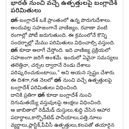
భారత్‌ నుంచి వచ్చే ఉత్పత్తులపై బంగ్లాదేశ్‌
పరిమితులు
భారత్‌-బంగ్లాదేశ్‌ ఒకే ప్రాంతంలో ఉన్న పొరుగుదేశాలు.
అందువల్ల సహజంగానే వాణిజ్యం, రవాణా వంటి
రంగాల్లో పోటీ జరుగుతుంది. ఈ క్రమంలోనే కొన్ని
సందర్భాల్లో మేము పరిమితులు విధించాల్సి వస్తుంది.
భారత్‌ కూడా అలాగే చేస్తోంది. ఇది వాణిజ్య ప్రక్రియలో
సహజంగా జరిగే అంశమే. ఇందులో ఏవైనా సమస్యలు
తలెత్తినా, చర్చల ద్వారానే రెండు దేశాలు
పరిష్కరించుకుంటాయి," అని ఆయన స్పష్టం చేశారు.
ఈ దిశగా,గత నెలలో భారత్‌ నుంచి వచ్చే ఉత్పత్తులపై
బంగ్లాదేశ్‌ పరిమితులు విధించింది.
దానికి ప్రతిగా భారత్‌ కూడా బంగ్లాదేశ్‌ నుంచి
దిగుమతయ్యే వస్తువులపై ఆంక్షలు విధించింది.
ఆ జాబితాలో రెడీమేడ్‌ దుస్తులు,శుద్ధి చేసిన ఆహార
పదార్థాలు,కార్బొనేటెడ్‌ పానీయాలు,పత్తి,నూలు
వ్యర్థాలు,ప్లాస్టిక్‌,పీవీసీ ఉత్పత్తులు,కలపతో తయారైన