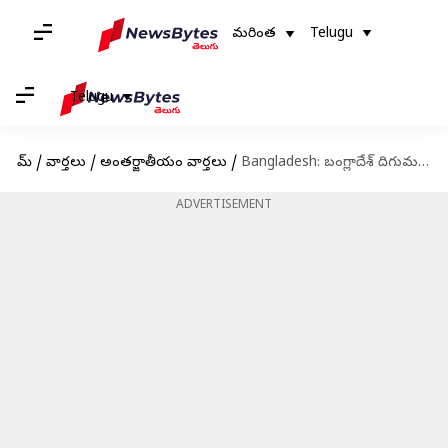
మరింత
Telugu
Telugu
హోమ్
/
వార్తలు
/
అంతర్జాతీయం వార్తలు
/
Bangladesh: బంగ్లాదేశ్‌ దిగుమతులపై భారత్‌ ఆంక్షలు.. చర్చలతో పరిష్కరించేందుకు సిద్ధమన్న బంగ్లా
ADVERTISEMENT