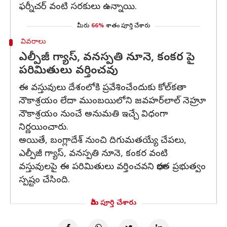
ఫర్నీచర్‌ వంటి సరకులు ఉన్నాయి.
మీరు
66%
శాతం పూర్తి చేశారు
వివరాలు
ఎల్పీజీ గ్యాస్‌, వనస్పతి నూనె, కంకర పై
పరిమితులు వర్తించవు
ఈ వస్తువులు దేశంలోకి ప్రవేశించేందుకు కోల్‌కతా
నౌకాశ్రయం లేదా ముంబయిలోని జవహర్‌లాల్ నెహ్రూ
నౌకాశ్రయం నుంచే అనుమతి ఇచ్చే విధంగా
నిర్ణయించారు.
అయితే, బంగ్లాదేశ్‌ నుంచి దిగుమతయ్యే చేపలు,
ఎల్పీజీ గ్యాస్‌, వనస్పతి నూనె, కంకర వంటి
వస్తువులపై ఈ పరిమితులు వర్తించవని భారత ప్రభుత్వం
స్పష్టం చేసింది.
మీరు పూర్తి చేశారు