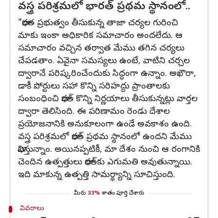
వస్త్ర పరిశ్రమలో భారత్‌ ప్రథమ స్థానంలో..
"భారత ప్రభుత్వం తీసుకున్న తాజా చర్యల గురించి
మాకు ఇంకా అధికారిక సమాచారం అందలేదు. ఆ
సమాచారం వచ్చిన తర్వాత మేము తగిన చర్యలు
చేపడతాం. ఏవైనా సమస్యలు ఉంటే, వాటిని చర్చల
ద్వారానే పరిష్కరించేందుకు సిద్ధంగా ఉన్నాం. అఖౌరా,
డాకీ పోర్టులు సహా కొన్ని సరిహద్దు ప్రాంతాలకు
సంబంధించి భారత్ కొన్ని నిర్ణయాలు తీసుకున్నట్లు వార్తల
ద్వారా తెలిసింది. ఈ పరిణామం రెండు దేశాల
ప్రయోజనానికి అనుకూలంగా ఉండే అవకాశం ఉంది.
వస్త్ర పరిశ్రమలో భారత్‌ ప్రథమ స్థానంలో ఉందని మేము
భావిస్తున్నాం. అయినప్పటికీ, మా దేశం నుంచి ఆ రంగానికి
చెందిన ఉత్పత్తులు భారత్‌కు ఎగుమతి అవుతున్నాయి.
ఇది మాకున్న ఉత్పత్తి సామర్థ్యాన్ని సూచిస్తుంది.
మీరు
33%
శాతం పూర్తి చేశారు
వివరాలు