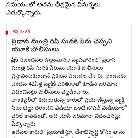
సమయంలో అతను తీవ్రమైన విమర్శలు
రిషి సునక్‌
ప్రధాన మంత్రి రిషి సునక్‌ పేరు చెప్పని
యూకే పోలీసులు
ట్రాఫిక్ నిబంధనల ఉల్లంఘనల వ్యవహారంలో ప్రధాన
మంత్రి రిషి సునక్‌ పేరును యూకే పోలీసులు
ప్రస్తావించకుండానే ప్రకటన విడుదల చేశారు. లండన్‌కు
చెందిన 42ఏళ్ల వ్యక్తికి షరతులతో కూడిన జరిమానా
విధించినట్లు పోలీసులు వెల్లడించారు.
లాంకషైర్‌లో కదులుతున్న కారులో ప్రయాణిస్తున్న వ్యక్తి
సీటు బెల్టు ధరంచని వీడియో ఒకటి సోషల్ మీడియాలో
వైరల్ కావడంతో, అది చూసి జరిమానా విధించినట్లు
పేర్కొన్నారు.
ఇటీవల కారులో ప్రయాణిస్తూ, దేశాభివృద్ధి కోసం తాను