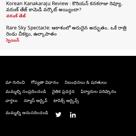
Korean Kanakaraju Review : కొరియన్ కనకరాజు రివ్యూ..
వరుణ్ తేజ్ కామెడీ వర్కౌట్ అయ్యిందా?
వరుణ్ తేజ్
Rare Sky Spectacle: ఆకాశంలో అరుదైన అద్భుతం.. ఒకే రాత్రి
రెండు చీకట్లు, ఉల్కాపాతం
స్పెయిన్
మా గురించి
గోప్యతా విధానం
నిబంధనలు & షరతులు
మమ్మల్ని సంప్రదించండి
నైతిక ప్రవర్తన
ఫిర్యాదుల పరిష్కారం
వార్తలు
న్యూస్ ఆర్కైవ్
టాపిక్స్ ఆర్కైవ్స్
మమ్మల్ని అనుసరించండి