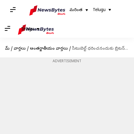
మరింత
Telugu
Telugu
హోమ్
/
వార్తలు
/
అంతర్జాతీయం వార్తలు
/
సీటుబెల్ట్ ధరించనందుకు బ్రిటన్ ప్రధాని రిషి సునక్‌కు జరిమానా
ADVERTISEMENT