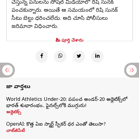
చేస్తున్న పనులను సోషల్ మీడియాలో రిషి సునక్‌
పంచకున్నారు. అయితే ఆ సమయంలో రిషి సునక్‌
సీటు బెల్టు ధరించలేదు. అది చూసి పోలీసులు
జరిమానా విధించారు.
మీరు పూర్తి చేశారు
తాజా వార్తలు
World Athletics Under-20: ప్రపంచ అండర్-20 అథ్లెటిక్స్‌లో
భారత్‌ శుభారంభం.. ఫైనల్స్‌లోకి ముగ్గురు!
అథ్లెటిక్స్
OpenAI: కొత్త ఏఐ స్మార్ట్ స్పీకర్ ధర ఎంతో తెలుసా?
చాట్‌జీపీటీ