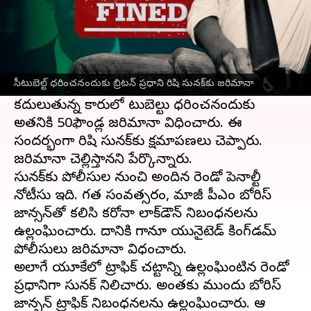
ఈ వార్తాకథనం ఏంటి
సీటు బెల్ట్ లేకుండా కారులో ప్రయాణించినందుకు
ప్రధానమంత్రి రిషి సునక్‌కి
యునైటెడ్ కింగ్‌డమ్
సీటుబెల్ట్ ధరించనందుకు బ్రిటన్ ప్రధాని రిషి సునక్‌కు జరిమానా
పోలీసులు జరిమానా విధించినట్లు
బీబీసీ
తెలిపింది.
కదులుతున్న కారులో సీటుబెల్టు ధరించనందుకు
అతనికి 50ఫౌండ్ల జరిమానా విధించారు. ఈ
సందర్భంగా రిషి సునక్‌కు క్షమాపణలు చెప్పారు.
జరిమానా చెల్లిస్తానని పేర్కొన్నారు.
సునక్‌కు పోలీసుల నుంచి అందిన రెండో పెనాల్టీ
నోటీసు ఇది. గత సంవత్సరం, మాజీ పీఎం బోరిస్
జాన్సన్‌తో కలిసి కరోనా లాక్‌డౌన్ నిబంధనలను
ఉల్లంఘించారు. దానికి గానూ యునైటెడ్ కింగ్‌డమ్
పోలీసులు జరిమానా విధంచారు.
అలాగే యూకేలో ట్రాఫిక్ చట్టాన్ని ఉల్లంఘింటిన రెండో
ప్రధానిగా సునక్ నిలిచారు. అంతకు ముందు బోరిస్
జాన్సన్‌ ట్రాఫిక్ నిబంధనలను ఉల్లంఘించారు. ఆ