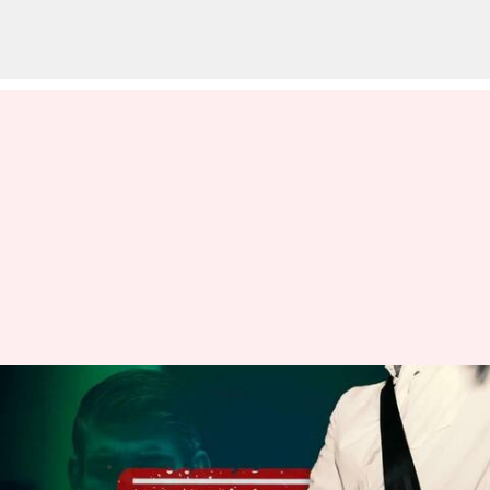
సీటుబెల్ట్ ధరించనందుకు బ్రిటన్ ప్రధాని
రిషి సునక్‌కు జరిమానా
వ్రాసిన వారు
Jan 21, 2023
06:15 pm
Stalin