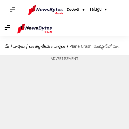
మరింత
Telugu
Telugu
హోమ్
/
వార్తలు
/
అంతర్జాతీయం వార్తలు
/
Plane Crash: కజకిస్థాన్‌లో ఘోర ప్రమాదం.. కుప్పకూలిన ప్రయాణికుల విమానం (వీడియో)
ADVERTISEMENT