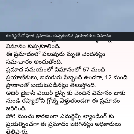
వ్రాసిన వారు
Dec 25, 2024
01:24 pm
Jayachandra Akuri
ఈ వార్తాకథనం ఏంటి
కజకిస్తాన్‌లో ఘోర ప్రమాదం చోటు చేసుకుంది. అక్టౌ
కజకిస్థాన్‌లో ఘోర ప్రమాదం.. కుప్పకూలిన ప్రయాణికుల విమానం
నగరానికి సమీపంలో ప్రయాణికులతో వెళ్ళి ఉన్న ఒక
విమానం కుప్పకూలింది.
ఈ ప్రమాదంలో పలువురు మృతి చెందినట్లు
సమాచారం అందుతోంది.
ప్రమాద సమయంలో విమానంలో 67 మంది
ప్రయాణికులు, ఐదుగురు సిబ్బంది ఉండగా, 12 మంది
ప్రాణాలతో బయటపడినట్లు తెలుస్తోంది.
అజర్ బైజాన్ ఎయిర్ లైన్స్ కు చెందిన విమానం బాకు
నుండి రష్యాలోని గ్రోజ్నీకి వెళ్తుతుండగా ఈ ప్రమాదం
జరిగింది.
పోగ మంచు కారణంగా ఎమర్జెన్సీ ల్యాండింగ్ కు
ప్రయత్నించగా ఈ ప్రమాదం జరిగినట్లు అధికారులు