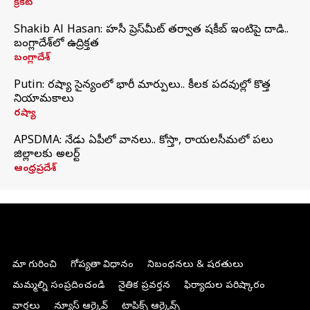
క్రికెట్
Shakib Al Hasan: హసీనా ప్రెస్‌మీట్‌ తర్వాత షకీబ్‌ ఇంటిపై దాడి..
బంగ్లాదేశ్‌లో ఉద్రిక్తత
బంగ్లాదేశ్
Putin: రష్యా సైన్యంలో భారీ మార్పులు.. కీలక పదవుల్లో కొత్త
నియామకాలు
రష్యా
APSDMA: నేడు ఏపీలో వానలు.. కోస్తా, రాయలసీమలో పలు
జిల్లాలకు అలర్ట్
ఆంధ్రప్రదేశ్
మా గురించి
గోప్యతా విధానం
నిబంధనలు & షరతులు
మమ్మల్ని సంప్రదించండి
నైతిక ప్రవర్తన
ఫిర్యాదుల పరిష్కారం
వార్తలు
న్యూస్ ఆర్కైవ్
టాపిక్స్ ఆర్కైవ్స్