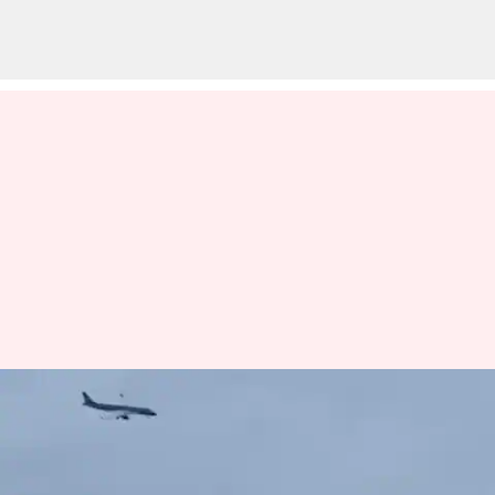
Plane Crash: కజకిస్థాన్‌లో ఘోర
ప్రమాదం.. కుప్పకూలిన ప్రయాణికుల
విమానం (వీడియో)