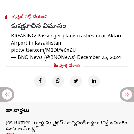
ట్విట్టర్ పోస్ట్ చేయండి
కుప్పకూలిన విమానం
BREAKING: Passenger plane crashes near Aktau
Airport in Kazakhstan
pic.twitter.com/M2DtYe6nZU
— BNO News (@BNONews)
December 25, 2024
మీరు పూర్తి చేశారు
తాజా వార్తలు
Jos Buttler: నా రికార్డును వైభవ్ సూర్యవంశీ బద్దలు కొట్టే అవకాశం
ఉంది: జాస్ బట్లర్