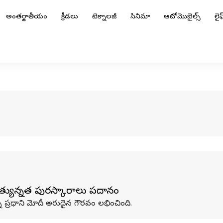
అంతర్జాతీయం
క్రీడలు
టెక్నాలజీ
సినిమా
ఆటోమొబైల్స్
లైఫ్
త్యున్నత పురస్కారాలు ప్రదానం
్న ప్రధాని మోదీ అరుదైన గౌరవం లభించింది.