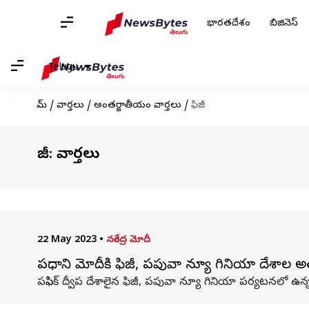
భారతదేశం
బిజినెస్
Telugu
హోమ్
/
వార్తలు
/
అంతర్జాతీయం వార్తలు
/
ఫిజీ
ఫిజీ: వార్తలు
22 May 2023
•
నరేంద్ర మోదీ
ప్రధాని మోదీకి ఫిజీ, పపువా న్యూ గినియా దేశాల అ
పసిఫిక్ ద్వీప దేశాలైన ఫిజీ, పపువా న్యూ గినియా పర్యటనలో ఉన