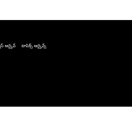
స్ ఆర్కైవ్
టాపిక్స్ ఆర్కైవ్స్