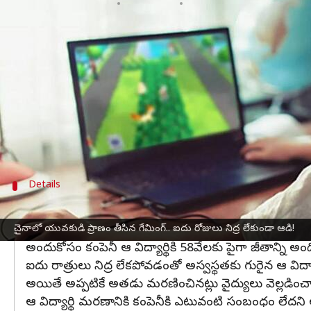
వ్రాసిన వారు
Nov 28, 2023
06:05 pm
Jayachandra Akuri
ఈ వార్తాకథనం ఏంటి
కొందరు ఉద్యోగులు కంపెనీలో అదనపు గంటలు పని చేసి ప్రా
ఫలితంగా ఈ ప్రభావం వారి ఆరోగ్యంపై చూపుతుందని ఇప్ప
ఇటీవల ఓ విద్యార్థి తన కోర్సులో భాగంగా ఐదు రాత్రులు 
ఈ ఘటన చైనాలో చోటు చేసుకుంది.
చైనా
(China) లోని 
Details
అస్వస్థతకు గురై మరణించిన విద్యార్థి
స్ట్రీమింగ్‌లో భాగంగా 26 రోజుల్లో 240 గంటల పాటు ఆ విద్యార్థ
చైనాలో యువకుడి ప్రాణం తీసిన గేమింగ్.. ఐదు రోజులు నిద్ర లేకుండా ఆడి!
అందుకోసం కంపెనీ ఆ విద్యార్థికి 58వేలకు పైగా జీతాన్ని అంద
ఐదు రాత్రులు నిద్ర లేకపోవడంతో అస్వస్థతకు గురైన ఆ విద్యా
అయితే అప్పటికే అతడు మరణించినట్లు వైద్యులు వెల్లడించ
ఆ విద్యార్థి మరణానికి కంపెనీకి ఎటువంటి సంబంధం లేదని ఆ 