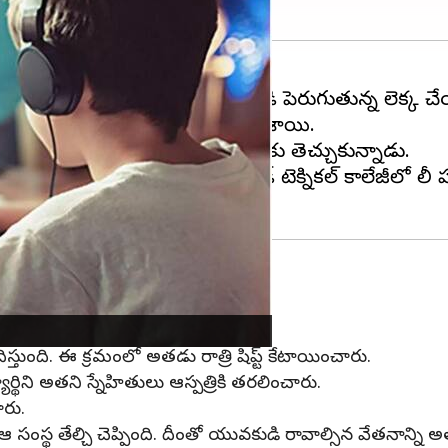
ణాల మీదకి తెచ్చుకుంటారు. ఒత్తిడి పెరుగుతున్న లెక్క చే
టికే ఎన్నో పరిశోధనలు స్పష్టం చేశాయి.
నిద్రపోకుండా పనిచేసి ప్రాణాల మీదకు తెచ్చుకున్నాడు.
హెనాన్స్ పింగ్డింగ్షాన్ వెకేషనల్ అండ్ టెక్నికల్ కాలేజీలో 
ి లైవ్‌లో పాల్గొనాల్సి ఉంటుంది.
ిస్తుంది. ఈ క్రమంలో అతడు రాత్రి షిప్ట్ కేటాయించారు.
ర్థిని అతని స్నేహితులు ఆస్పత్రికి తరలించారు.
ారు.
సంస్థ తేల్చి చెప్పింది. దీంతో యువకుడి రావాల్సిన వేతనాన్ని అ