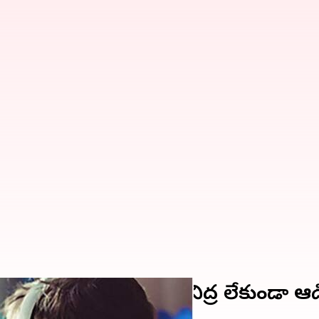
గేమింగ్.. ఐదు రోజులు నిద్ర లేకుండా ఆడ