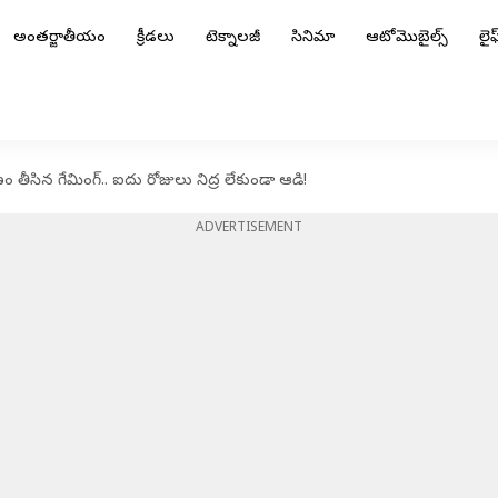
అంతర్జాతీయం
క్రీడలు
టెక్నాలజీ
సినిమా
ఆటోమొబైల్స్
లైఫ్
 తీసిన గేమింగ్.. ఐదు రోజులు నిద్ర లేకుండా ఆడి!
ADVERTISEMENT