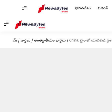
భారతదేశం
బిజినెస్
Telugu
హోమ్
/
వార్తలు
/
అంతర్జాతీయం వార్తలు
/
China: చైనాలో యువకుడి ప్రాణం