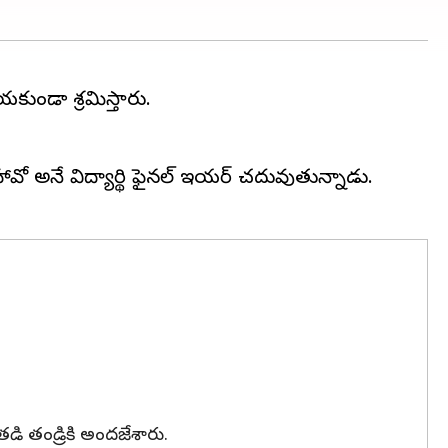
యకుండా శ్రమిస్తారు.
లీ హావో అనే విద్యార్థి ఫైనల్ ఇయర్ చదువుతున్నాడు.
తడి తండ్రికి అందజేశారు.