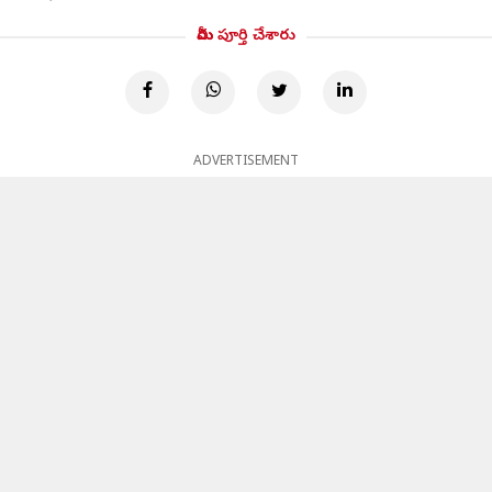
మీరు పూర్తి చేశారు
ADVERTISEMENT