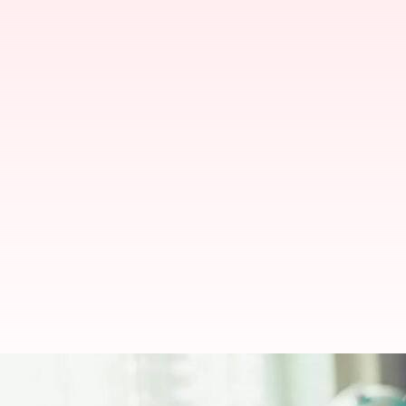
China: చైనాలో యువకుడి ప్రాణం తీసిన 