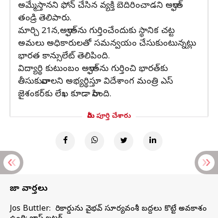
అమ్మేస్తానని ఫోన్ చేసిన వ్యక్తి బెదిరించాడని అర్ఫాత్
తండ్రి తెలిపారు.
మార్చి 21న,అర్ఫాత్‌ను గుర్తించేందుకు స్థానిక చట్ట
అమలు అధికారులతో సమన్వయం చేసుకుంటున్నట్లు
భారత కాన్సులేట్ తెలిపింది.
విద్యార్థి కుటుంబం అర్ఫాత్‌ను గుర్తించి భారత్‌కు
తీసుకురావాలని అభ్యర్థిస్తూ విదేశాంగ మంత్రి ఎస్
జైశంకర్‌కు లేఖ కూడా రాసింది.
మీరు పూర్తి చేశారు
తాజా వార్తలు
Jos Buttler: నా రికార్డును వైభవ్ సూర్యవంశీ బద్దలు కొట్టే అవకాశం