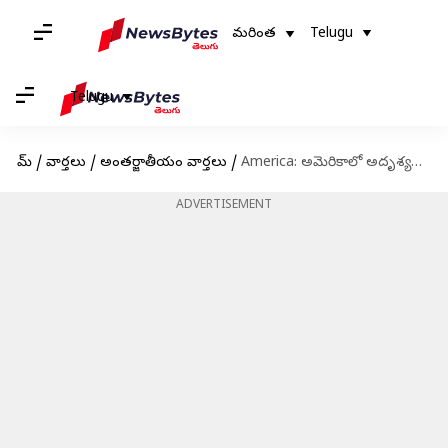
మరింత
Telugu
Telugu
హోమ్
/
వార్తలు
/
అంతర్జాతీయం వార్తలు
/
America: అమెరికాలో అదృశ్యమైన భారతీయ విద్యార్థి శవమై కనిపించాడు!
ADVERTISEMENT