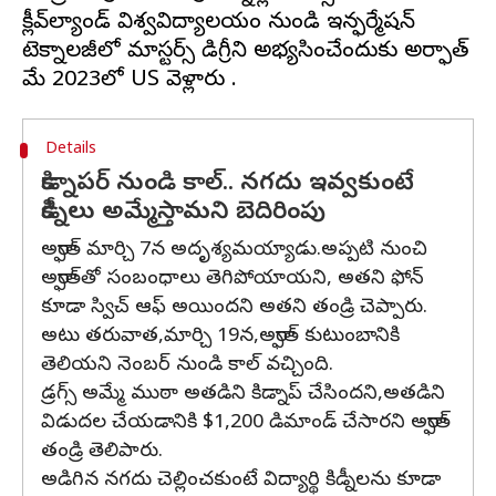
క్లీవ్‌ల్యాండ్ విశ్వవిద్యాలయం నుండి ఇన్ఫర్మేషన్
టెక్నాలజీలో మాస్టర్స్ డిగ్రీని అభ్యసించేందుకు అర్ఫాత్
Details
కిడ్నాపర్ నుండి కాల్.. నగదు ఇవ్వకుంటే
కిడ్నీలు అమ్మేస్తామని బెదిరింపు
అర్ఫాత్ మార్చి 7న అదృశ్యమయ్యాడు.అప్పటి నుంచి
అర్ఫాత్‌తో సంబంధాలు తెగిపోయాయని, అతని ఫోన్
కూడా స్విచ్ ఆఫ్ అయిందని అతని తండ్రి చెప్పారు.
అటు తరువాత,మార్చి 19న,అర్ఫాత్ కుటుంబానికి
తెలియని నెంబర్ నుండి కాల్ వచ్చింది.
డ్రగ్స్ అమ్మే ముఠా అతడిని కిడ్నాప్ చేసిందని,అతడిని
విడుదల చేయడానికి $1,200 డిమాండ్ చేసారని అర్ఫాత్
తండ్రి తెలిపారు.
అడిగిన నగదు చెల్లించకుంటే విద్యార్థి కిడ్నీలను కూడా