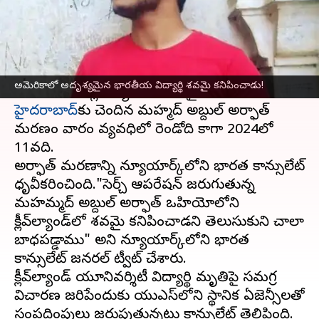
వ్రాసిన వారు
Apr 09, 2024
10:03 am
Stalin
ఈ వార్తాకథనం ఏంటి
గత నెల నుంచి అదృశ్యమైన 25ఏళ్ల భారతీయ విద్యార్థి
అమెరికాలో అదృశ్యమైన భారతీయ విద్యార్థి శవమై కనిపించాడు!
అమెరికా
హైదరాబాద్‌
కు చెందిన మహ్మద్‌ అబ్దుల్‌ అర్ఫాత్‌
మరణం వారం వ్యవధిలో రెండోది కాగా 2024లో
11వది.
అర్ఫాత్ మరణాన్ని న్యూయార్క్‌లోని భారత కాన్సులేట్
ధృవీకరించింది."సెర్చ్ ఆపరేషన్ జరుగుతున్న
మహమ్మద్ అబ్దుల్ అర్ఫాత్ ఒహియోలోని
క్లీవ్‌ల్యాండ్‌లో శవమై కనిపించాడని తెలుసుకుని చాలా
బాధపడ్డాము" అని న్యూయార్క్‌లోని భారత
కాన్సులేట్ జనరల్ ట్వీట్ చేశారు.
క్లీవ్‌ల్యాండ్ యూనివర్శిటీ విద్యార్థి మృతిపై సమగ్ర
విచారణ జరిపేందుకు యుఎస్‌లోని స్థానిక ఏజెన్సీలతో
సంప్రదింపులు జరుపుతున్నట్లు కాన్సులేట్ తెలిపింది.