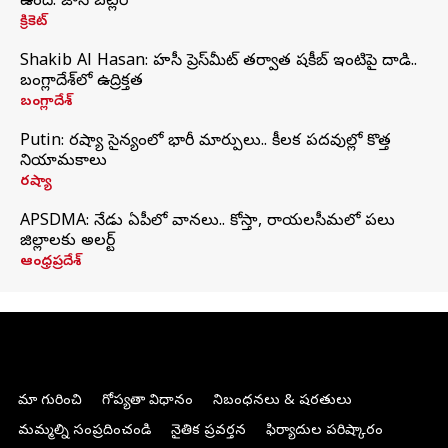
ఉంది: జాస్ బట్లర్
క్రికెట్
Shakib Al Hasan: హసీనా ప్రెస్‌మీట్‌ తర్వాత షకీబ్‌ ఇంటిపై దాడి..
బంగ్లాదేశ్‌లో ఉద్రిక్తత
బంగ్లాదేశ్
Putin: రష్యా సైన్యంలో భారీ మార్పులు.. కీలక పదవుల్లో కొత్త
నియామకాలు
రష్యా
APSDMA: నేడు ఏపీలో వానలు.. కోస్తా, రాయలసీమలో పలు
జిల్లాలకు అలర్ట్
ఆంధ్రప్రదేశ్
మా గురించి
గోప్యతా విధానం
నిబంధనలు & షరతులు
మమ్మల్ని సంప్రదించండి
నైతిక ప్రవర్తన
ఫిర్యాదుల పరిష్కారం