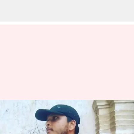
America: అమెరికాలో అదృశ్యమైన
భారతీయ విద్యార్థి శవమై
కనిపించాడు!