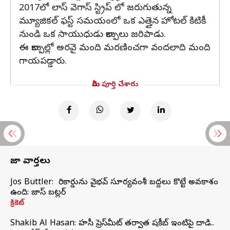
2017లో లాస్ వెగాస్ స్ట్రిప్ లో జరుగుతున్న
మ్యూజికల్ ఫస్ట్ సమయంలో ఒక ఎత్తైన హోటల్ కిటికీ
నుండి ఒక సాయుధుడు కాల్పులు జరిపాడు.
ఈ కాల్పుల్లో అరవై మంది మరణించగా వందలాది మంది
గాయపడ్డారు.
మీరు పూర్తి చేశారు
తాజా వార్తలు
Jos Buttler: నా రికార్డును వైభవ్ సూర్యవంశీ బద్దలు కొట్టే అవకాశం
ఉంది: జాస్ బట్లర్
క్రికెట్
Shakib Al Hasan: హసీనా ప్రెస్‌మీట్‌ తర్వాత షకీబ్‌ ఇంటిపై దాడి..