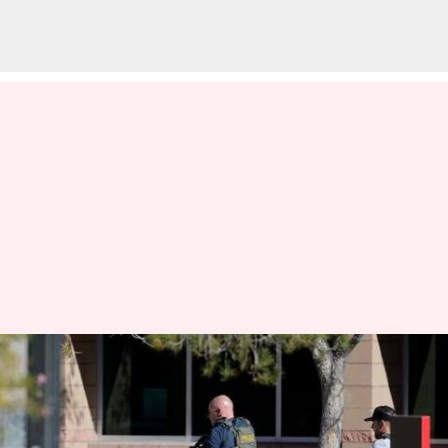
Las vegas University: లాస్ వెగాస్
యూనివర్శిటీలో కాల్పులు..ముగ్గురు
మృతి.. ఒకరి పరిస్థితి విషమం..