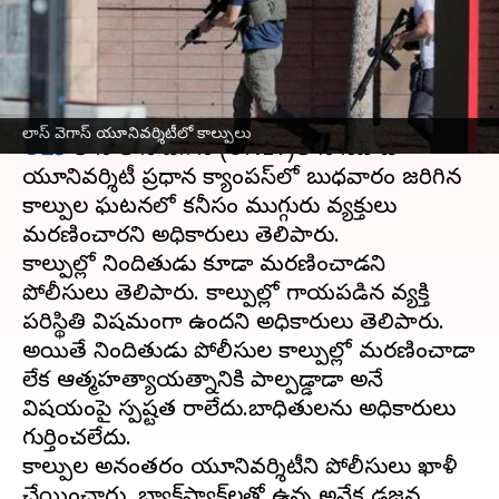
సాయుధుడు మృతి
వ్రాసిన వారు
Dec 07, 2023
09:21 am
Sirish Praharaju
ఈ వార్తాకథనం ఏంటి
లాస్ వెగాస్ యూనివర్శిటీలో కాల్పులు
అమెరికా
లోని లాస్ వెగాస్ (UNLV)లోని నెవాడా
యూనివర్శిటీ ప్రధాన క్యాంపస్‌లో బుధవారం జరిగిన
కాల్పుల ఘటనలో కనీసం ముగ్గురు వ్యక్తులు
మరణించారని అధికారులు తెలిపారు.
కాల్పుల్లో నిందితుడు కూడా మరణించాడని
పోలీసులు తెలిపారు. కాల్పుల్లో గాయపడిన వ్యక్తి
పరిస్థితి విషమంగా ఉందని అధికారులు తెలిపారు.
అయితే నిందితుడు పోలీసుల కాల్పుల్లో మరణించాడా
లేక ఆత్మహత్యాయత్నానికి పాల్పడ్డాడా అనే
విషయంపై స్పష్టత రాలేదు.బాధితులను అధికారులు
గుర్తించలేదు.
కాల్పుల అనంతరం యూనివర్శిటీని పోలీసులు ఖాళీ
చేయించారు. బ్యాక్‌ప్యాక్‌లతో ఉన్న అనేక డజన్ల