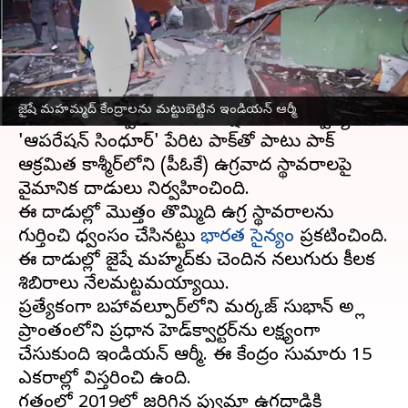
వ్రాసిన వారు
May 07, 2025
09:25 am
Jayachandra Akuri
ఈ వార్తాకథనం ఏంటి
పహల్గాం ఉగ్రదాడికి ప్రతిగా భారత్‌ పాకిస్తాన్‌కు గట్టి
జైషే మహమ్మద్ కేంద్రాలను మట్టుబెట్టిన ఇండియన్ ఆర్మీ
సమాధానం చెప్పింది. భారత రక్షణ శాఖ ఆధ్వర్యంలో
'ఆపరేషన్ సింధూర్' పేరిట పాక్‌తో పాటు పాక్
ఆక్రమిత కాశ్మీర్‌లోని (పీఓకే) ఉగ్రవాద స్థావరాలపై
వైమానిక దాడులు నిర్వహించింది.
ఈ దాడుల్లో మొత్తం తొమ్మిది ఉగ్ర స్థావరాలను
గుర్తించి ధ్వంసం చేసినట్టు
భారత సైన్యం
ప్రకటించింది.
ఈ దాడుల్లో జైషే మహ్మద్‌కు చెందిన నలుగురు కీలక
శిబిరాలు నేలమట్టమయ్యాయి.
ప్రత్యేకంగా బహావల్పూర్‌లోని మర్కజ్ సుభాన్ అల్లా
ప్రాంతంలోని ప్రధాన హెడ్‌క్వార్టర్‌ను లక్ష్యంగా
చేసుకుంది ఇండియన్ ఆర్మీ. ఈ కేంద్రం సుమారు 15
ఎకరాల్లో విస్తరించి ఉంది.
గతంలో 2019లో జరిగిన పుల్వామా ఉగ్రదాడికి