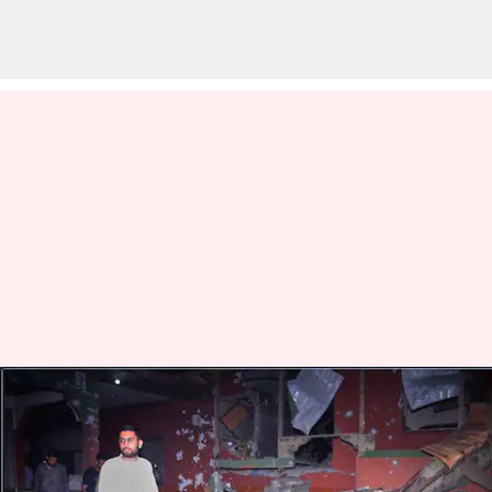
Jaish-e-Mohammed Base
Camp: జైషే మహమ్మద్ కేంద్రాలను
మట్టుబెట్టిన ఇండియన్ ఆర్మీ