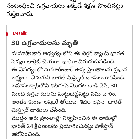
సంబంధించి ఉగ్రవాదులు ఇక్కడే శిక్షణ పొందినట్టు
Details
30 ఉగ్రవాదులను మృతి
మసూద్ అజార్ ఆధ్వర్యంలోని ఈ టెర్రర్ క్యాంప్‌ భారత
సైన్యం టార్గెట్ చేయగా, భారీగా విరుచుకుపడింది.
ఈ నేపథ్యంలో మసూద్ అజార్ ఉన్న ప్రాంతాలను ప్రధాన
లక్ష్యంగా చేసుకుని భారత్ మిస్సైల్ దాడులు జరిపింది.
బహావల్పూర్‌లోని శిబిరంపై మొదట దాడి చేసి, 30
మంది ఉగ్రవాదులను మట్టుబెట్టినట్టు సమాచారం.
అంతేకాకుండా లష్కరే తోయిబా శిబిరాలపైనా భారత్
మిస్సైల్ దాడులు చేసింది.
మొత్తం ఆరు ప్రాంతాల్లో నిర్వహించిన ఈ దాడుల్లో
భారత్ 24 క్షిపణులను ప్రయోగించినట్టు పాకిస్తాన్
ఆరోపించింది.