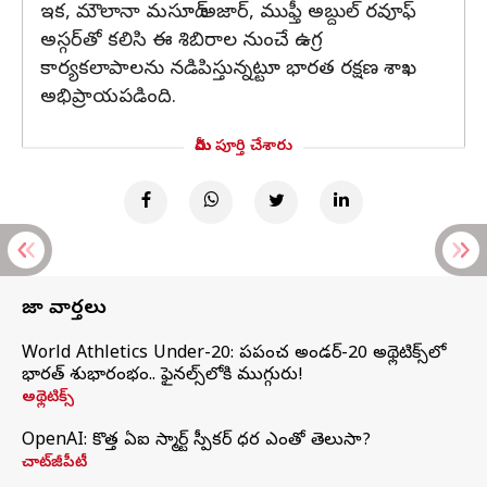
ఇక, మౌలానా మసూద్ అజార్, ముఫ్తీ అబ్దుల్ రవూఫ్
అస్గర్‌తో కలిసి ఈ శిబిరాల నుంచే ఉగ్ర
కార్యకలాపాలను నడిపిస్తున్నట్టూ భారత రక్షణ శాఖ
అభిప్రాయపడింది.
మీరు పూర్తి చేశారు
తాజా వార్తలు
World Athletics Under-20: ప్రపంచ అండర్-20 అథ్లెటిక్స్‌లో
భారత్‌ శుభారంభం.. ఫైనల్స్‌లోకి ముగ్గురు!
అథ్లెటిక్స్
OpenAI: కొత్త ఏఐ స్మార్ట్ స్పీకర్ ధర ఎంతో తెలుసా?
చాట్‌జీపీటీ