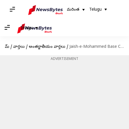
మరింత
Telugu
Telugu
హోమ్
/
వార్తలు
/
అంతర్జాతీయం వార్తలు
/
Jaish-e-Mohammed Base Camp: జైషే మహమ్మద్ కేంద్రాలను మట్టుబెట్టిన ఇండియన్ ఆర్మీ
ADVERTISEMENT