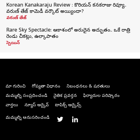
Korean Kanakaraju Review : కొరియన్ కనకరాజు రివ్యూ..
వరుణ్ తేజ్ కామెడీ వర్కౌట్ అయ్యిందా?
వరుణ్ తేజ్
Rare Sky Spectacle: ఆకాశంలో అరుదైన అద్భుతం.. ఒకే రాత్రి
రెండు చీకట్లు, ఉల్కాపాతం
స్పెయిన్
మా గురించి
గోప్యతా విధానం
నిబంధనలు & షరతులు
మమ్మల్ని సంప్రదించండి
నైతిక ప్రవర్తన
ఫిర్యాదుల పరిష్కారం
వార్తలు
న్యూస్ ఆర్కైవ్
టాపిక్స్ ఆర్కైవ్స్
మమ్మల్ని అనుసరించండి