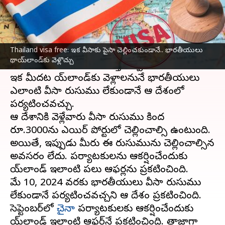
వ్రాసిన వారు
Oct 31, 2023
05:19 pm
Stalin
ఈ వార్తాకథనం ఏంటి
Thailand visa free: ఇక వీసాకు పైసా చెల్లించకుండానే.. భారతీయులు
థాయ్‌‌లాండ్‌ని సందర్శించాలనుకునే భారతీయులకు ఆ
థాయ్‌లాండ్‌కు వెళ్లొచ్చు
దేశ టూరిజం అథారిటీ శుభవార్త చెప్పింది.
ఇక మీదట థాయ్‌లాండ్‌కు వెళ్లాలనునే భారతీయులు
ఎలాంటి వీసా రుసుము లేకుండానే ఆ దేశంలో
పర్యటించవచ్చు.
ఆ దేశానికి వెళ్లేవారు వీసా రుసుము కింద
రూ.3000ను ఎయిర్ పోర్టులో చెల్లించాల్సి ఉంటుంది.
అయితే, ఇప్పుడు మీరు ఈ రుసుమును చెల్లించాల్సిన
అవసరం లేదు. పర్యాటకులను ఆకర్షించేందుకు
థాయ్‌లాండ్ ఇలాంటి పలు ఆఫర్లను ప్రకటించింది.
మే 10, 2024 వరకు భారతీయులు వీసా రుసుము
లేకుండానే పర్యటించవచ్చని ఆ దేశం ప్రకటించింది.
సెప్టెంబర్‌లో
చైనా
పర్యాటకులకు ఆకర్షించేందుకు
థాయ్‌లాండ్ ఇలాంటి ఆఫర్‌నే ప్రకటించింది. తాజాగా