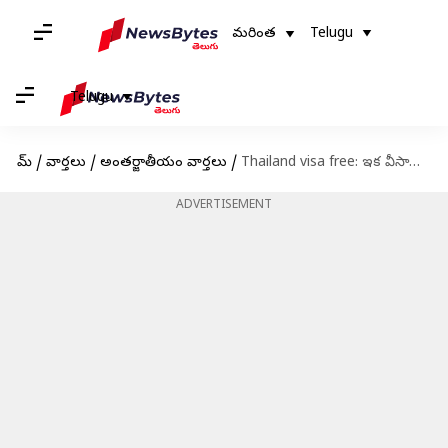
మరింత
Telugu
Telugu
హోమ్
/
వార్తలు
/
అంతర్జాతీయం వార్తలు
/
Thailand visa free: ఇక వీసాకు పైసా చెల్లించకుండానే.. భారతీయులు థాయ్‌లాండ్‌కు వెళ్లొచ్చు
ADVERTISEMENT