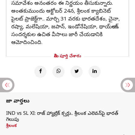
సమావేశం అనంతరం ఈ నిర్ణయం తీసుకున్నారు.
అంతకుముందు అక్టోబర్ 24న, శ్రీలంక క్యాబినెట్
పైలట్ ప్రాజెక్ట్‌గా.. మార్చి 31 వరకు భారతదేశం, చైనా,
రష్యా, మలేషియా, జపాన్, ఇండోనేషియా, థాయ్‌లాండ్‌
సందర్శకుల ఉచిత వీసాలు జారీ చేయడానికి
ఆమోదించింది.
మీరు పూర్తి చేశారు
తాజా వార్తలు
IND vs SL XI: సిరాజ్‌ హ్యాట్రిక్‌ సిక్సర్లు.. శ్రీలంక ఎలెవన్‌పై భారత్‌
గెలుపు
శ్రీలంక