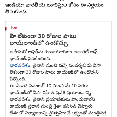
ఇండియా భారతీయ టూరిస్టుల కోసం ఈ నిర్ణయం
వీసా
వీసా లేకుండా 30 రోజుల పాటు
థాయ్‌లాండ్‌లో ఉండొచ్చు
అలాగే మరో ఆఫర్‌ను కూడా టూరిజం అథారిటీ ఆఫ్
థాయ్‌లాండ్ ప్రకటించింది.
భారతదేశం
, తైవాన్ నుంచి వచ్చే సందర్శకుడు వీసా
లేకుండా 30 రోజుల పాటు థాయ్‌లాండ్‌లో ఉండొచ్చని
పేర్కొంది.
ఈ ఏడాది నవంబర్ 10 నుంచి మే 10 వరకు
థాయ్‌లాండ్‌లో వీసా రహిత ప్రవేశ ప్రయోజనాన్ని
భారతదేశం, తైవాన్ ప్రయాణికులు పొందుతారని
థాయ్‌లాండ్ ప్రధాన మంత్రి శ్రేతా థవిసిన్ చెప్పారు.
దేశంలో పర్యాటకాన్ని ప్రోత్సహించే లక్ష్యంతో మంత్రివర్గ