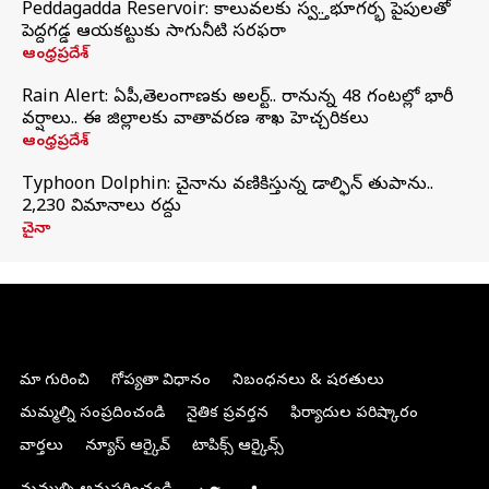
Peddagadda Reservoir: కాలువలకు స్వస్తి.. భూగర్భ పైపులతో
పెద్దగడ్డ ఆయకట్టుకు సాగునీటి సరఫరా
ఆంధ్రప్రదేశ్
Rain Alert: ఏపీ,తెలంగాణకు అలర్ట్.. రానున్న 48 గంటల్లో భారీ
వర్షాలు.. ఈ జిల్లాలకు వాతావరణ శాఖ హెచ్చరికలు
ఆంధ్రప్రదేశ్
Typhoon Dolphin: చైనాను వణికిస్తున్న డాల్ఫిన్‌ తుపాను..
2,230 విమానాలు రద్దు
చైనా
మా గురించి
గోప్యతా విధానం
నిబంధనలు & షరతులు
మమ్మల్ని సంప్రదించండి
నైతిక ప్రవర్తన
ఫిర్యాదుల పరిష్కారం
వార్తలు
న్యూస్ ఆర్కైవ్
టాపిక్స్ ఆర్కైవ్స్