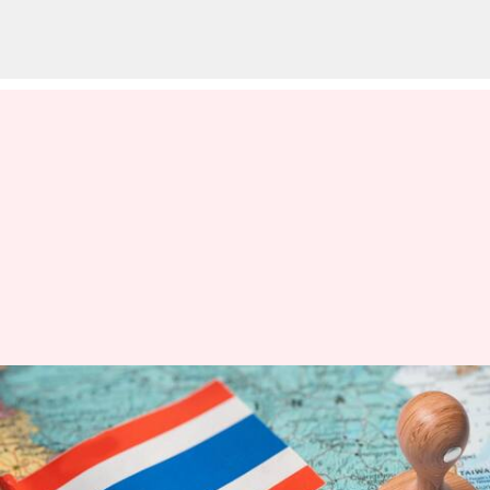
Thailand visa free: ఇక వీసాకు
పైసా చెల్లించకుండానే.. భారతీయులు
థాయ్‌లాండ్‌కు వెళ్లొచ్చు