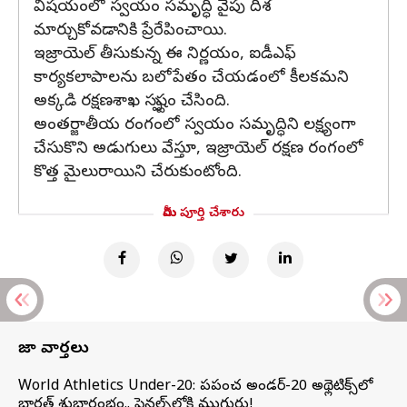
విషయంలో స్వయం సమృద్ధి వైపు దిశ
మార్చుకోవడానికి ప్రేరేపించాయి.
ఇజ్రాయెల్‌ తీసుకున్న ఈ నిర్ణయం, ఐడీఎఫ్‌
కార్యకలాపాలను బలోపేతం చేయడంలో కీలకమని
అక్కడి రక్షణశాఖ స్పష్టం చేసింది.
అంతర్జాతీయ రంగంలో స్వయం సమృద్ధిని లక్ష్యంగా
చేసుకొని అడుగులు వేస్తూ, ఇజ్రాయెల్‌ రక్షణ రంగంలో
కొత్త మైలురాయిని చేరుకుంటోంది.
మీరు పూర్తి చేశారు
తాజా వార్తలు
World Athletics Under-20: ప్రపంచ అండర్-20 అథ్లెటిక్స్‌లో
భారత్‌ శుభారంభం.. ఫైనల్స్‌లోకి ముగ్గురు!