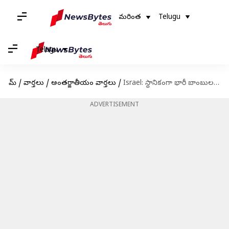
మరింత
Telugu
Telugu
హోమ్
/
వార్తలు
/
అంతర్జాతీయం వార్తలు
/
Israel: స్థానికంగా భారీ బాంబుల తయారీకి ఇజ్రాయెల్‌ సిద్ధం!
ADVERTISEMENT