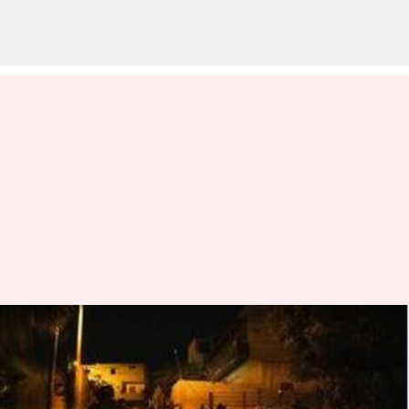
Israel: స్థానికంగా భారీ బాంబుల
తయారీకి ఇజ్రాయెల్‌ సిద్ధం!
వ్రాసిన వారు
Jan 07, 2025
04:50 pm
Jayachandra Akuri