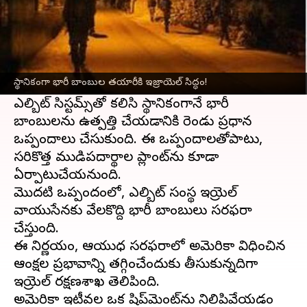
ఈ వార్తాకథనం ఏంటి
ఇజ్రాయెల్‌
ఆయుధ సరఫరాలో అమెరికాపై
ఆధారపడటాన్ని తగ్గించుకోవడంలో కీలకమైన
స్థానికంగా భారీ బాంబుల తయారీకి ఇజ్రాయెల్‌ సిద్ధం!
అడుగులు వేస్తోంది.
ఎల్బిట్‌ సిస్టమ్స్‌తో కలిసి స్థానికంగానే భారీ
బాంబులను ఉత్పత్తి చేయడానికి రెండు ప్రధాన
ఒప్పందాలు చేసుకుంది. ఈ ఒప్పందాలతోపాటు,
సరికొత్త ముడిపదార్థాల ప్లాంట్‌ను కూడా
ఏర్పాటుచేయనుంది.
మొదటి ఒప్పందంలో, ఎల్బిట్‌ సంస్థ ఇజ్రాయెల్‌
వాయుసేనకు వేలకొద్ది భారీ బాంబులు సరఫరా
చేస్తుంది.
ఈ నిర్ణయం, ఆయుధ సరఫరాలో అమెరికా విధించిన
ఆంక్షల ప్రభావాన్ని తగ్గించేందుకు తీసుకున్నదిగా
ఇజ్రాయెల్‌ రక్షణశాఖ తెలిపింది.
అమెరికా ఇటీవల ఒక షిప్‌మెంట్‌ను నిలిపివేయడం