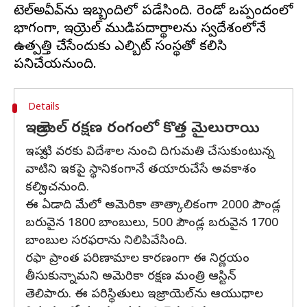
టెల్‌అవీవ్‌ను ఇబ్బందిలో పడేసింది. రెండో ఒప్పందంలో
భాగంగా, ఇజ్రాయెల్‌ ముడిపదార్థాలను స్వదేశంలోనే
ఉత్పత్తి చేసేందుకు ఎల్బిట్‌ సంస్థతో కలిసి
Details
ఇజ్రాయెల్ రక్షణ రంగంలో కొత్త మైలురాయి
ఇప్పటి వరకు విదేశాల నుంచి దిగుమతి చేసుకుంటున్న
వాటిని ఇకపై స్థానికంగానే తయారుచేసే అవకాశం
కల్పించనుంది.
ఈ ఏడాది మేలో అమెరికా తాత్కాలికంగా 2000 పౌండ్ల
బరువైన 1800 బాంబులు, 500 పౌండ్ల బరువైన 1700
బాంబుల సరఫరాను నిలిపివేసింది.
రఫా ప్రాంత పరిణామాల కారణంగా ఈ నిర్ణయం
తీసుకున్నామని అమెరికా రక్షణ మంత్రి ఆస్టిన్‌
తెలిపారు. ఈ పరిస్థితులు ఇజ్రాయెల్‌ను ఆయుధాల