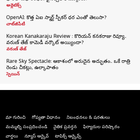
అథ్లెటిక్స్
OpenAI: కొత్త ఏఐ స్మార్ట్ స్పీకర్ ధర ఎంతో తెలుసా?
చాట్‌జీపీటీ
Korean Kanakaraju Review : కొరియన్ కనకరాజు రివ్యూ..
వరుణ్ తేజ్ కామెడీ వర్కౌట్ అయ్యిందా?
వరుణ్ తేజ్
Rare Sky Spectacle: ఆకాశంలో అరుదైన అద్భుతం.. ఒకే రాత్రి
రెండు చీకట్లు, ఉల్కాపాతం
స్పెయిన్
మా గురించి
గోప్యతా విధానం
నిబంధనలు & షరతులు
మమ్మల్ని సంప్రదించండి
నైతిక ప్రవర్తన
ఫిర్యాదుల పరిష్కారం
వార్తలు
న్యూస్ ఆర్కైవ్
టాపిక్స్ ఆర్కైవ్స్