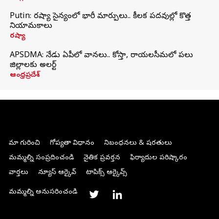
Putin: రష్యా సైన్యంలో భారీ మార్పులు.. కీలక పదవుల్లో కొత్త
నియామకాలు
రష్యా
APSDMA: నేడు ఏపీలో వానలు.. కోస్తా, రాయలసీమలో పలు
జిల్లాలకు అలర్ట్
ఆంధ్రప్రదేశ్
మా గురించి
గోప్యతా విధానం
నిబంధనలు & షరతులు
మమ్మల్ని సంప్రదించండి
నైతిక ప్రవర్తన
ఫిర్యాదుల పరిష్కారం
వార్తలు
న్యూస్ ఆర్కైవ్
టాపిక్స్ ఆర్కైవ్స్
మమ్మల్ని అనుసరించండి