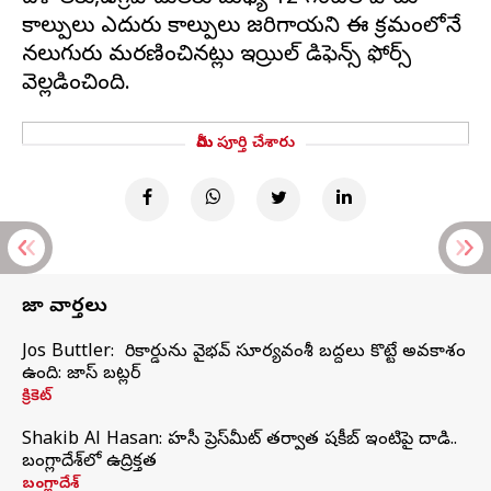
కాల్పులు ఎదురు కాల్పులు జరిగాయని ఈ క్రమంలోనే
నలుగురు మరణించినట్లు ఇజ్రాయిల్ డిఫెన్స్ ఫోర్స్
మీరు పూర్తి చేశారు
తాజా వార్తలు
Jos Buttler: నా రికార్డును వైభవ్ సూర్యవంశీ బద్దలు కొట్టే అవకాశం
ఉంది: జాస్ బట్లర్
క్రికెట్
Shakib Al Hasan: హసీనా ప్రెస్‌మీట్‌ తర్వాత షకీబ్‌ ఇంటిపై దాడి..
బంగ్లాదేశ్‌లో ఉద్రిక్తత
బంగ్లాదేశ్