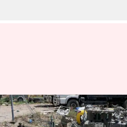
IDF-Hamas-West bank: ఐడీఎఫ్
కాల్పుల్లో హమాస్ వెస్ట్ బ్యాంక్
కమాండర్ మృతి..మరో ముగ్గురు