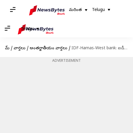
మరింత
Telugu
Telugu
హోమ్
/
వార్తలు
/
అంతర్జాతీయం వార్తలు
/
IDF-Hamas-West bank: ఐడీఎఫ్ కాల్పుల్లో హమాస్ వెస్ట్ బ్యాంక్ కమాండర్ మృతి..మరో ముగ్గురు కూడా..
ADVERTISEMENT