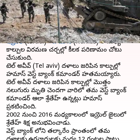
కూడా..
వ్రాసిన వారు
May 05, 2024
07:09 pm
Stalin
ఈ వార్తాకథనం ఏంటి
ఇజ్రాయెల్‌‌
(Israel) -
హమాస్
(Hamas) ల మధ్య
కాల్పుల విరమణ చర్చల్లో కీలక పరిణామం చోటు
చేసుకుంది.
టెల్ అవీవ్ (Tel aviv) దళాలు జరిపిన కాల్పుల్లో
హమాస్ వెస్ట్ బ్యాంక్ కమాండర్ హతమయ్యారు.
టెల్ అవీవ్ దళాలు జరిపిన కాల్పుల్లో మొత్తం
నలుగురు మృతి చెందగా వారిలో తమ వెస్ట్ బ్యాంక్
కమాండర్ ఆలా శ్రేతేహ్ ఉన్నట్లు హమాస్
ప్రకటించింది.
2002 నుంచి 2016 మధ్యకాలంలో ఇజ్రాయెల్ జైలులో
శ్రేతేహ్ శిక్ష అనుభవించాడు.
వెస్ట్ బ్యాంక్ లోని తల్కారేం ప్రాంతంలో తమ
దళాలకు,ఉగ్రవాదులకు మధ్య 12 గంటల పాటు