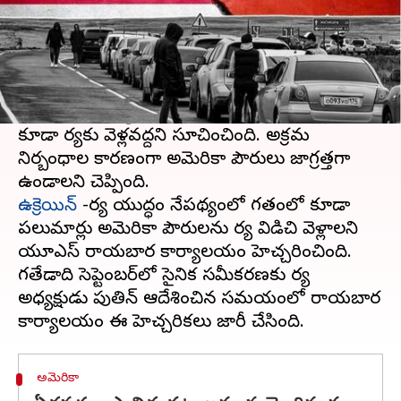
ఈ వార్తాకథనం ఏంటి
రష్యా
లో నివసిస్తున్న లేదా ప్రయాణించే
అమెరికా
పౌరులు
వెంటనే ఆ దేశాన్ని వీడాలని మాస్కోలోని
యూఎస్
రాయబార కార్యాలయం
తెలిపింది. కొత్తగా వెళ్లే వారు
కూడా రష్యాకు వెళ్లవద్దని సూచించింది. అక్రమ
నిర్బంధాల కారణంగా అమెరికా పౌరులు జాగ్రత్తగా
ఉక్రెయిన్
-రష్యా యుద్ధం నేపథ్యంలో గతంలో కూడా
పలుమార్లు అమెరికా పౌరులను రష్యా విడిచి వెళ్లాలని
యూఎస్ రాయబార కార్యాలయం హెచ్చరించింది.
గతేడాది సెప్టెంబర్‌లో సైనిక సమీకరణకు రష్యా
అధ్యక్షుడు పుతిన్ ఆదేశించిన సమయంలో రాయబార
అమెరికా