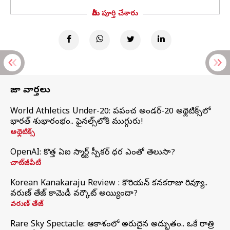
మీరు పూర్తి చేశారు
తాజా వార్తలు
World Athletics Under-20: ప్రపంచ అండర్-20 అథ్లెటిక్స్‌లో
భారత్‌ శుభారంభం.. ఫైనల్స్‌లోకి ముగ్గురు!
అథ్లెటిక్స్
OpenAI: కొత్త ఏఐ స్మార్ట్ స్పీకర్ ధర ఎంతో తెలుసా?
చాట్‌జీపీటీ
Korean Kanakaraju Review : కొరియన్ కనకరాజు రివ్యూ..
వరుణ్ తేజ్ కామెడీ వర్కౌట్ అయ్యిందా?
వరుణ్ తేజ్
Rare Sky Spectacle: ఆకాశంలో అరుదైన అద్భుతం.. ఒకే రాత్రి