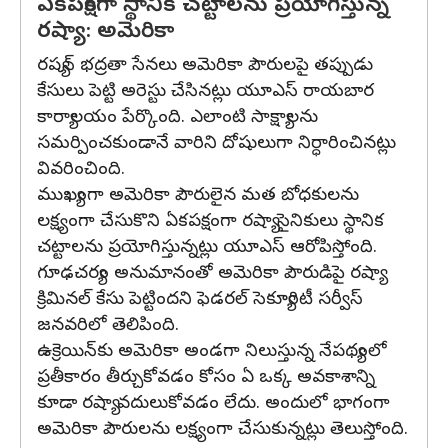
ఏకపక్షంగా స్థానిక చట్టాలను ప్రయోగిస్తున్న
రష్యా: అమెరికా
రష్యన్ భద్రతా సేనలు అమెరికా పౌరులపై తప్పుడు
కేసులు పెట్టి అరెస్టు చేసినట్లు యూఎస్ రాయబార
కార్యాలయం పేర్కొంది. ఎలాంటి సాక్ష్యాలను
సమర్పించకుండానే వారిని దోషులుగా నిర్ధారించినట్లు
వివరించింది.
ముఖ్యంగా అమెరికా పౌరులైన మత బోధకులను
లక్ష్యంగా చేసుకొని ఏకపక్షంగా రష్యా సైనికులు స్థానిక
చట్టాలను ప్రయోగిస్తున్నట్లు యూఎస్ ఆరోపిస్తోంది.
గూఢచర్యం అనుమానంతో అమెరికా పౌరుడిపై రష్యా
క్రిమినల్ కేసు పెట్టిందని ఫెడరల్ సెక్యూరిటీ సర్వీస్
జనవరిలో తెలిపింది.
ఉక్రెయిన్‌కు అమెరికా అండగా నిలుస్తున్న నేపథ్యంలో
ప్రతీకారం తీర్చుకోవడం కోసం ఏ ఒక్క అవకాశాన్ని
కూడా రష్యా వదులుకోవడం లేదు. అందులో భాగంగా
అమెరికా పౌరులను లక్ష్యంగా చేసుకున్నట్లు తెలుస్తోంది.