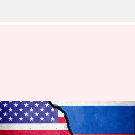
'వెంటనే రష్యాను వీడండి'; తమ
పౌరులకు అమెరికా కీలక ఆదేశాలు
వ్రాసిన వారు
Feb 13, 2023
05:10 pm
Stalin