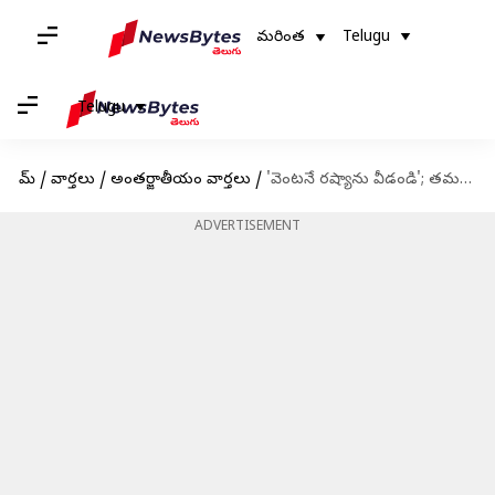
మరింత
Telugu
Telugu
హోమ్
/
వార్తలు
/
అంతర్జాతీయం వార్తలు
/
'వెంటనే రష్యాను వీడండి'; తమ పౌరులకు అమెరికా కీలక ఆదేశాలు
ADVERTISEMENT