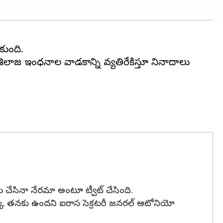
ంటి శిలాజ ఇంధనాల వాడకాన్ని వ్యతిరేకిస్తూ నినాదాలు
చేసినా నేరమా అంటూ ట్వీట్ చేసింది.
క్కు తనకు ఉందని ఐరాస సెక్రటరీ జనరల్ ఆటోనియో