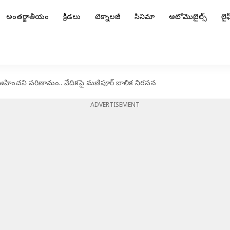
అంతర్జాతీయం
క్రీడలు
టెక్నాలజీ
సినిమా
ఆటోమొబైల్స్
లైఫ్
ఊహించని పరిణామం.. వేదికపై మణిపూర్ బాలిక నిరసన
ADVERTISEMENT