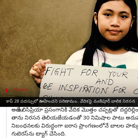
వ్రాసిన వారు
Dec 12, 2023
04:18 pm
Jayachandra Akuri
ఈ వార్తాకథనం ఏంటి
దుబాయ్
మణిపూర్‌
కు చెందిన లిసిప్రియా కాన్‌గుజమ్ అనే 12 ఏళ్ల 
చేసింది.
శిలాజ ఇంధనాలకు ముగింపు పలికి మన భూగ్రహాన్ని, భవిష్య
అయితే కొద్దిసేపటి తర్వాత సిబ్బంది వచ్చి ఆమెకు నచ్చజె
Details
లిసిప్రయా ప్రసంగానికి చప్పట్లతో దద్దరిల్లిన వేదిక
కాప్ 28 సదస్సులో ఊహించని పరిణామం.. వేదికపై మణిపూర్ బాలిక నిరసన
అయితే లిసిప్రియా ప్రసంగానికి వేదిక మొత్తం చప్పట్లతో దద్దరిల్లి
తాను నిరసన తెలియజేయడంతో 30 నిమిషాల పాటు అదుపులోకి
నిబంధనలకు విరుద్ధంగా ఐరాస ప్రాంగణంలోనే బాలల హక్కు
గుటెరస్‌ను ట్యాగ్ చేసింది.