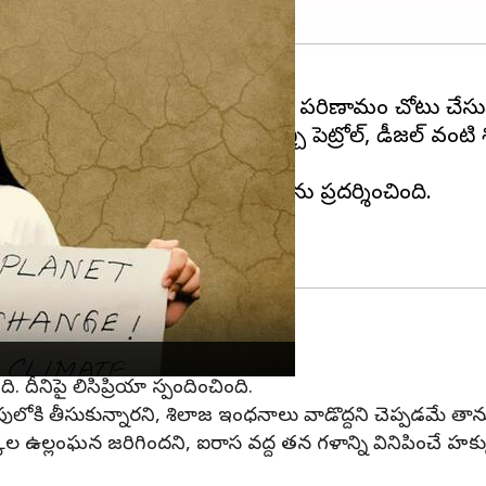
బాలిక అకస్మాత్తుగా చర్చా వేదికపై వచ్చి పెట్రోల్, డీజల్ వ
త్తును రక్షించాలంటూ ప్లకార్డులను ప్రదర్శించింది.
ప్పే ప్రయత్నం చేశారు.
ంది. దీనిపై లిసిప్రియా స్పందించింది.
 తీసుకున్నారని, శిలాజ ఇంధనాలు వాడొద్దని చెప్పడమే తాను 
ల ఉల్లంఘన జరిగిందని, ఐరాస వద్ద తన గళాన్ని వినిపించే హ