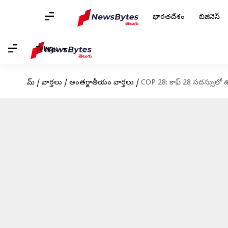
భారతదేశం
బిజినెస్
Telugu
హోమ్
/
వార్తలు
/
అంతర్జాతీయం వార్తలు
/
COP 28: కాప్ 28 సదస్సులో 