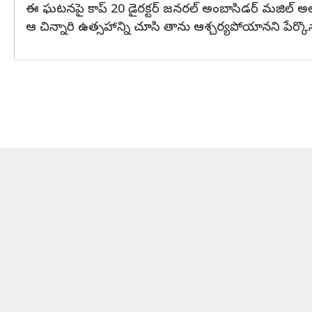
ఈ ఘటనపై కాప్ 20 డైరక్టర్ జనరల్ అంబాసిడర్ మజిల్ అల్
ఆ చిన్నారి ఉత్సహాన్ని చూసి తాను ఆశ్చర్యపోయానని పేర్కొన