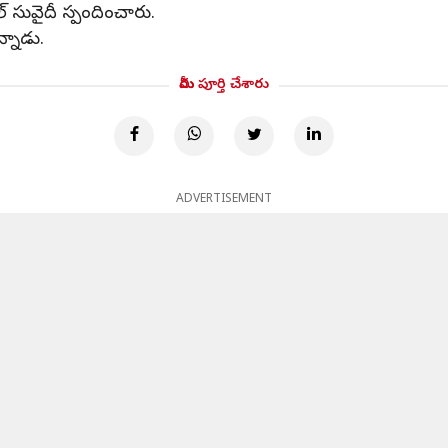
 సువైదీ స్పందించారు.
్నాడు.
మీరు పూర్తి చేశారు
ADVERTISEMENT