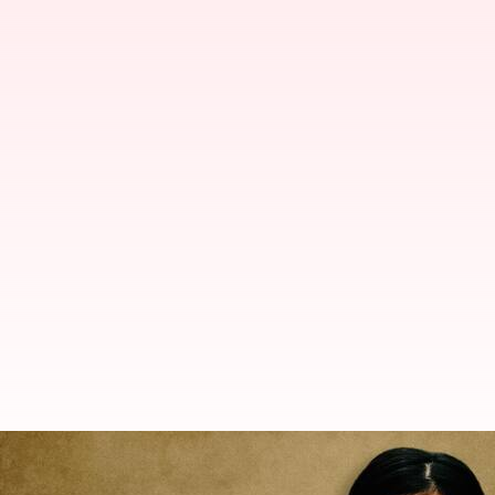
COP 28: కాప్ 28 సదస్సులో ఊహించన