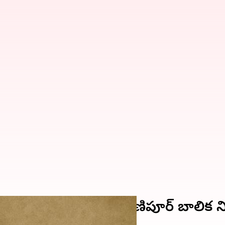
ి పరిణామం.. వేదికపై మణిపూర్ బాలిక 