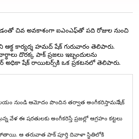
ెప్పడంతో చివరి అవకాశంగా ఐఎంఎఫ్‌తో పది రోజుల నుంచి
్థిక కార్యదర్శి హమద్ షేక్ గురువారం తెలిపారు.
ార్థాలు దొరక్క పాక్ ప్రజలు ఇబ్బందులను
 కార్యాలయం నుండి ఆమోదం పొందిన తర్వాత అంగీకరిస్తామని షేక్
్న వేళ ఈ షరతులకు అంగీకరిస్తే ప్రజల్లో ఆగ్రహం కట్టలు
ోతాయి. ఆ తరువాత పాక్ పూర్తి దివాళా స్థితిలోకి