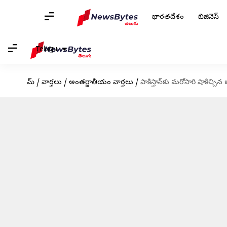
భారతదేశం
బిజినెస్
Telugu
హోమ్
/
వార్తలు
/
అంతర్జాతీయం వార్తలు
/
పాకిస్తాన్‌కు మరోసారి షాకిచ్చ