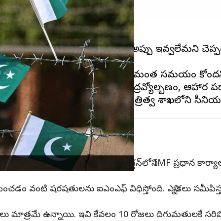
 షాకిచ్చింది. ఇప్పటికే మిత్రదేశాలు అప్పు ఇవ్వలేమని చ
చలు విఫలమైనట్లు తెలుస్తోంది.
పందందపై అంతర్జాతీయ ద్రవ్య నిధి మరింత సమయం కోరిందని ఆర
సంక్షోభంలో కూరుకుపోయింది. తీవ్ర ద్రవ్యోల్బణం, ఆహార పద
స్థాయి ఒప్పందాన్ని కుదుర్చుకోవాలి. వాషింగ్టన్‌లోని IMF ప్రధాన
ంచడం వంటి షరషతులను ఐఎంఎఫ్ విధిస్తోంది. ఎన్నికలు సమీపిస్తున
 నిల్వలు మాత్రమే ఉన్నాయి. ఇవి కేవలం 10 రోజలు దిగుమతులకే సరిప