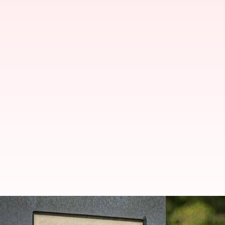
పాకిస్తాన్‌కు మరోసారి షాకిచ్చిన ఐఎంఎఫ్