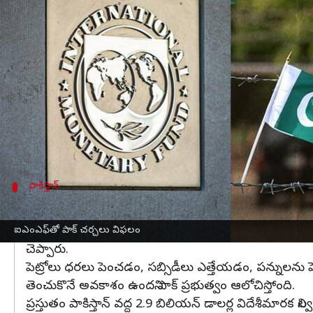
వ్రాసిన వారు
Feb 10, 2023
11:05 am
Jayachandra Akuri
ఈ వార్తాకథనం ఏంటి
ఆర్థిక సంక్షోభంలో చిక్కుకున్న
పాకిస్తాన్‌
కు ఐఎంఎఫ్ మరోసారి
పాక్ చర్చలు జరుపుతోంది. తాజాగా ఐఎంఎఫ్‌తో పాక్ చర్
పాకిస్తాన్‌కు అవసరమైన 1.1 బిలియన్ డాలర్ల నిధుల ఒఫ్
గతేడాది వినాశకరమైన వరదల కారణంగా పాకిస్తాన్ ఆర్థిక 
పాకిస్తాన్
దివాళా స్థితికి చేరుకున్న పాకిస్తాన్
నిధులను విడుదల చేయడానికి ఐఎంఎఫ్, పాకిస్తాన్‌తో సిబ్బంది 
ఐఎంఎఫ్‌తో పాక్ చర్చలు విఫలం
చెప్పారు.
పెట్రోలు ధరలు పెంచడం, సబ్సిడీలు ఎత్తేయడం, పన్నులను పె
తెంచుకొనే అవకాశం ఉందని పాక్ ప్రభుత్వం ఆలోచిస్తోంది.
ప్రస్తుతం పాకిస్తాన్ వద్ద 2.9 బిలియన్ డాలర్ల విదేశీమారక