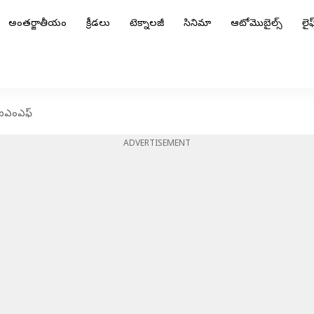
అంతర్జాతీయం
క్రీడలు
టెక్నాలజీ
సినిమా
ఆటోమొబైల్స్
లైఫ్
ిన ఐఎంఎఫ్
ADVERTISEMENT