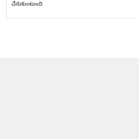
చేరుకుంటుంది