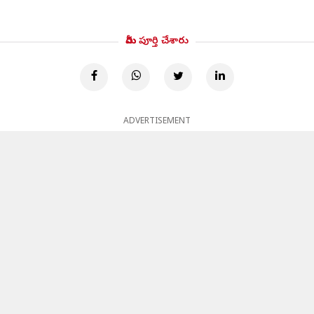
మీరు పూర్తి చేశారు
ADVERTISEMENT