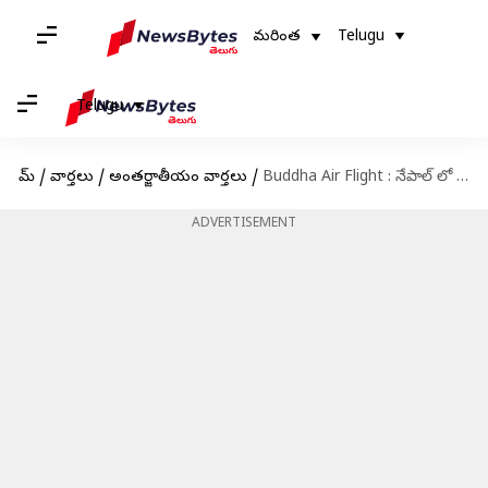
మరింత
Telugu
Telugu
హోమ్
/
వార్తలు
/
అంతర్జాతీయం వార్తలు
/
Buddha Air Flight : నేపాల్‌ లో విమానానికి తప్పిన పెను ప్రమాదం.. బుద్ధ ఎయిర్‌లైన్స్‌కు చెందిన విమానం ఇంజిన్‌లో మంటలు
ADVERTISEMENT