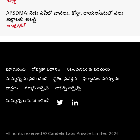
రష్యా
APSDMA: నేడు ఏపీలో వానలు.. కోస్తా, రాయలసీమలో పలు
జిల్లాలకు అలర్ట్
ఆంధ్రప్రదేశ్
మా గురించి
గోప్యతా విధానం
నిబంధనలు & షరతులు
మమ్మల్ని సంప్రదించండి
నైతిక ప్రవర్తన
ఫిర్యాదుల పరిష్కారం
వార్తలు
న్యూస్ ఆర్కైవ్
టాపిక్స్ ఆర్కైవ్స్
మమ్మల్ని అనుసరించండి
All rights reserved © Candela Labs Private Limited 2026