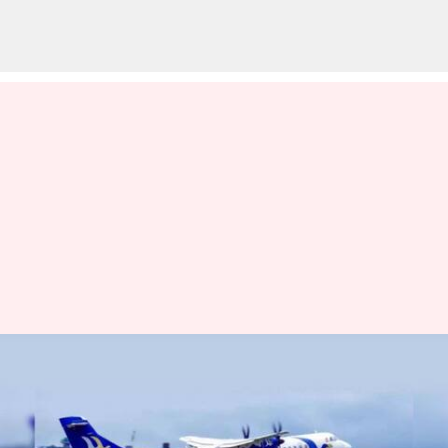
Buddha Air Flight : నేపాల్‌ లో
విమానానికి తప్పిన పెను ప్రమాదం..
బుద్ధ ఎయిర్‌లైన్స్‌కు చెందిన విమానం