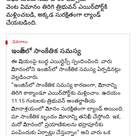
వెంటనే విమానం తిరిగి త్రిభువన్ ఎయిర్‌పోర్ట్‌కి
మళ్లించబడి, అక్కడ సురక్షితంగా ల్యాండ్‌
వివరాలు
ఇంజిన్‌లో సాంకేతిక సమస్య
ఈ విషయంపై బుద్ధ ఎయిర్లైన్స్‌ స్పందించింది. వారు
విమానంలోని ఇంజిన్‌లో సాంకేతిక సమస్య ఏర్పడినట్లు
వెల్లడించారు.
"ఇంజిన్‌లో సాంకేతిక సమస్య కారణంగా, విమానాన్ని
తిరిగి కాఠ్మాండూ ఎయిర్‌పోర్ట్‌కు మళ్లించాం. ఉదయం
11:15 గంటలకు త్రిభువన్ అంతర్జాతీయ
విమానాశ్రయంలో విమానం సురక్షితంగా ల్యాండ్‌ అయింది.
మా సాంకేతిక బృందం విమానాన్ని తనిఖీ చేస్తోంది. ఇక,
మరో విమానంలో ప్రయాణికులను భద్రాపూర్‌కు
పంపేందుకు ఏర్పాట్లు చేస్తున్నాం" అని వారు ఒక