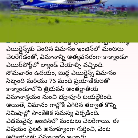
ఇంజిన్‌లో మంటలు
వ్రాసిన వారు
Jan 06, 2025
01:17 pm
Sirish Praharaju
ఈ వార్తాకథనం ఏంటి
నేపాల్‌
లో ఒక విమానానికి పెద్ద ప్రమాదం తప్పింది. బుద్ధ
ఎయిర్లైన్స్‌కు చెందిన విమానం ఇంజిన్‌లో మంటలు
చెలరేగడంతో, విమానాన్ని అత్యవసరంగా కాఠ్మాండూ
ఎయిర్‌పోర్ట్‌లో ల్యాండ్‌ చేయాల్సి వచ్చింది.
సోమవారం ఉదయం, బుద్ధ ఎయిర్లైన్స్‌ విమానం
సిబ్బంది మరియు 76 మంది ప్రయాణికులతో
కాఠ్మాండూలోని త్రిభువన్ అంతర్జాతీయ
విమానాశ్రయం నుంచి భద్రాపూర్‌ బయల్దేరింది.
అయితే, విమానం గాల్లోకి ఎగిరిన తర్వాత కొన్ని
నిమిషాల్లో సాంకేతిక సమస్య ఏర్పడింది.
ఎడమవైపు ఇంజిన్‌లో మంటలు చెలరేగాయి. ఈ
విషయం పైలట్‌ అనూహ్యంగా గుర్తించి, వెంటనే
అధికారులకు సమాచారం ఇచ్చారు.