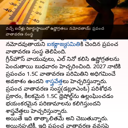
వ్రాసిన వారు
May 17, 2023
06:06 pm
Stalin
ఈ వార్తాకథనం ఏంటి
వచ్చే ఐదేళ్లు రికార్డుస్థాయిలో ఉష్ణోగ్రతలు నమోదతాయ్: ప్రపంచ
2023-2027 మధ్య కాలంలో అంటే వచ్చే ఐదేళ్ల
వాతావరణ సంస్థ
కాలంలో రికార్డుస్థాయిలో ప్రపంచ
ఉష్ణోగ్రతలు
నమోదవుతాయని
ఐక్యరాజ్య సమితి
కి చెందిన ప్రపంచ
వాతావరణ సంస్థ తెలిపింది.
గ్రీన్‌హౌస్ వాయువులు, ఎల్ నినో కలిసి ఉష్ణోగ్రతలను
పెంచుతాయి బుధవారం హెచ్చరించింది. 2027 నాటికి
ప్రపంచం 1.5C వాతావరణ పరిమితిని అధిగమించే
అవకాశం ఉందని
శాస్త్రవేత్త
లు హెచ్చరిస్తున్నారు.
ప్రపంచ వాతావరణ సంస్థ(డబ్ల్యూఎంఓ) పరిశోధన
ప్రకారం, కీలకమైన 1.5C థ్రెషోల్డ్‌ను ఉల్లంఘించడం
భయంకరమైన పరిణామాలను కలిగిస్తుందని
శాస్త్రవేత్తలు హెచ్చరిస్తున్నారు.
అయితే ఇది తాత్కాలితమే అని చెబుతున్నారు.
అయినప్పటికీ, ఇది ప్రపంచ వాతావరణ వ్యవస్థపై