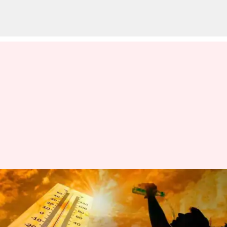
వచ్చే ఐదేళ్లు రికార్డుస్థాయిలో
ఉష్ణోగ్రతలు నమోదతాయ్: ప్రపంచ
వాతావరణ సంస్థ