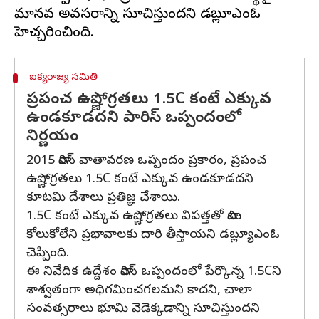
మానవ అవసరాన్ని సూచిస్తుందని డబ్ల్యూఎంఓ
ఐక్యరాజ్య సమితి
ప్రపంచ ఉష్ణోగ్రతలు 1.5C కంటే ఎక్కువ
ఉండకూడదని పారిస్ ఒప్పందంలో
నిర్ణయం
2015 పారిస్ వాతావరణ ఒప్పందం ప్రకారం, ప్రపంచ
ఉష్ణోగ్రతలు 1.5C కంటే ఎక్కువ ఉండకూడదని
కూటమి దేశాలు ప్రతిజ్ఞ చేశాయి.
1.5C కంటే ఎక్కువ ఉష్ణోగ్రతలు విపత్తతో పాటు
కోలుకోలేని ప్రభావాలకు దారి తీస్తాయని డబ్ల్యూఎంఓ
చెప్పింది.
ఈ నివేదిక ఉద్దేశం పారిస్ ఒప్పందంలో పేర్కొన్న 1.5Cని
శాశ్వతంగా అధిగమించగలమని కాదని, చాలా
సంవత్సరాలు భూమి వెడెక్కడాన్ని సూచిస్తుందని