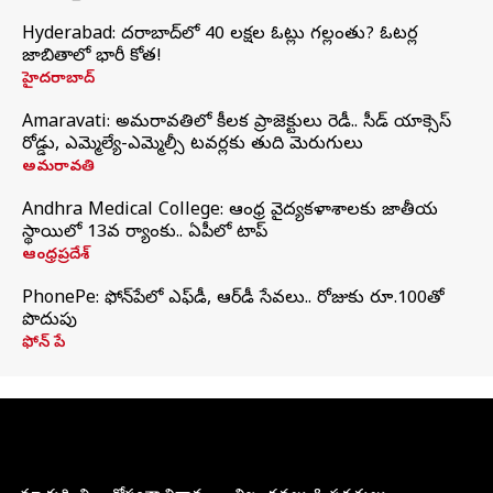
Hyderabad: హైదరాబాద్‌లో 40 లక్షల ఓట్లు గల్లంతు? ఓటర్ల
జాబితాలో భారీ కోత!
హైదరాబాద్
Amaravati: అమరావతిలో కీలక ప్రాజెక్టులు రెడీ.. సీడ్‌ యాక్సెస్‌
రోడ్డు, ఎమ్మెల్యే-ఎమ్మెల్సీ టవర్లకు తుది మెరుగులు
అమరావతి
Andhra Medical College: ఆంధ్ర వైద్యకళాశాలకు జాతీయ
స్థాయిలో 13వ ర్యాంకు.. ఏపీలో టాప్
ఆంధ్రప్రదేశ్
PhonePe: ఫోన్‌పేలో ఎఫ్‌డీ, ఆర్‌డీ సేవలు.. రోజుకు రూ.100తో
పొదుపు
ఫోన్‌ పే