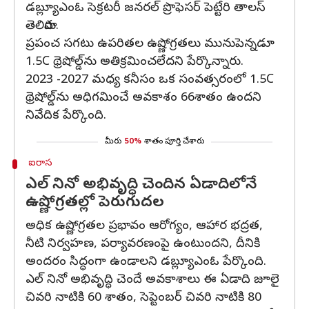
డబ్ల్యూఎంఓ సెక్రటరీ జనరల్ ప్రొఫెసర్ పెట్టేరి తాలస్
తెలిపారు.
ప్రపంచ సగటు ఉపరితల ఉష్ణోగ్రతలు మునుపెన్నడూ
1.5C థ్రెషోల్డ్‌ను అతిక్రమించలేదని పేర్కొన్నారు.
2023 -2027 మధ్య కనీసం ఒక సంవత్సరంలో 1.5C
థ్రెషోల్డ్‌ను అధిగమించే అవకాశం 66శాతం ఉందని
నివేదిక పేర్కొంది.
మీరు
50%
శాతం పూర్తి చేశారు
ఐరాస
ఎల్ నినో అభివృద్ధి చెందిన ఏడాదిలోనే
ఉష్ణోగ్రతల్లో పెరుగుదల
అధిక ఉష్ణోగ్రతల ప్రభావం ఆరోగ్యం, ఆహార భద్రత,
నీటి నిర్వహణ, పర్యావరణంపై ఉంటుందని, దీనికి
అందరం సిద్ధంగా ఉండాలని డబ్ల్యూఎంఓ పేర్కొంది.
ఎల్ నినో అభివృద్ధి చెందే అవకాశాలు ఈ ఏడాది జూలై
చివరి నాటికి 60 శాతం, సెప్టెంబర్ చివరి నాటికి 80