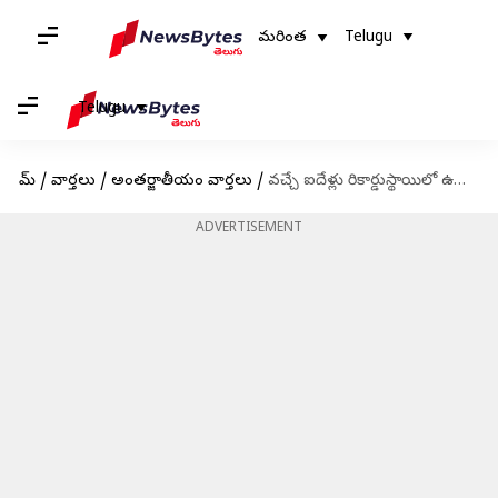
మరింత
Telugu
Telugu
హోమ్
/
వార్తలు
/
అంతర్జాతీయం వార్తలు
/
వచ్చే ఐదేళ్లు రికార్డుస్థాయిలో ఉష్ణోగ్రతలు నమోదతాయ్: ప్రపంచ వాతావరణ సంస్థ
ADVERTISEMENT