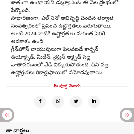
శాతంగా ఉంటాయని డబ్ల్యూఎంఓ ఈ నెల ప్రారంభంలో
పేర్కొంది.
సాధారణంగా, ఎల్ నినో అభివృద్ధి చెందిన తర్వాత
సంవత్సరంలో ప్రపంచ ఉష్ణోగ్రతలు పెరుగుతాయి.
అంటే 2024 నాటికి ఉష్ణోగ్రతలు మరింత పెరిగే
అవకాశం ఉంది.
గ్రీన్‌హౌస్ వాయువులుగా పిలవబడే కార్బన్
డయాక్సైడ్, మీథేన్, నైట్రస్ ఆక్సైడ్ వల్ల
వాతావరణంలో వేడి చిక్కుకుపోతుంది. దీని వల్ల
ఉష్ణోగ్రతలు రికార్డుస్థాయిలో నమోదవుతాయి.
మీరు పూర్తి చేశారు
తాజా వార్తలు