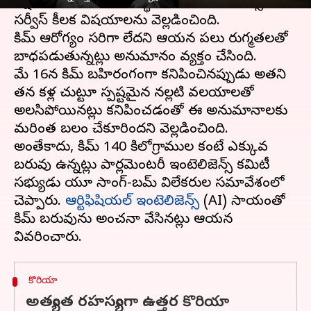
దక్షిణ కొరియా నిఘా సంస్థ నేషనల్ ఇంటెలిజెన్స్
సర్వీస్ కీలక విషయాలను వెల్లడించింది.
కిమ్ ఆరోగ్యం సరిగా లేదని ఆయన పలు రుగ్మతలతో
బాధపడుతున్నట్లు అనుమానం వ్యక్తం చేసింది.
మే 16న కిమ్ బహిరంగంగా కనిపించినప్పుడు అతని
తన కళ్ల చుట్టూ స్పష్టమైన నల్లటి వలయాలతో
అలసిపోయినట్లు కనిపించడంతో ఈ అనుమానాలకు
మరింత బలం చేకూరిందని వెల్లడించింది.
అంతేకాదు, కిమ్ 140 కిలోగ్రాముల కంటే ఎక్కువ
బరువు ఉన్నట్లు పార్లమెంటరీ ఇంటెలిజెన్స్ కమిటీ
సభ్యుడు యూ సాంగ్-బమ్ విలేకరుల సమావేశంలో
చెప్పారు.
ఆర్టిఫిషియల్ ఇంటెలిజెన్స్
(AI) సాయంతో
కిమ్ బరువును అంచనా వేసినట్లు ఆయన
కొరియా
అత్యంత రహస్యంగా ఉత్తర కొరియా