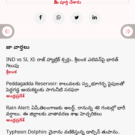
మీరు పూర్తి చేశారు
తాజా వార్తలు
IND vs SL XI: సిరాజ్‌ హ్యాట్రిక్‌ సిక్సర్లు.. శ్రీలంక ఎలెవన్‌పై భారత్‌
గెలుపు
శ్రీలంక
Peddagadda Reservoir: కాలువలకు స్వస్తి.. భూగర్భ పైపులతో
పెద్దగడ్డ ఆయకట్టుకు సాగునీటి సరఫరా
ఆంధ్రప్రదేశ్
Rain Alert: ఏపీ,తెలంగాణకు అలర్ట్.. రానున్న 48 గంటల్లో భారీ
వర్షాలు.. ఈ జిల్లాలకు వాతావరణ శాఖ హెచ్చరికలు
ఆంధ్రప్రదేశ్
Typhoon Dolphin: చైనాను వణికిస్తున్న డాల్ఫిన్‌ తుపాను..