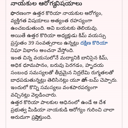
నాయకుల ఆరోగ్య విషయాలు
సాధారణంగా ఉత్తర కొరియా నాయకుల ఆరోగ్యం,
వ్యక్తిగత విషయాలు అత్యంత రహస్యంగా
ఉంచబడుతుంది. అవి బయటకు తెలియవు.
అయితే ఉత్తర కొరియా అధ్యక్షుడు కిమ్ వయస్సు
ప్రస్తుతం 39 సంవత్సరాలు ఉన్నట్లు
దక్షిణ కొరియా
నిఘా విభాగం అంచనా వేస్తోంది.
ఇంత చిన్న వయసులోనే మద్యానికి బానిసైన కిమ్,
అధిక ధూమపానం, బరువు పెరగడం, హృదయ
సంబంధ సమస్యలతో తీవ్రమైన నిద్రలేమి రుగ్మతలతో
బాధపడుతున్నట్లు తెలిసినట్లు యూ సాంగ్-బమ్ చెప్పారు.
ఇందులో కొన్ని సమస్యలు వంశపారపర్యంగా
వచ్చినట్లు వెల్లడించారు.
ఉత్తర కొరియా పాలకుల ఆధినంలో ఉండే ఆ దేశ
ప్రభుత్వ మీడియా నాయకుడి ఆరోగ్యం గురించి చాలా
అరుదుగా ప్రస్తావిస్తుంది.