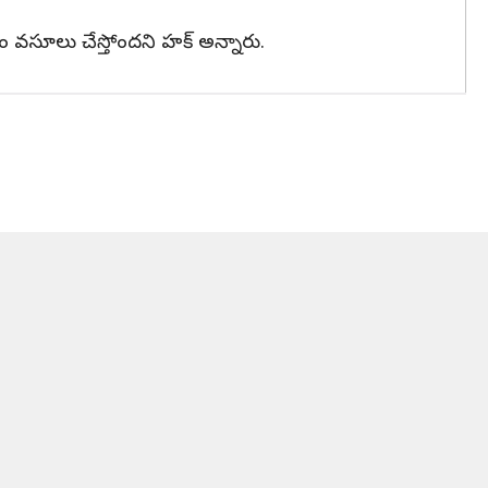
తం వసూలు చేస్తోందని హక్ అన్నారు.