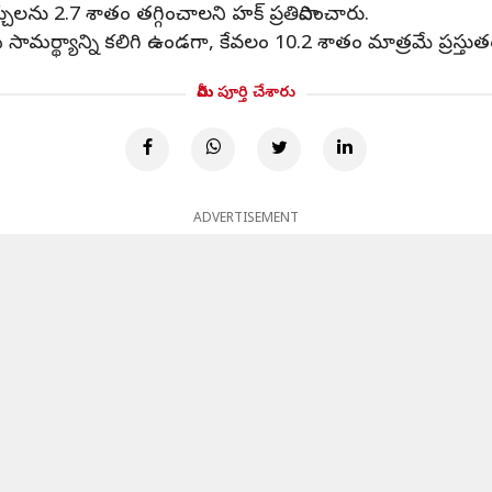
్చులను 2.7 శాతం తగ్గించాలని హక్ ప్రతిపాదించారు.
 సామర్థ్యాన్ని కలిగి ఉండగా, కేవలం 10.2 శాతం మాత్రమే ప్రస్తు
మీరు పూర్తి చేశారు
ADVERTISEMENT