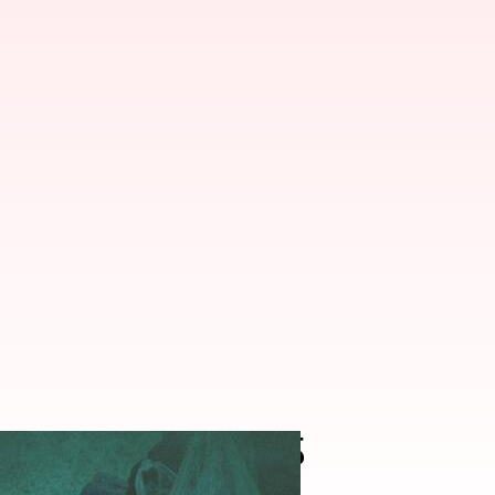
మందికి కనీస సౌకర్యాల్లేవ్