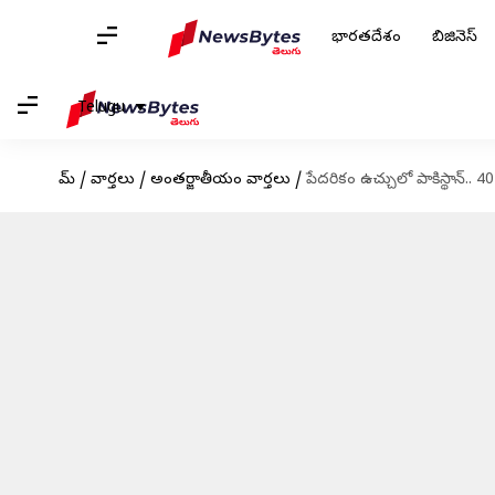
భారతదేశం
బిజినెస్
Telugu
హోమ్
/
వార్తలు
/
అంతర్జాతీయం వార్తలు
/
పేదరికం ఉచ్చులో పాకిస్థాన్.. 4