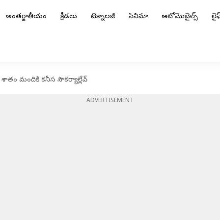
అంతర్జాతీయం
క్రీడలు
టెక్నాలజీ
సినిమా
ఆటోమొబైల్స్
లైఫ్
0 శాతం మందికి కనీస సౌకర్యాల్లేవ్
ADVERTISEMENT