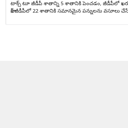
టాక్స్ టూ జీడీపీ శాతాన్ని 5 శాతానికి పెంచడం, జీడీపీలో ఖర
పాక్ జీడీపీలో 22 శాతానికి సమానమైన పన్నులను వసూలు చేసే