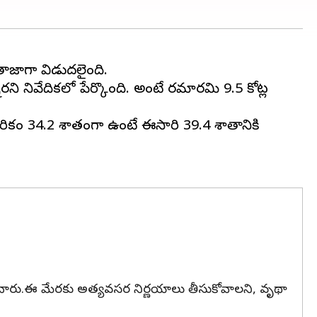
తాజాగా విడుదలైంది.
రని నివేదికలో పేర్కొంది. అంటే రమారమి 9.5 కోట్ల
పేదరికం 34.2 శాతంగా ఉంటే ఈసారి 39.4 శాతానికి
ూచించారు.ఈ మేరకు అత్యవసర నిర్ణయాలు తీసుకోవాలని, వృథా