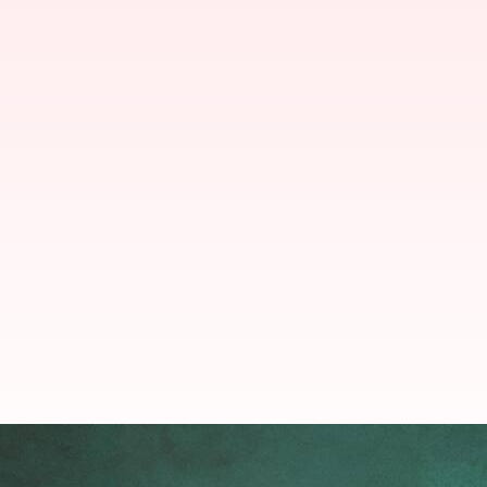
పేదరికం ఉచ్చులో పాకిస్థాన్.. 40 శాతం 