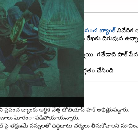
ేరకు పాక్ పేదరికం బారిన పడిందని
ప్రపంచ బ్యాంక్
నివేదిక 
. అందులో 40 శాతం మంది జనం దారిద్ర రేఖకు దిగువున ఉన్నా
ం, ఉగ్రవాద సమస్యలు పట్టిపీడిస్తున్నాయి. గతేడాది పాక్ 
 తగ్గించాలి : ప్రపంచ బ్యాంకు
దని ప్రపంచ బ్యాంకు ఆర్థిక వేత్త టోబియాస్ హక్ అభిప్రాయపడ్డారు.
 ప్రమాణాలు ఘోరంగా పడిపోయాయన్నారు.
్టేట్ పై తక్షణమే పన్నులతో దిద్దిబాటు చర్యలు తీసుకోవాలని స