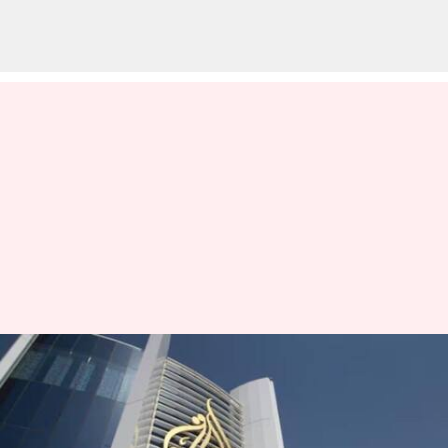
Palestine: ఖతార్‌కు చెందిన
అల్‌జజీరా వార్తా సంస్థపై పాలస్తీనా
అథారిటీ నిషేధం