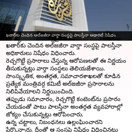
వ్రాసిన వారు
Jan 02, 2025
10:44 am
Sirish Praharaju
ఈ వార్తాకథనం ఏంటి
ఇజ్రాయెల్
-
హమాస్‌
ల మధ్య పోరాటం కొనసాగుతోంది. ఈ
ఖతార్‌కు చెందిన అల్‌జజీరా వార్తా సంస్థపై పాలస్తీనా అథారిటీ నిషేధం
నేపథ్యంలో ఓ ముఖ్యమైన పరిణామం జరిగింది.
ఖతార్‌కు చెందిన అల్‌జజీరా వార్తా సంస్థపై పాలస్తీనా
అధికారులు నిషేధం విధించారు.
రెచ్చగొట్టే ప్రసారాలు చేస్తున్న ఆరోపణలతో ఈ నిర్ణయం
తీసుకున్నట్లు వార్తా సంస్థలు తెలియజేశాయి.
సాంస్కృతిక, అంతర్గత, సమాచారశాఖలతో కూడిన
ప్రత్యేక మంత్రివర్గ కమిటీ అల్‌జజీరా ప్రసారాలను
నిలిపివేయాలని నిర్ణయించింది.
తప్పుడు సమాచారం, రెచ్చగొట్టే కంటెంట్‌ను ప్రసారం
చేయడంతో పాటు పాలస్తీనా అంతర్గత వ్యవహారాల్లో
జోక్యం చేసుకున్నట్లు ఆరోపించారు.
ఉన్న చట్టాలు, నిబంధనలు ఉల్లంఘించారని
పేర్కొన్నారు. దీంతో ఆ సంస్థపై నిషేధం విధించినట్లు