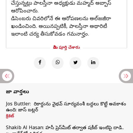
చేస్తున్నట్లు పాలస్తీనా అధ్యక్షుడు మహ్మద్ అబ్బాస్
ఆరోపించారు.
డిసెంబరు చివరిలోనే ఈ ఆరోపణలను అల్‌జజీరా
ఖండించింది. అయినప్పటికీ, పాలస్తీనా అథారిటీ
ఇలాంటి చర్య తీసుకోవడం గమనార్హం.
మీరు పూర్తి చేశారు
తాజా వార్తలు
Jos Buttler: నా రికార్డును వైభవ్ సూర్యవంశీ బద్దలు కొట్టే అవకాశం
ఉంది: జాస్ బట్లర్
క్రికెట్
Shakib Al Hasan: హసీనా ప్రెస్‌మీట్‌ తర్వాత షకీబ్‌ ఇంటిపై దాడి..