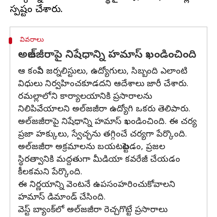
వివరాలు
అల్‌జజీరాపై నిషేధాన్ని హమాస్ ఖండించింది
ఆ కంపెనీ జర్నలిస్టులు, ఉద్యోగులు, సిబ్బంది ఎలాంటి
విధులు నిర్వహించకూడదని ఆదేశాలు జారీ చేశారు.
రమల్లాలోని కార్యాలయానికి ప్రసారాలను
నిలిపివేయాలని అల్‌జజీరా ఉద్యోగి ఒకరు తెలిపారు.
అల్‌జజీరాపై నిషేధాన్ని హమాస్ ఖండించింది. ఈ చర్య
ప్రజా హక్కులు, స్వేచ్ఛను తగ్గించే చర్యగా పేర్కొంది.
అల్‌జజీరా అక్రమాలను బయటపెట్టడం, ప్రజల
స్థిరత్వానికి మద్దతుగా మీడియా కవరేజీ చేయడం
కీలకమని పేర్కొంది.
ఈ నిర్ణయాన్ని వెంటనే ఉపసంహరించుకోవాలని
హమాస్‌ డిమాండ్ చేసింది.
వెస్ట్ బ్యాంక్‌లో అల్‌జజీరా రెచ్చగొట్టే ప్రసారాలు