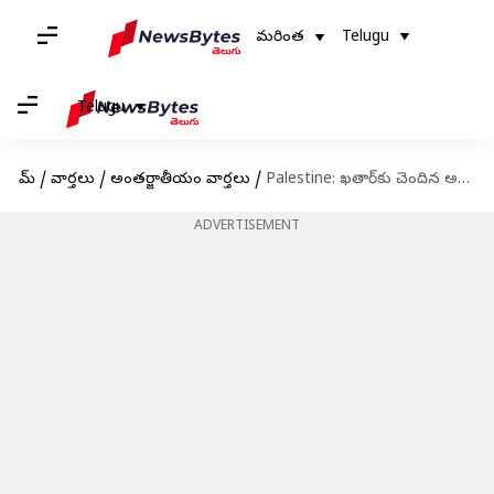
మరింత
Telugu
Telugu
హోమ్
/
వార్తలు
/
అంతర్జాతీయం వార్తలు
/
Palestine: ఖతార్‌కు చెందిన అల్‌జజీరా వార్తా సంస్థపై పాలస్తీనా అథారిటీ నిషేధం
ADVERTISEMENT