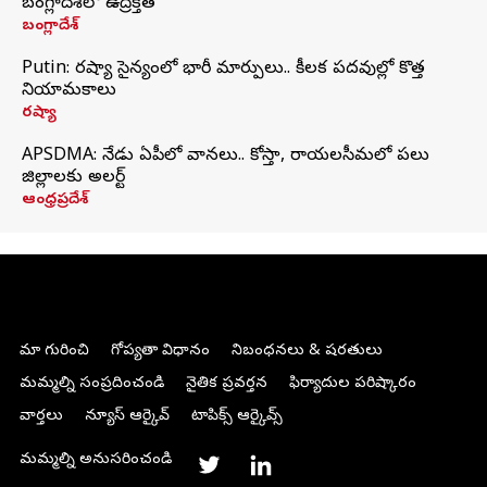
బంగ్లాదేశ్‌లో ఉద్రిక్తత
బంగ్లాదేశ్
Putin: రష్యా సైన్యంలో భారీ మార్పులు.. కీలక పదవుల్లో కొత్త
నియామకాలు
రష్యా
APSDMA: నేడు ఏపీలో వానలు.. కోస్తా, రాయలసీమలో పలు
జిల్లాలకు అలర్ట్
ఆంధ్రప్రదేశ్
మా గురించి
గోప్యతా విధానం
నిబంధనలు & షరతులు
మమ్మల్ని సంప్రదించండి
నైతిక ప్రవర్తన
ఫిర్యాదుల పరిష్కారం
వార్తలు
న్యూస్ ఆర్కైవ్
టాపిక్స్ ఆర్కైవ్స్
మమ్మల్ని అనుసరించండి