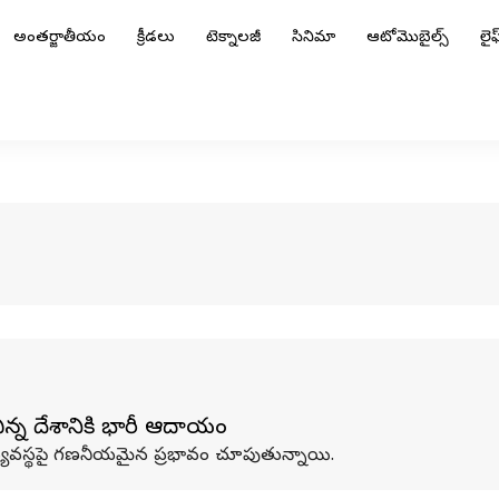
అంతర్జాతీయం
క్రీడలు
టెక్నాలజీ
సినిమా
ఆటోమొబైల్స్
లైఫ్
ిన్న దేశానికి భారీ ఆదాయం
్య వ్యవస్థపై గణనీయమైన ప్రభావం చూపుతున్నాయి.