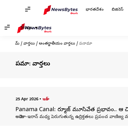
భారతదేశం
బిజినెస్
Telugu
హోమ్
/
వార్తలు
/
అంతర్జాతీయం వార్తలు
/
పనామా
పనామా: వార్తలు
25 Apr 2026
•
ఇరాన్
Panama Canal: హార్మూజ్‌ మూసివేత ప్రభావం.. ఆ చ
అమెరికా-ఇరాన్‌ మధ్య పెరుగుతున్న ఉద్రిక్తతలు ప్రపంచ వాణిజ