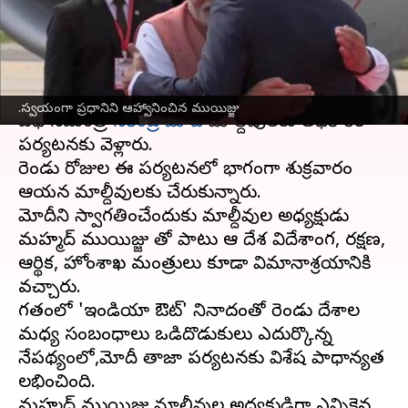
ఆహ్వానించిన ముయిజ్జు
వ్రాసిన వారు
Jul 25, 2025
11:17 am
Sirish Praharaju
ఈ వార్తాకథనం ఏంటి
.స్వయంగా ప్రధానిని ఆహ్వానించిన ముయిజ్జు
ప్రధానమంత్రి
నరేంద్ర మోదీ
మాల్దీవులకు అధికారిక
పర్యటనకు వెళ్లారు.
రెండు రోజుల ఈ పర్యటనలో భాగంగా శుక్రవారం
ఆయన మాల్దీవులకు చేరుకున్నారు.
మోదీని స్వాగతించేందుకు మాల్దీవుల అధ్యక్షుడు
మహ్మద్ ముయిజ్జు తో పాటు ఆ దేశ విదేశాంగ, రక్షణ,
ఆర్థిక, హోంశాఖ మంత్రులు కూడా విమానాశ్రయానికి
వచ్చారు.
గతంలో 'ఇండియా ఔట్‌' నినాదంతో రెండు దేశాల
మధ్య సంబంధాలు ఒడిదొడుకులు ఎదుర్కొన్న
నేపథ్యంలో,మోదీ తాజా పర్యటనకు విశేష ప్రాధాన్యత
లభించింది.
మహ్మద్ ముయిజ్జు మాల్దీవుల అధ్యక్షుడిగా ఎన్నికైన