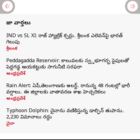
తాజా వార్తలు
IND vs SL XI: సిరాజ్‌ హ్యాట్రిక్‌ సిక్సర్లు.. శ్రీలంక ఎలెవన్‌పై భారత్‌
గెలుపు
శ్రీలంక
Peddagadda Reservoir: కాలువలకు స్వస్తి.. భూగర్భ పైపులతో
పెద్దగడ్డ ఆయకట్టుకు సాగునీటి సరఫరా
ఆంధ్రప్రదేశ్
Rain Alert: ఏపీ,తెలంగాణకు అలర్ట్.. రానున్న 48 గంటల్లో భారీ
వర్షాలు.. ఈ జిల్లాలకు వాతావరణ శాఖ హెచ్చరికలు
ఆంధ్రప్రదేశ్
Typhoon Dolphin: చైనాను వణికిస్తున్న డాల్ఫిన్‌ తుపాను..
2,230 విమానాలు రద్దు
చైనా