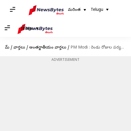
మరింత
Telugu
Telugu
హోమ్
/
వార్తలు
/
అంతర్జాతీయం వార్తలు
/
PM Modi : రెండు రోజుల పర్యటన కోసం మాల్దీవులకు చేరుకున్న మోదీ..స్వయంగా ప్రధానిని ఆహ్వానించిన ముయిజ్జు
ADVERTISEMENT