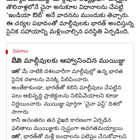
తొలినాళ్లలోనే చైనా అనుకూల విధానాలను చేపట్టి
'ఇండియా ఔట్‌' అనే వాదనను ముందుకు తెచ్చారు.
ఈ చర్యల ప్రభావంతో మాల్దీవులకు భారత్ అందిస్తున్న
వివరాలు
మోదీని మాల్దీవులకు ఆహ్వానించిన ముయిజ్జు
దాంతో మే నాటికి దశలవారీగా మాల్దీవుల్లో ఉన్న భారత
సైనిక దళాలను వెనక్కి పిలిపించారు.
అంతేకాకుండా, భారత్‌తో కలిసి మాల్దీవులు చేపట్టిన
పలు అభివృద్ధి ప్రాజెక్టులను నిలిపివేయాలని కూడా
నిర్ణయించారు. ముయిజ్జు పూర్తిగా 'చైనా ఫస్ట్‌' దిశలో
సాగారు.
కానీ అనంతరం తన వైఖరి కారణంగా ఏర్పడిన
ఫలితాలు ముయిజ్జుకు స్పష్టంగా అవగతమయ్యాయి.
దాంతో, భారత్‌తో మళ్లీ బంధాలను పటిష్టం చేసుకోవాలని