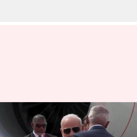
PM Modi : రెండు రోజుల పర్యటన
కోసం మాల్దీవులకు చేరుకున్న
మోదీ..స్వయంగా ప్రధానిని