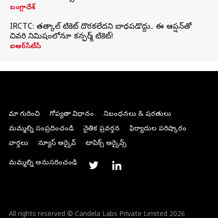
బంగ్లాదేశ్
IRCTC: తత్కాల్ టికెట్ దొరకలేదని బాధపడొద్దు.. ఈ ఆప్షన్‌తో
చివరి నిమిషంలోనూ కన్ఫర్మ్ టికెట్!
ఐఆర్‌సీటీసీ
మా గురించి
గోప్యతా విధానం
నిబంధనలు & షరతులు
మమ్మల్ని సంప్రదించండి
నైతిక ప్రవర్తన
ఫిర్యాదుల పరిష్కారం
వార్తలు
న్యూస్ ఆర్కైవ్
టాపిక్స్ ఆర్కైవ్స్
మమ్మల్ని అనుసరించండి
All rights reserved © Candela Labs Private Limited 2026