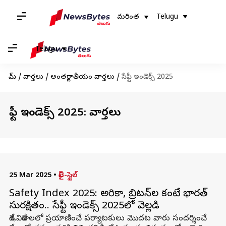
మరింత
Telugu
Telugu
హోమ్
/
వార్తలు
/
అంతర్జాతీయం వార్తలు
/
సేఫ్టీ ఇండెక్స్ 2025
సేఫ్టీ ఇండెక్స్ 2025: వార్తలు
25 Mar 2025
•
లైఫ్-స్టైల్
Safety Index 2025: అమెరికా, బ్రిటన్‌ల కంటే భారత్‌
సురక్షితం.. సేఫ్టీ ఇండెక్స్ 2025లో వెల్లడి
దేశ,విదేశాలలో ప్రయాణించే పర్యాటకులు మొదట వారు సందర్శించే