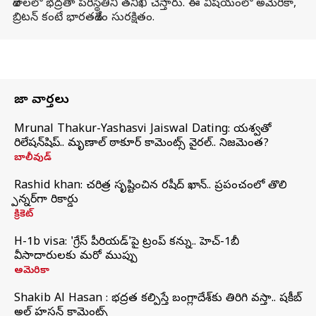
దేశాలలో భద్రతా పరిస్థితిని తనిఖీ చేస్తారు. ఈ విషయంలో అమెరికా,
బ్రిటన్ కంటే భారతదేశం సురక్షితం.
తాజా వార్తలు
Mrunal Thakur-Yashasvi Jaiswal Dating: యశస్వితో
రిలేషన్‌షిప్.. మృణాల్ ఠాకూర్ కామెంట్స్ వైరల్.. నిజమెంత?
బాలీవుడ్
Rashid khan: చరిత్ర సృష్టించిన రషీద్ ఖాన్.. ప్రపంచంలో తొలి
స్పిన్నర్‌గా రికార్డు
క్రికెట్
H-1b visa: 'గ్రేస్‌ పీరియడ్‌'పై ట్రంప్‌ కన్ను.. హెచ్‌-1బీ
వీసాదారులకు మరో ముప్పు
అమెరికా
Shakib Al Hasan : భద్రత కల్పిస్తే బంగ్లాదేశ్‌కు తిరిగి వస్తా.. షకీబ్
అల్ హసన్ కామెంట్స్