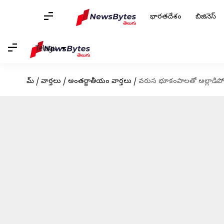
భారతదేశం
బిజినెస్
Telugu
హోమ్
/
వార్తలు
/
అంతర్జాతీయం వార్తలు
/
వరుస భూకంపాలతో అల్లాడిపోయిన