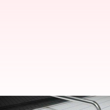
వరుస భూకంపాలతో అల్లాడిపోయిన తజికిస