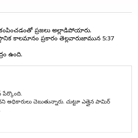
ి కంపించడంతో ప్రజలు అల్లాడిపోయారు.
్థానిక కాలమానం ప్రకారం తెల్లవారుజామున 5:37
పేర్కొంది.
అధికారులు చెబుతున్నారు. చుట్టూ ఎత్తైన పామిర్
.