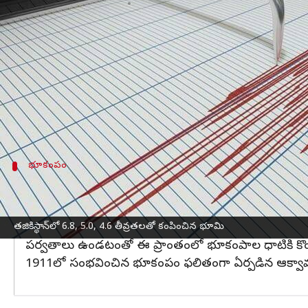
వ్రాసిన వారు
Feb 23, 2023
09:39 am
Stalin
ఈ వార్తాకథనం ఏంటి
వరుస భూకంపాలతో
తజకిస్థాన్
వణికిపోయింది. తూర్పు తజ
గురువారం తొలుత 6.8తీవ్రతతో ప్రకంపనలు వచ్చినట్లు 
గంటలకు 20.5 కి.మీ లోతులో
భూకంపం
సంభవించింది.
భూకంపం
ఇరవై నిమిషాల తర్వాత, 5.0, 4.6 తీవ్రతలతో 
6.8తీవ్రతతో ప్రకంపనలు వచ్చిన ఇరవై నిమిషాల తర్వాత, 5.
అయితే భూకంపాలు సంభవించిన ప్రాంతంలో జనసాంధ్రత చాలా 
తజికిస్థాన్‌లో 6.8, 5.0, 4.6 తీవ్రతలతో కంపించిన భూమి
పర్వతాలు ఉండటంతో ఈ ప్రాంతంలో భూకంపాల ధాటికి కొం
1911లో సంభవించిన భూకంపం ఫలితంగా ఏర్పడిన ఆక్వామారిన్