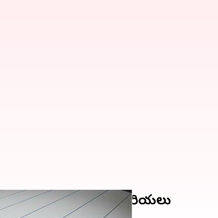
్థాన్‌; విరిగిపడ్డ కొండచరియలు