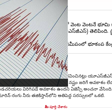
ికిస్థాన్‌లో 6.8, 5.0, 4.6 తీవ్రతలతో వెంట వెంటనే భూమ
యూఎస్ జియోలాజికల్ సర్వే (యూఎస్‌జీఎస్) తెలిపింది. స
కంపించిన భూమి
0, 4.6 తీవ్రతలతో వరుస భూకంపాలు సంభవించినట్లు యూఎస్‌జీఎస్ 
తక్కువగా ఉంటుంది. దీంతో ప్రాణ నష్టం జరిగే అవకాశం లేదని 
డచరియలు విరిగిపడే అవకాశం ఉందని ఏజెన్సీ అంచనా వేసింది
-రంగు నీరు తజికిస్తాన్‌లోని అతిపెద్ద సరస్సులలో ఒకటి.
మీరు పూర్తి చేశారు