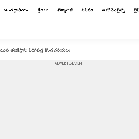
అంతర్జాతీయం
క్రీడలు
టెక్నాలజీ
సినిమా
ఆటోమొబైల్స్
లైఫ్
 తజికిస్థాన్‌; విరిగిపడ్డ కొండచరియలు
ADVERTISEMENT