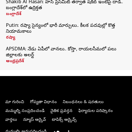
Shakib Al Hasan: హసీనా ప్రెస్‌మీట్‌ తర్వాత షకీబ్‌ ఇంటిపై దాడి..
బంగ్లాదేశ్‌లో ఉద్రిక్తత
బంగ్లాదేశ్
Putin: రష్యా సైన్యంలో భారీ మార్పులు.. కీలక పదవుల్లో కొత్త
నియామకాలు
రష్యా
APSDMA: నేడు ఏపీలో వానలు.. కోస్తా, రాయలసీమలో పలు
జిల్లాలకు అలర్ట్
ఆంధ్రప్రదేశ్
మా గురించి
గోప్యతా విధానం
నిబంధనలు & షరతులు
మమ్మల్ని సంప్రదించండి
నైతిక ప్రవర్తన
ఫిర్యాదుల పరిష్కారం
వార్తలు
న్యూస్ ఆర్కైవ్
టాపిక్స్ ఆర్కైవ్స్
మమ్మల్ని అనుసరించండి