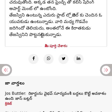
చదువుతోంది. అక్కడ తన ఫ్రెండ్స్ తో కలిసి షేరింగ్
అపార్ట్ మెంట్ లో ఉంటోంది.
తేజస్విని ఉంటున్న ఎదురు ఫ్లాట్ లో బ్రెజిల్ కు చెందిన ఓ
యువకుడు ఉంటున్నాడు. వారి మధ్య గొడవేం
జరిగిందో తెలియదు, అంతలోనే ఈ కిరాతకుడు
తేజస్వినిని పొట్టనబెట్టుకున్నాడు.
మీరు పూర్తి చేశారు
తాజా వార్తలు
Jos Buttler: నా రికార్డును వైభవ్ సూర్యవంశీ బద్దలు కొట్టే అవకాశం
ఉంది: జాస్ బట్లర్
క్రికెట్