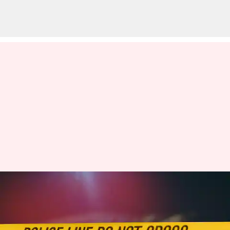
లండన్ ఫ్లాట్ లో హైదరాబాద్
విద్యార్థిని దారుణ హత్య..
శోకసంద్రంలో కుటుంబం