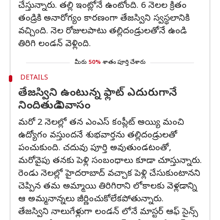
చేస్తున్నారు. తల్లి ఇంట్లోనే ఉంటోంది. 6 నెలల క్రితం
తండ్రికి అనారోగ్యం కారణంగా తేజస్విని స్వస్థలానికి
వచ్చింది. నెల రోజులపాటు తల్లిదండ్రులతోనే ఉండి
తిరిగి లండన్ వెళ్లింది.
మీరు
50%
శాతం పూర్తి చేశారు
DETAILS
తేజస్విని ఉంటున్న ఫ్లాట్ ఎదురుగానే
నిందితుడి నివాసం
మరో 2 నెలల్లో తన ఎంఎస్ కంప్లీట్ అయ్యి మంచి
ఉద్యోగం వస్తుందనే శుభవార్తను తల్లిదండ్రులతో
పంచుకుంది. చదువు పూర్తి అవుతుండటంతో,
మరోవైపు తనకు పెళ్లి సంబంధాలు కూడా చూస్తున్నారు.
రెండు నెలల్లో హైదరాబాద్ వచ్చాక పెళ్లి చేసుకుంటానని
చెప్పిన తమ అమ్మాయి తిరిగిరాని లోకాలకు వెళ్లడాన్ని
ఆ అమ్మనాన్నలు జీర్ణించుకోలేకపోతున్నారు.
తేజస్విని నాలుగేళ్లుగా లండన్ లోనే మాస్టర్ ఆఫ్ సైన్స్