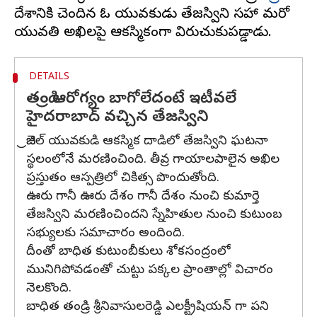
దేశానికి చెందిన ఓ యువకుడు తేజస్విని సహా మరో
DETAILS
తండ్రి ఆరోగ్యం బాగోలేదంటే ఇటీవలే
హైదరాబాద్ వచ్చిన తేజస్విని
బ్రెజిల్ యువకుడి ఆకస్మిక దాడిలో తేజస్విని ఘటనా
స్థలంలోనే మరణించింది. తీవ్ర గాయాలపాలైన అఖిల
ప్రస్తుతం ఆస్పత్రిలో చికిత్స పొందుతోంది.
ఊరు గానీ ఊరు దేశం గానీ దేశం నుంచి కుమార్తె
తేజస్విని మరణించిందని స్నేహితుల నుంచి కుటుంబ
సభ్యులకు సమాచారం అందింది.
దీంతో బాధిత కుటుంబీకులు శోకసంద్రంలో
మునిగిపోవడంతో చుట్టు పక్కల ప్రాంతాల్లో విచారం
నెలకొంది.
బాధిత తండ్రి శ్రీనివాసులరెడ్డి ఎలక్ట్రీషియన్ గా పని