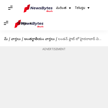
మరింత
Telugu
Telugu
హోమ్
/
వార్తలు
/
అంతర్జాతీయం వార్తలు
/
లండన్ ఫ్లాట్ లో హైదరాబాద్ విద్యార్థిని దారుణ హత్య.. శోకసంద్రంలో కుటుంబం
ADVERTISEMENT