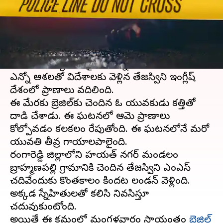
వ్రాసిన వారు
Jun 14, 2023
05:36 pm
TEJAVYAS BESTHA
ఈ వార్తాకథనం ఏంటి
హైదరాబాద్
యువతి ఇంగ్లాండ్ రాజధాని లండన్ లో
దారుణ హత్యకు గురైంది. ఉన్నత చదువుల కోసం
ఎన్నో ఆశలతో విదేశాలకు వెళ్లిన తేజస్విని ఇంగ్లీష్
దేశంలో ప్రాణాలు వదిలింది.
ఈ మేరకు బ్రెజిల్‌కు చెందిన ఓ యువకుడు కత్తితో
దాడి చేశాడు. ఈ ఘటనలో ఆమె ప్రాణాలు
కోల్పోవడం కలకలం రేపుతోంది. ఈ ఘటనలోనే మరో
యువతి తీవ్ర గాయాలపాలైంది.
రంగారెడ్డి జిల్లాలోని హయత్ నగర్ మండలం
బ్రాహ్మణపల్లి గ్రామానికి చెందిన తేజస్విని ఎంఎస్
చదివేందుకు కొంతకాలం కిందట లండన్ వెళ్లింది.
అక్కడ స్నేహితులతో కలిసి నివసిస్తూ
చదువుకుంటోంది.
అయితే ఈ క్రమంలో మంగళవారం సాయంత్రం
బ్రెజిల్