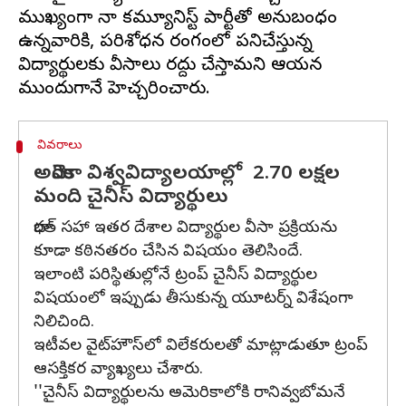
ముఖ్యంగా చైనా కమ్యూనిస్ట్‌ పార్టీతో అనుబంధం
ఉన్నవారికి, పరిశోధన రంగంలో పనిచేస్తున్న
విద్యార్థులకు వీసాలు రద్దు చేస్తామని ఆయన
వివరాలు
అమెరికా విశ్వవిద్యాలయాల్లో 2.70 లక్షల
మంది చైనీస్‌ విద్యార్థులు
భారత్‌ సహా ఇతర దేశాల విద్యార్థుల వీసా ప్రక్రియను
కూడా కఠినతరం చేసిన విషయం తెలిసిందే.
ఇలాంటి పరిస్థితుల్లోనే ట్రంప్‌ చైనీస్‌ విద్యార్థుల
విషయంలో ఇప్పుడు తీసుకున్న యూటర్న్‌ విశేషంగా
నిలిచింది.
ఇటీవల వైట్‌హౌస్‌లో విలేకరులతో మాట్లాడుతూ ట్రంప్‌
ఆసక్తికర వ్యాఖ్యలు చేశారు.
''చైనీస్‌ విద్యార్థులను అమెరికాలోకి రానివ్వబోమనే