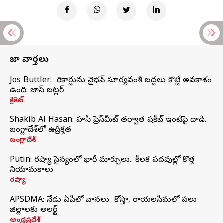
తాజా వార్తలు
Jos Buttler: నా రికార్డును వైభవ్ సూర్యవంశీ బద్దలు కొట్టే అవకాశం
ఉంది: జాస్ బట్లర్
క్రికెట్
Shakib Al Hasan: హసీనా ప్రెస్‌మీట్‌ తర్వాత షకీబ్‌ ఇంటిపై దాడి..
బంగ్లాదేశ్‌లో ఉద్రిక్తత
బంగ్లాదేశ్
Putin: రష్యా సైన్యంలో భారీ మార్పులు.. కీలక పదవుల్లో కొత్త
నియామకాలు
రష్యా
APSDMA: నేడు ఏపీలో వానలు.. కోస్తా, రాయలసీమలో పలు
జిల్లాలకు అలర్ట్
ఆంధ్రప్రదేశ్