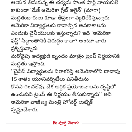
ఆయన తీసుకున్న ఈ చర్యను సొంత పార్టీ నాయకులే
కాకుండా 'మేక్‌ అమెరికా గ్రేట్‌ అగైన్‌' (మాగా)
మద్దతుదారులు కూడా తీవ్రంగా వ్యతిరేకిస్తున్నారు.
అమెరికా విద్యార్థులకు రావాల్సిన అవకాశాలను
ఎందుకు చైనీయులకు ఇస్తున్నారు? ఇది 'అమెరికా
ఫస్ట్‌' సిద్ధాంతానికి విరుద్ధం కాదా? అంటూ వారు
ప్రశ్నిస్తున్నారు.
మరోవైపు అధ్యక్షుడి బృందం మాత్రం ట్రంప్‌ నిర్ణయానికి
మద్దతు ఇస్తోంది.
''చైనీస్‌ విద్యార్థులను నిరాకరిస్తే అమెరికాలోని దాదాపు
15 శాతం యూనివర్సిటీలు పనితీరును
కొనసాగించలేవు. దేశ ఆర్థిక ప్రయోజనాలను దృష్టిలో
ఉంచుకుని ట్రంప్‌ ఈ నిర్ణయం తీసుకున్నారు'' అని
అమెరికా వాణిజ్య మంత్రి హోవర్డ్‌ లుట్నిక్‌
స్పష్టంచేశారు.
మీరు పూర్తి చేశారు