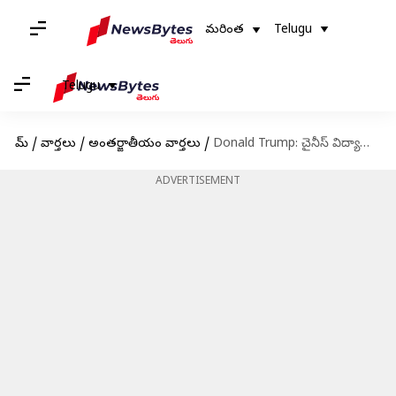
మరింత
Telugu
Telugu
హోమ్
/
వార్తలు
/
అంతర్జాతీయం వార్తలు
/
Donald Trump: చైనీస్‌ విద్యార్థులపై ట్రంప్‌ యూటర్న్‌.. అమెరికాలోకి 6 లక్షల మందికి ఆహ్వానం
ADVERTISEMENT