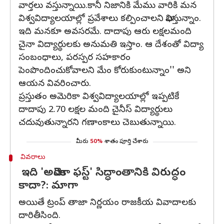
వార్తలు వస్తున్నాయి.కానీ నిజానికి మేము వారికి మన
విశ్వవిద్యాలయాల్లో ప్రవేశాలు కల్పించాలని భావిస్తున్నాం.
ఇది మనకూ అవసరమే. దాదాపు ఆరు లక్షలమంది
చైనా విద్యార్థులకు అనుమతి ఇస్తాం. ఆ దేశంతో విద్యా
సంబంధాలు, పరస్పర సహకారం
పెంపొందించుకోవాలని మేం కోరుకుంటున్నాం'' అని
ఆయన వివరించారు.
ప్రస్తుతం అమెరికా విశ్వవిద్యాలయాల్లో ఇప్పటికే
దాదాపు 2.70 లక్షల మంది చైనీస్‌ విద్యార్థులు
చదువుతున్నారని గణాంకాలు చెబుతున్నాయి.
మీరు
50%
శాతం పూర్తి చేశారు
వివరాలు
ఇది 'అమెరికా ఫస్ట్‌' సిద్ధాంతానికి విరుద్ధం
కాదా?: మాగా
అయితే ట్రంప్‌ తాజా నిర్ణయం రాజకీయ వివాదాలకు
దారితీసింది.