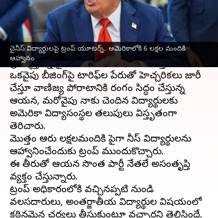
వ్రాసిన వారు
Aug 26, 2025
03:35 pm
Sirish Praharaju
ఈ వార్తాకథనం ఏంటి
చైనీస్‌ విద్యార్థులపై ట్రంప్‌ యూటర్న్‌.. అమెరికాలోకి 6 లక్షల మందికి
చైనా
విషయంలో అమెరికా అధ్యక్షుడు
డొనాల్డ్‌ ట్రంప్‌
ఆహ్వానం
ప్రదర్శిస్తున్న వైఖరి గందరగోళానికి గురి చేస్తోంది.
ఒకవైపు బీజింగ్‌పై టారిఫ్‌ల పేరుతో హెచ్చరికలు జారీ
చేస్తూ వాణిజ్య పోరాటానికి రంగం సిద్ధం చేస్తున్న
ఆయన, మరోవైపు చైనాకు చెందిన విద్యార్థులకు
అమెరికా విద్యాసంస్థల తలుపులు విస్తృతంగా
తెరిచారు.
మొత్తం ఆరు లక్షలమందికి పైగా చైనీస్‌ విద్యార్థులను
ఆహ్వానించేందుకు ట్రంప్‌ ముందుకొచ్చారు.
ఈ తీరుతో ఆయన సొంత పార్టీ నేతలే అసంతృప్తి
వ్యక్తం చేస్తున్నారు.
ట్రంప్‌ అధికారంలోకి వచ్చినప్పటి నుండి
వలసదారులు, అంతర్జాతీయ విద్యార్థుల విషయంలో
కఠినమైన చర్యలు తీసుకుంటూ వచ్చారని తెలిసిందే.