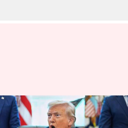
Donald Trump: చైనీస్‌ విద్యార్థులపై
ట్రంప్‌ యూటర్న్‌.. అమెరికాలోకి 6
లక్షల మందికి ఆహ్వానం