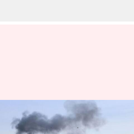
USA: యెమెన్‌ రాజధాని హూతీల
స్థావరాలపై అమెరికా దాడులు
వ్రాసిన వారు
Dec 22, 2024
08:57 am
Jayachandra Akuri