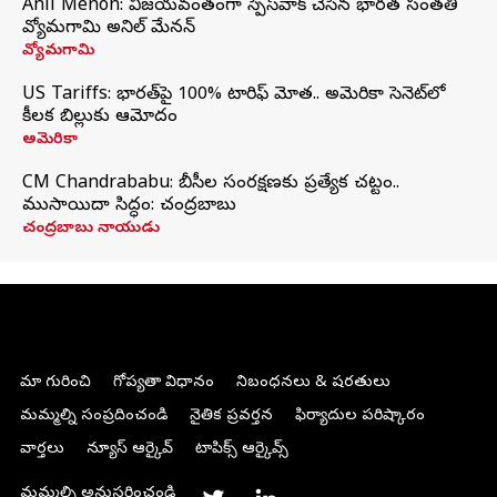
Anil Menon: విజయవంతంగా స్పేస్‌వాక్‌ చేసిన భారత సంతతి
వ్యోమగామి అనిల్‌ మేనన్
వ్యోమగామి
US Tariffs: భారత్‌పై 100% టారిఫ్‌ మోత.. అమెరికా సెనెట్‌లో
కీలక బిల్లుకు ఆమోదం
అమెరికా
CM Chandrababu: బీసీల సంరక్షణకు ప్రత్యేక చట్టం..
ముసాయిదా సిద్ధం: చంద్రబాబు
చంద్రబాబు నాయుడు
మా గురించి
గోప్యతా విధానం
నిబంధనలు & షరతులు
మమ్మల్ని సంప్రదించండి
నైతిక ప్రవర్తన
ఫిర్యాదుల పరిష్కారం
వార్తలు
న్యూస్ ఆర్కైవ్
టాపిక్స్ ఆర్కైవ్స్
మమ్మల్ని అనుసరించండి