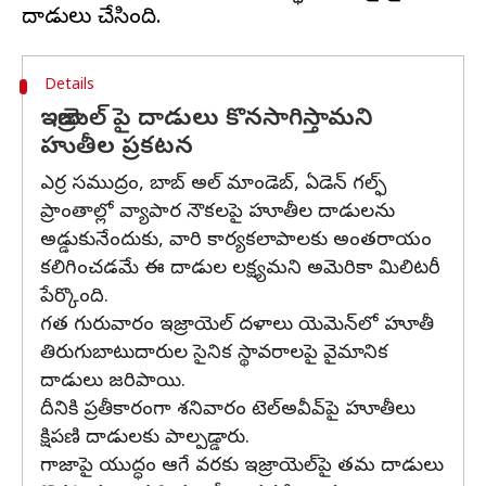
Details
ఇజ్రాయెల్ పై దాడులు కొనసాగిస్తామని
హుతీల ప్రకటన
ఎర్ర సముద్రం, బాబ్‌ అల్‌ మాండెబ్‌, ఏడెన్ గల్ఫ్‌
ప్రాంతాల్లో వ్యాపార నౌకలపై హూతీల దాడులను
అడ్డుకునేందుకు, వారి కార్యకలాపాలకు అంతరాయం
కలిగించడమే ఈ దాడుల లక్ష్యమని అమెరికా మిలిటరీ
పేర్కొంది.
గత గురువారం ఇజ్రాయెల్‌ దళాలు యెమెన్‌లో హూతీ
తిరుగుబాటుదారుల సైనిక స్థావరాలపై వైమానిక
దాడులు జరిపాయి.
దీనికి ప్రతీకారంగా శనివారం టెల్‌అవీవ్‌పై హూతీలు
క్షిపణి దాడులకు పాల్పడ్డారు.
గాజాపై యుద్ధం ఆగే వరకు ఇజ్రాయెల్‌పై తమ దాడులు