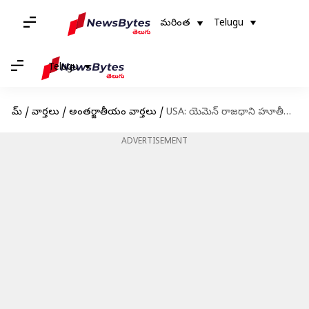
మరింత
Telugu
Telugu
హోమ్
/
వార్తలు
/
అంతర్జాతీయం వార్తలు
/
USA: యెమెన్‌ రాజధాని హూతీల స్థావరాలపై అమెరికా దాడులు
ADVERTISEMENT