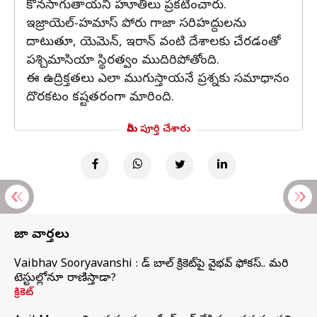
కొనసాగుతాయని హూతీలు ప్రకటించారు.
ఇజ్రాయెల్‌-హమాస్‌ పోరు గాజా సరిహద్దులను
దాటుతూ, యెమెన్‌, ఇరాన్‌ వంటి దేశాలకు చేరడంతో
పశ్చిమాసియా స్థిరత్వం ముదిరిపోతోంది.
ఈ ఉద్రిక్తతలు ఎలా ముగుస్తాయనే ప్రశ్నకు సమాధానం
దొరకటం కష్టతరంగా మారింది.
మీరు పూర్తి చేశారు
తాజా వార్తలు
Vaibhav Sooryavanshi : రెడ్ బాల్ క్రికెట్‌పై వైభవ్ ఫోకస్.. మరి
టెస్టుల్లోనూ రాణిస్తాడా?
క్రికెట్