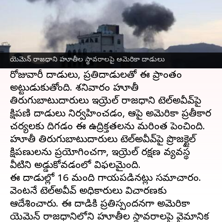
ఈ వార్తాకథనం ఏంటి
ఇజ్రాయెల్‌
-
హమాస్‌
మధ్య కొనసాగుతున్న పోరు
పశ్చిమాసియాలో పరిస్థితులను మరింత ఉద్రిక్తతంగా
యెమెన్‌ రాజధాని హూతీల స్థావరాలపై అమెరికా దాడులు
మార్చాయి.
రోజువారీ దాడులు, ప్రతిదాడులతో ఈ ప్రాంతం
అట్టుడుకుతోంది. శనివారం హూతీ
తిరుగుబాటుదారులు ఇజ్రాయెల్‌ రాజధాని టెల్‌అవీవ్‌పై
క్షిపణి దాడులు నిర్వహించడం, ఆపై అమెరికా ప్రతీకార
చర్యలకు దిగడం ఈ ఉద్రిక్తతలను మరింత పెంచింది.
హూతీ తిరుగుబాటుదారులు టెల్‌అవీవ్‌పై ప్రొజక్టైల్‌
క్షిపణులను ప్రయోగించగా, ఇజ్రాయెల్‌ రక్షణ వ్యవస్థ
వీటిని అడ్డుకోవడంలో విఫలమైంది.
ఈ దాడుల్లో 16 మంది గాయపడినట్లు సమాచారం.
వెంటనే టెల్‌అవీవ్‌ అధికారులు విచారణకు
ఆదేశించారు. ఈ దాడికి ప్రతిస్పందనగా అమెరికా
యెమెన్‌ రాజధానిలోని హూతీల స్థావరాలపై వైమానిక