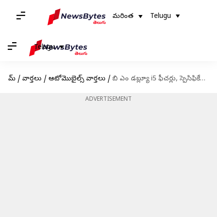
మరింత
Telugu
Telugu
హోమ్
/
వార్తలు
/
ఆటోమొబైల్స్ వార్తలు
/
బి ఎం డబ్ల్యూ i5 ఫీచర్లు, స్పెసిఫికేషన్స్ వివరాలు
ADVERTISEMENT