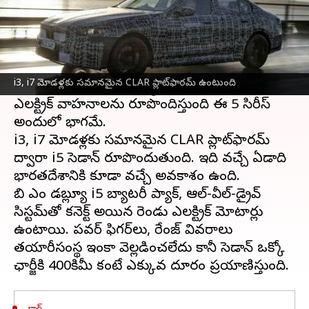
ఈ వార్తాకథనం ఏంటి
జర్మన్ వాహన తయారీ సంస్థ
బి ఎం డబ్ల్యూ
5 సిరీస్
సెడాన్ జీరో-ఎమిషన్ డెరివేటివ్‌పై పని చేస్తోంది, దీనిని
i3, i7 మోడళ్లకు సమానమైన CLAR ప్లాట్‌ఫారమ్ ఉంటుంది
i5 అంటారు. బి ఎం డబ్ల్యూ ఎక్కువగా దాని సిరీస్ లో
ఎలక్ట్రిక్ వాహనాలను రూపొందిస్తుంది ఈ 5 సిరీస్
అందులో భాగమే.
i3, i7 మోడళ్లకు సమానమైన CLAR ప్లాట్‌ఫారమ్
ద్వారా i5 సెడాన్ రూపొందుతుంది. ఇది వచ్చే ఏడాది
భారతదేశానికి కూడా వచ్చే అవకాశం ఉంది.
బి ఎం డబ్ల్యూ i5 బ్యాటరీ ప్యాక్, ఆల్-వీల్-డ్రైవ్
సిస్టమ్‌తో కనెక్ట్ అయిన రెండు ఎలక్ట్రిక్ మోటార్లు
ఉంటాయి. పవర్ ఫిగర్‌లు, రేంజ్ వివరాలు
తయారీసంస్థ ఇంకా వెల్లడించలేదు కానీ సెడాన్ ఒక్కో