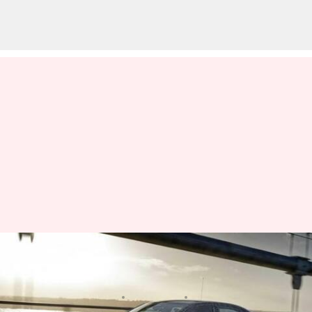
బి ఎం డబ్ల్యూ i5 ఫీచర్లు, స్పెసిఫికేషన్స్
వివరాలు
వ్రాసిన వారు
Mar 30, 2023
10:09 am
Nishkala Sathivada