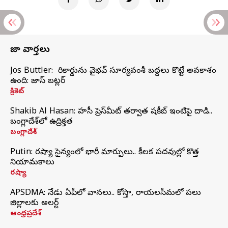
తాజా వార్తలు
Jos Buttler: నా రికార్డును వైభవ్ సూర్యవంశీ బద్దలు కొట్టే అవకాశం
ఉంది: జాస్ బట్లర్
క్రికెట్
Shakib Al Hasan: హసీనా ప్రెస్‌మీట్‌ తర్వాత షకీబ్‌ ఇంటిపై దాడి..
బంగ్లాదేశ్‌లో ఉద్రిక్తత
బంగ్లాదేశ్
Putin: రష్యా సైన్యంలో భారీ మార్పులు.. కీలక పదవుల్లో కొత్త
నియామకాలు
రష్యా
APSDMA: నేడు ఏపీలో వానలు.. కోస్తా, రాయలసీమలో పలు
జిల్లాలకు అలర్ట్
ఆంధ్రప్రదేశ్