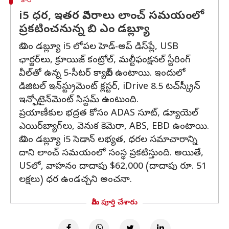
కార్
i5 ధర, ఇతర వివరాలు లాంచ్ సమయంలో
ప్రకటించనున్న బి ఎం డబ్ల్యూ
బి ఎం డబ్ల్యూ i5 లోపల హెడ్-అప్ డిస్‌ప్లే, USB
ఛార్జర్‌లు, క్రూయిజ్ కంట్రోల్, మల్టీఫంక్షనల్ స్టీరింగ్
వీల్‌తో ఉన్న 5-సీటర్ క్యాబిన్‌ ఉంటాయి. ఇందులో
డిజిటల్ ఇన్‌స్ట్రుమెంట్ క్లస్టర్, iDrive 8.5 టచ్‌స్క్రీన్
ఇన్ఫోటైన్‌మెంట్ సిస్టమ్ ఉంటుంది.
ప్రయాణీకుల భద్రత కోసం ADAS సూట్, డ్యూయెల్
ఎయిర్‌బ్యాగ్‌లు, వెనుక కెమెరా, ABS, EBD ఉంటాయి.
బి ఎం డబ్ల్యూ i5 సెడాన్ లభ్యత, ధరల సమాచారాన్ని
దాని లాంచ్ సమయంలో సంస్థ ప్రకటిస్తుంది. అయితే,
USలో, వాహనం దాదాపు $62,000 (దాదాపు రూ. 51
లక్షలు) ధర ఉండచ్చని అంచనా.
మీరు పూర్తి చేశారు