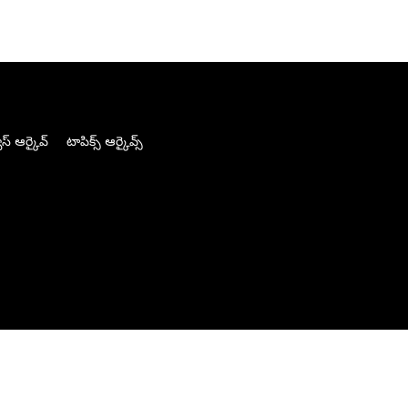
స్ ఆర్కైవ్
టాపిక్స్ ఆర్కైవ్స్