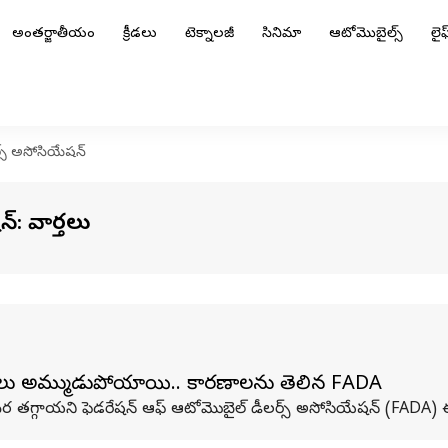
అంతర్జాతీయం
క్రీడలు
టెక్నాలజీ
సినిమా
ఆటోమొబైల్స్
లైఫ్
్స్ అసోసియేషన్
్: వార్తలు
హనాలు అమ్ముడుపోయాయి.. కారణాలను తెలిపిన FADA
ం మేర తగ్గాయని ఫెడరేషన్ ఆఫ్ ఆటోమొబైల్ డీలర్స్ అసోసియేషన్ (FADA) ఈ