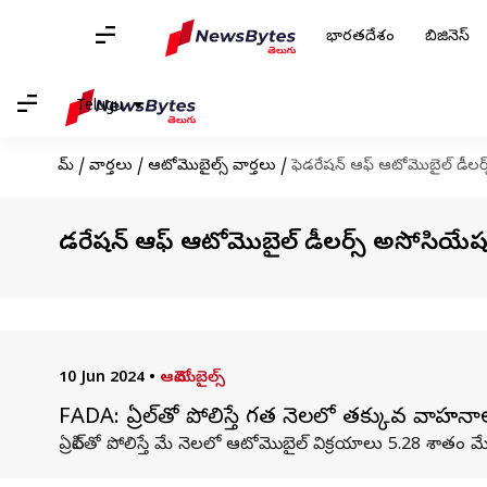
భారతదేశం
బిజినెస్
Telugu
హోమ్
/
వార్తలు
/
ఆటోమొబైల్స్ వార్తలు
/
ఫెడరేషన్ ఆఫ్ ఆటోమొబైల్ డీలర
ఫెడరేషన్ ఆఫ్ ఆటోమొబైల్ డీలర్స్ అసోసియేషన
10 Jun 2024
•
ఆటోమొబైల్స్
FADA: ఏప్రిల్‌తో పోలిస్తే గత నెలలో తక్కువ వా
ఏప్రిల్‌తో పోలిస్తే మే నెలలో ఆటోమొబైల్ విక్రయాలు 5.28 శాత