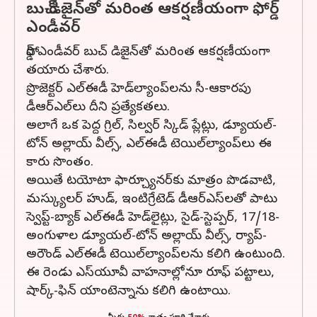
బుచ్ డిజైన్‌తో మరింత ఆకర్షణీయంగా ఫోర్డ్
ఎండీవర్
ఫోర్డ్ ఎండీవర్ బుచ్ డిజైన్‌తో మరింత ఆకర్షణీయంగా
తయారు చేశారు.
ప్రొజెక్టర్ ఎల్ఈడీ హెడ్‌ల్యాంప్‌లను సీ-ఆకారపు
డీఆర్ఎల్‌లు దీని ప్రత్యేకతలు.
అలాగే ఒక పెద్ద గ్రిల్, సిల్వర్ స్కిడ్ ప్లేట్లు, డ్యూయల్-
టోన్ అల్లాయ్ వీల్స్, ఎల్ఈడీ టెయిల్‌ల్యాంప్‌లు ఈ
కారు సొంతం.
అయితే టయోటా ఫార్చ్యూనర్‌కు మాత్రం పొడవాటి,
మస్క్యులర్ హుడ్, ఇంటిగ్రేటెడ్ డీఆర్ఎస్‌లతో పాటు
స్వెప్ట్-బ్యాక్ ఎల్ఈడీ హెడ్‌లైట్లు, సైడ్-స్టెప్పర్, 17/18-
అంగుళాల డ్యూయల్-టోన్ అల్లాయ్ వీల్స్, ర్యాప్-
అరౌండ్ ఎల్ఈడీ టెయిల్‌ల్యాంప్‌లను కలిగి ఉంటుంది.
ఈ రెండు ఎస్‌యూవీ వాహనాల్లోనూ రూఫ్ పట్టాలు,
షార్క్-ఫిన్ యాంటెన్నాను కలిగి ఉంటాయి.