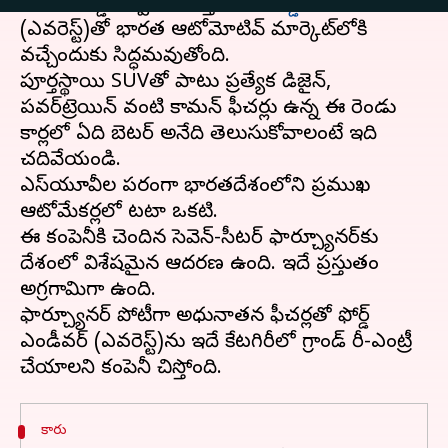
కంపెనీ ఫోర్డ్.. త్వరలో కొత్త తరం
ఫోర్డ్ ఎండీవర్
(ఎవరెస్ట్)తో భారత ఆటోమోటివ్ మార్కెట్‌లోకి
వచ్చేందుకు సిద్ధమవుతోంది.
పూర్తస్థాయి SUVతో పాటు ప్రత్యేక డిజైన్,
పవర్‌ట్రెయిన్‌ వంటి కామన్ ఫీచర్లు ఉన్న ఈ రెండు
కార్లలో ఏది బెటర్ అనేది తెలుసుకోవాలంటే ఇది
చదివేయండి.
ఎస్‌యూవీల పరంగా భారతదేశంలోని ప్రముఖ
ఆటోమేకర్లలో టయోటా ఒకటి.
ఈ కంపెనీకి చెందిన సెవెన్-సీటర్ ఫార్చ్యూనర్‌కు
దేశంలో విశేషమైన ఆదరణ ఉంది. ఇదే ప్రస్తుతం
అగ్రగామిగా ఉంది.
ఫార్చ్యూనర్‌ పోటీగా అధునాతన ఫీచర్లతో ఫోర్డ్
ఎండీవర్ (ఎవరెస్ట్)ను ఇదే కేటగిరీలో గ్రాండ్ రీ-ఎంట్రీ
కారు