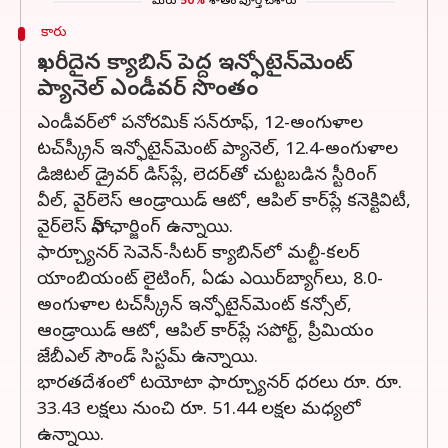
మీరు
50%
శాతం పూర్తి చేశారు
కారు
ఖరీదైన క్యాబిన్ పెద్ద ఇన్ఫోటైన్‌మెంట్
ప్యానెల్‌ ఎండీవర్ సొంతం
ఎండీవర్‌లో పనోరమిక్ సన్‌రూఫ్, 12-అంగుళాల
టచ్‌స్క్రీన్ ఇన్ఫోటైన్‌మెంట్ ప్యానెల్, 12.4-అంగుళాల
డిజిటల్ డ్రైవర్ డిస్‌ప్లే, లెదర్‌తో చుట్టబడిన స్టీరింగ్
వీల్, వైర్‌లెస్ ఆండ్రాయిడ్ ఆటో, ఆపిల్ కార్‌ప్లే కనెక్టివిటీ,
వైర్‌లెస్ ఫోన్ ఛార్జింగ్ ఉన్నాయి.
ఫార్చ్యూనర్‌ సెవెన్-సీటర్ క్యాబిన్‌లో మల్టీ-కలర్
యాంబియంట్ లైటింగ్, ఏడు ఎయిర్‌బ్యాగ్‌లు, 8.0-
అంగుళాల టచ్‌స్క్రీన్ ఇన్ఫోటైన్‌మెంట్ కన్సోల్,
ఆండ్రాయిడ్ ఆటో, ఆపిల్ కార్‌ప్లే సపోర్ట్, ప్రీమియం
జేబీఎల్ సౌండ్ సిస్టమ్ ఉన్నాయి.
భారతదేశంలో టయోటా ఫార్చ్యూనర్ ధరలు రూ. రూ.
33.43 లక్షలు నుంచి రూ. 51.44 లక్షల మధ్యలో
ఉన్నాయి.