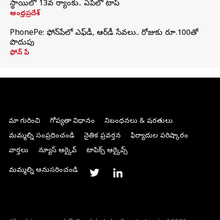
స్థాయిలో 13వ ర్యాంకు.. ఏపీలో టాప్
ఆంధ్రప్రదేశ్
PhonePe: ఫోన్‌పేలో ఎఫ్‌డీ, ఆర్‌డీ సేవలు.. రోజుకు రూ.100తో
పొదుపు
ఫోన్‌ పే
మా గురించి
గోప్యతా విధానం
నిబంధనలు & షరతులు
మమ్మల్ని సంప్రదించండి
నైతిక ప్రవర్తన
ఫిర్యాదుల పరిష్కారం
వార్తలు
న్యూస్ ఆర్కైవ్
టాపిక్స్ ఆర్కైవ్స్
మమ్మల్ని అనుసరించండి