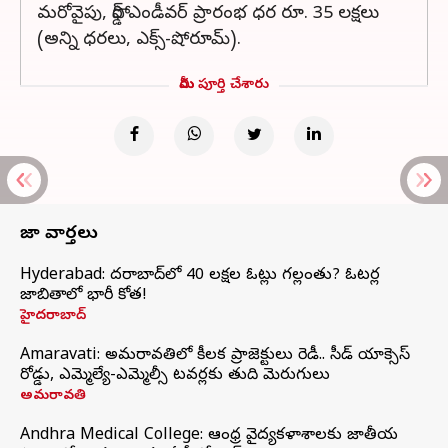
మరోవైపు, ఫోర్డ్ ఎండీవర్ ప్రారంభ ధర రూ. 35 లక్షలు
(అన్ని ధరలు, ఎక్స్-షోరూమ్).
మీరు పూర్తి చేశారు
తాజా వార్తలు
Hyderabad: హైదరాబాద్‌లో 40 లక్షల ఓట్లు గల్లంతు? ఓటర్ల
జాబితాలో భారీ కోత!
హైదరాబాద్
Amaravati: అమరావతిలో కీలక ప్రాజెక్టులు రెడీ.. సీడ్‌ యాక్సెస్‌
రోడ్డు, ఎమ్మెల్యే-ఎమ్మెల్సీ టవర్లకు తుది మెరుగులు
అమరావతి
Andhra Medical College: ఆంధ్ర వైద్యకళాశాలకు జాతీయ