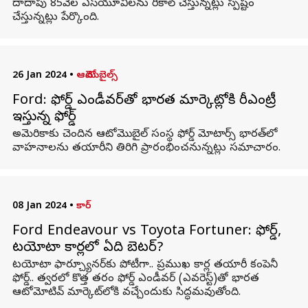
దాదాపు 85వేల ఎస్‌యూవీలను రీకాల్ చేస్తున్నట్లు స్పష్టం
చేస్తున్నట్లు పేర్కొంది.
26 Jan 2024
•
ఆటోమొబైల్స్
Ford: ఫోర్డ్ ఎండీవర్‌తో భారత మార్కెట్లోకి రీఎంట్రీ
ఇస్తున్న ఫోర్డ్
అమెరికాకు చెందిన ఆటోమొబైల్‌ సంస్థ ఫోర్డ్ మోటార్స్ భారత్‌లో
వాహనాలను తయారీని తిరిగి ప్రారంభించనున్నట్లు సమాచారం.
08 Jan 2024
•
కార్
Ford Endeavour vs Toyota Fortuner: ఫోర్డ్,
టయోటా కార్లలో ఏది బెటర్?
టయోటా ఫార్చ్యూనర్‌కు పోటీగా.. ప్రముఖ కార్ల తయారీ కంపెనీ
ఫోర్డ్.. త్వరలో కొత్త తరం ఫోర్డ్ ఎండీవర్ (ఎవరెస్ట్)తో భారత
ఆటోమోటివ్ మార్కెట్‌లోకి వచ్చేందుకు సిద్ధమవుతోంది.