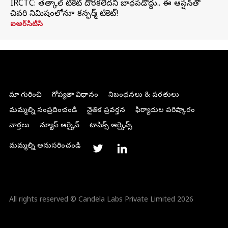
IRCTC: తత్కాల్ టికెట్ దొరకలేదని బాధపడొద్దు.. ఈ ఆప్షన్‌తో
చివరి నిమిషంలోనూ కన్ఫర్మ్ టికెట్!
ఐఆర్‌సీటీసీ
మా గురించి
గోప్యతా విధానం
నిబంధనలు & షరతులు
మమ్మల్ని సంప్రదించండి
నైతిక ప్రవర్తన
ఫిర్యాదుల పరిష్కారం
వార్తలు
న్యూస్ ఆర్కైవ్
టాపిక్స్ ఆర్కైవ్స్
మమ్మల్ని అనుసరించండి
All rights reserved © Candela Labs Private Limited 2026