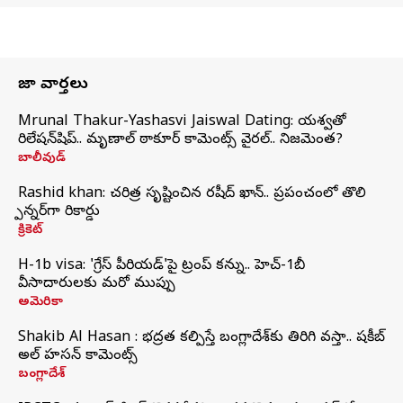
తాజా వార్తలు
Mrunal Thakur-Yashasvi Jaiswal Dating: యశస్వితో
రిలేషన్‌షిప్.. మృణాల్ ఠాకూర్ కామెంట్స్ వైరల్.. నిజమెంత?
బాలీవుడ్
Rashid khan: చరిత్ర సృష్టించిన రషీద్ ఖాన్.. ప్రపంచంలో తొలి
స్పిన్నర్‌గా రికార్డు
క్రికెట్
H-1b visa: 'గ్రేస్‌ పీరియడ్‌'పై ట్రంప్‌ కన్ను.. హెచ్‌-1బీ
వీసాదారులకు మరో ముప్పు
అమెరికా
Shakib Al Hasan : భద్రత కల్పిస్తే బంగ్లాదేశ్‌కు తిరిగి వస్తా.. షకీబ్
అల్ హసన్ కామెంట్స్
బంగ్లాదేశ్