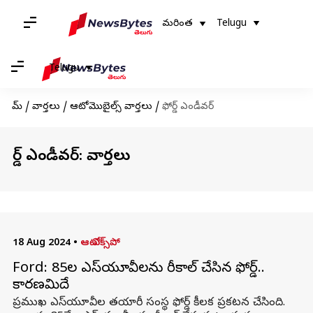
మరింత
Telugu
Telugu
హోమ్
/
వార్తలు
/
ఆటోమొబైల్స్ వార్తలు
/
ఫోర్డ్ ఎండీవర్
ఫోర్డ్ ఎండీవర్: వార్తలు
18 Aug 2024
•
ఆటో ఎక్స్‌పో
Ford: 85వేల ఎస్‌యూవీలను రీకాల్ చేసిన ఫోర్డ్..
కారణమిదే
ప్రముఖ ఎస్‌యూవీల తయారీ సంస్థ ఫోర్డ్ కీలక ప్రకటన చేసింది.