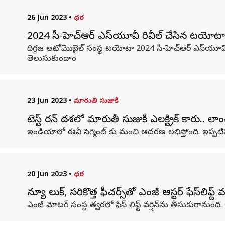
26 Jun 2023
•
ధర
2024 సీ-హెచ్ఆర్ ఎస్‌యూవీ రివీల్ చేసిన టయోటా.. ఫ
దిగ్గజ ఆటోమొబైల్ సంస్థ టయోటా 2024 సీ-హెచ్ఆర్ ఎస్‌యూవి
తెలుసుకుందాం
23 Jun 2023
•
మారుతి సుజుకీ
టెస్ట్​ రన్ దశలో మారుతీ సుజుకీ ఎలక్ట్రిక్ కారు.. ల
ఇండియాలో ఈవీ సెగ్మెంట్ కు మంచి ఆదరణ లభిస్తోంది. ఇప్పటి
20 Jun 2023
•
ధర
న్యూ లుక్, సరికొత్త ఫీచర్స్‌తో ఎంజీ ఆస్టర్​ ఫేస్​లిఫ్ట్​ వర్
ఎంజీ మోటర్ సంస్థ త్వరలో ఫేస్ లిఫ్ట్ వర్షెన్‌ను తీసుకురానుంది. ఇ