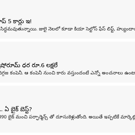
 5 కార్లు ఇవే!
ు సిద్ధమవుతున్నాయి. జులై నెలలో కూడా కియా సెల్టోస్ ఫేస్ లిఫ్ట్, హ్యుంద
్‌షోరూమ్‌ ధర రూ.6 లక్షలే
ిగ్గజ కంపెనీ. ఆ కంపెనీ నుంచి కారు వస్తుందంటే ఎన్నో అంచనాలు ఉంట
ఏ బైక్ బెస్ట్?
బైక్ మంచి పర్ఫార్మెన్స్ తో దూసుకెళ్లుతోంది. అయితే ఇప్పటికే మార్కెట