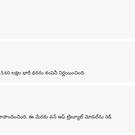
0 లక్షల భారీ ధరను కంపెనీ నిర్ణయించింది.
 రూపొందించింది. ఈ మేరకు వన్ ఆఫ్ ట్రిబ్యూట్ మోడల్‌ను రెడీ