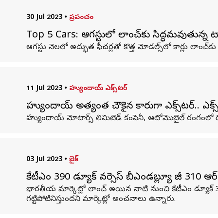
30 Jul 2023
•
ప్రపంచం
Top 5 Cars: ఆగస్టులో లాంచ్‌కు సిద్ధమవుతున్న టాప్
ఆగస్టు నెలలో అద్భుత ఫీచర్లతో కొత్త మోడల్స్‌లో కార్లు లాంచ్‌క
11 Jul 2023
•
హ్యుందాయ్ ఎక్స్‌టర్‌
హ్యుందాయ్ అత్యంత చౌకైన కారుగా ఎక్స్‌టర్‌.. ఎక్స
హ్యుందాయ్ మోటార్స్ లిమిటెడ్ కంపెనీ, ఆటోమొబైల్ రంగంలో ద
03 Jul 2023
•
బైక్
కేటీఎం 390 డ్యూక్ వర్సెస్ బీఎండబ్ల్యూ జీ 310 ఆర్.. 
భారతీయ మార్కెట్లో లాంచ్ అయిన నాటి నుంచి కేటీఎం డ్యూక్ 390 
గట్టిపోటినిస్తుందని మార్కెట్లో అంచనాలు ఉన్నారు.