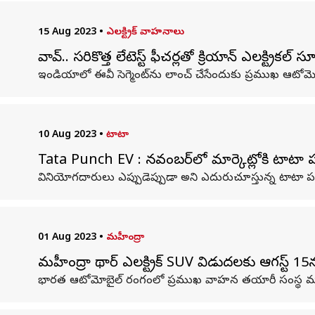
15 Aug 2023
•
ఎలక్ట్రిక్ వాహనాలు
వావ్.. సరికొత్త లేటెస్ట్ ఫీచర్లతో క్రియాన్ ఎలక్ట్రికల్
ఇండియాలో ఈవీ సెగ్మెంట్‌ను లాంచ్ చేసేందుకు ప్రముఖ ఆటోమొబ
10 Aug 2023
•
టాటా
Tata Punch EV : నవంబర్‌లో మార్కెట్లోకి టాటా పం
వినియోగదారులు ఎప్పుడెప్పుడా అని ఎదురుచూస్తున్న టాటా పంచ
01 Aug 2023
•
మహీంద్రా
మహీంద్రా థార్ ఎలక్ట్రిక్ SUV విడుదలకు ఆగస్ట్ 1
భారత ఆటోమోబైల్ రంగంలో ప్రముఖ వాహన తయారీ సంస్థ మహీంద్