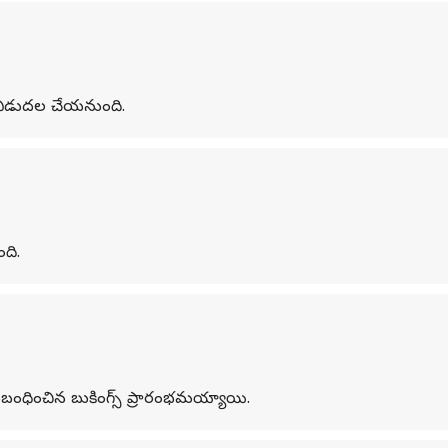
గా విడుదల చేయనుంది.
ంది.
ు సంబంధించిన బుకింగ్స్ ప్రారంభమయ్యాయి.