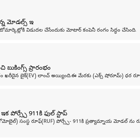
్న మోడల్స్ ఇవే
ోమార్కెట్లోకి విడుదల చేసేందుకు మోటార్ కంపెనీ రంగం సిద్ధం చేసింది.
ంచి బుకింగ్స్ ప్రారంభం
ఖరీదైన బైక్(EV) లాంచ్ అయ్యింది.ఈ మేరకు (ఎక్స్ షోరూమ్) ధర రూ.5.6
ఇక పోర్స్చే 911కి ఫుల్ స్టాప్
ీ (ఆటోమోబైల్) సంస్థ రూఫ్(RUF) పోర్స్చే- 911కి ప్రత్యామ్నాయ మోడల్ ను