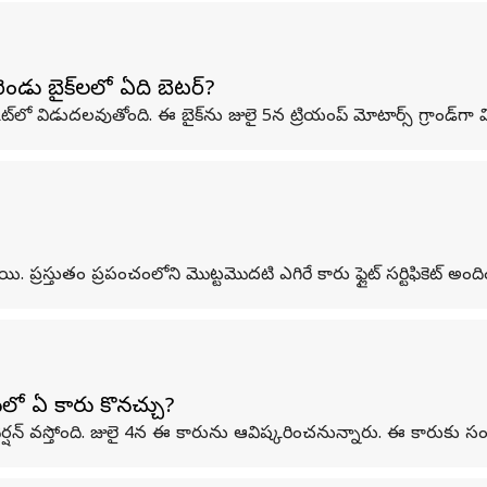
రెండు బైక్‌లలో ఏది బెటర్?
కెట్‌లో విడుదలవు‌తోంది. ఈ బైక్‌ను జులై 5న ట్రియంప్ మోటార్స్ గ్రాండ్‌
. ప్రస్తుతం ప్రపంచంలోని మొట్టమొదటి ఎగిరే కారు ఫ్లైట్ సర్టిఫికెట్ అంది
లో ఏ కారు కొనచ్చు?
లిఫ్ట్ వెర్షన్ వస్తోంది. జులై 4న ఈ కారును ఆవిష్కరించనున్నారు. ఈ కారుక