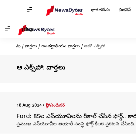
భారతదేశం
బిజినెస్
Telugu
హోమ్
/
వార్తలు
/
అంతర్జాతీయం వార్తలు
/
ఆటో ఎక్స్‌పో
ఆటో ఎక్స్‌పో: వార్తలు
18 Aug 2024
•
ఫోర్డ్ ఎండీవర్
Ford: 85వేల ఎస్‌యూవీలను రీకాల్ చేసిన ఫోర్డ్.. క
ప్రముఖ ఎస్‌యూవీల తయారీ సంస్థ ఫోర్డ్ కీలక ప్రకటన చేసింది. దాద