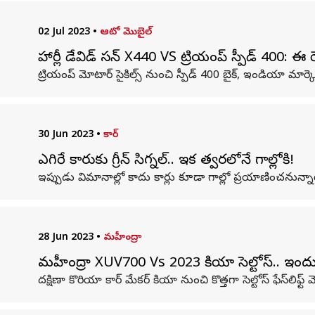
02 Jul 2023
•
ఆటో మొబైల్
హార్లీ డేవిడ్ సన్ X440 VS ట్రియంప్ స్పీడ్ 400: ఈ 
ట్రియంప్ మోటార్ సైకిల్స్ నుంచి స్పీడ్ 400 బైక్, ఇండియా మార్
30 Jun 2023
•
కార్
ఎగిరే కారుకు గ్రీన్ సిగ్నల్.. ఇక త్వరలోనే గాల్లోకి!
ఇప్పుడు విమానాల్లో కాదు కార్లు కూడా గాల్లో ప్రయాణించనున్నాయి
28 Jun 2023
•
మహీంద్రా
మహీంద్రా XUV700 Vs 2023 కియా సెల్టోస్.. ఇందు
దక్షిణా కొరియా కార్ మేకర్ కియా నుంచి కొత్తగా సెల్టోస్ ఫేస్‌