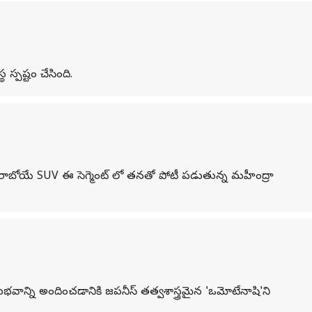
థ స్పష్టం చేసింది.
ో రాబోయే SUV ఈ సెగ్మెంట్ లో తనతో పోటీ పడుతున్న మహీంద్రా
్ని అందించడానికి జపనీస్ తత్వశాస్త్రమైన 'ఒమోటేనాషి'ని