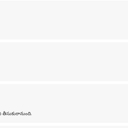
 తీసుకురానుంది.