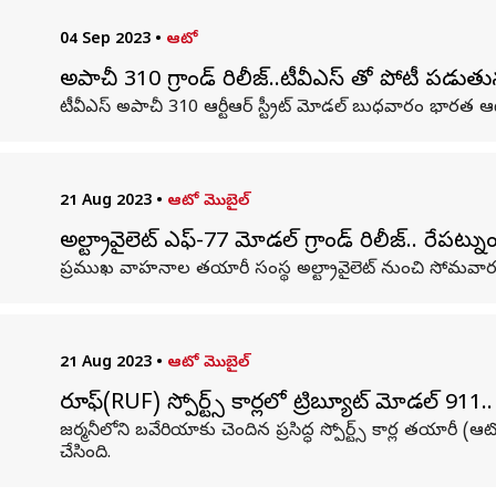
04 Sep 2023
•
ఆటో
అపాచీ 310 గ్రాండ్ రిలీజ్..టీవీఎస్ తో పోటీ పడుతున
టీవీఎస్ అపాచీ 310 ఆర్టీఆర్ స్ట్రీట్‌ మోడల్ బుధవారం భారత ఆట
21 Aug 2023
•
ఆటో మొబైల్
అల్ట్రావైలెట్ ఎఫ్-77 మోడల్ గ్రాండ్ రిలీజ్.. రేపట్ను
ప్రముఖ వాహనాల తయారీ సంస్థ అల్ట్రావైలెట్ నుంచి సోమవారం 
21 Aug 2023
•
ఆటో మొబైల్
రూఫ్(RUF) స్పోర్ట్స్ కార్లలో ట్రిబ్యూట్ మోడల్‌ 911.. 
జర్మనీలోని బవేరియాకు చెందిన ప్రసిద్ధ స్పోర్ట్స్ కార్ల తయార
చేసింది.