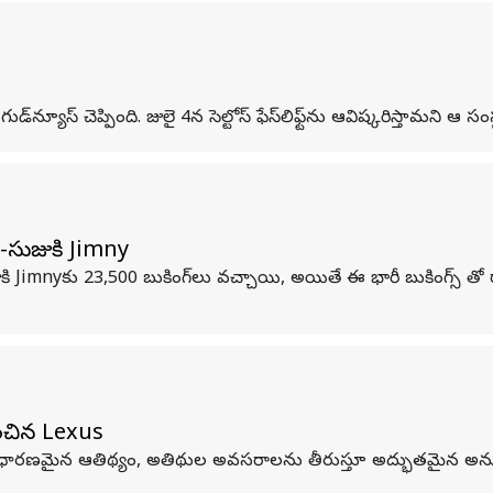
గుడ్‌న్యూస్ చెప్పింది. జులై 4న సెల్టోస్ ఫేస్‌లిఫ్ట్‌ను ఆవిష్కరిస్తామని ఆ సంస్
-సుజుకి Jimny
ుకి Jimnyకు 23,500 బుకింగ్‌లు వచ్చాయి, అయితే ఈ భారీ బుకింగ్స్ త
ంభించిన Lexus
ధారణమైన ఆతిథ్యం, అతిథుల అవసరాలను తీరుస్తూ అద్భుతమైన అనుభవాన