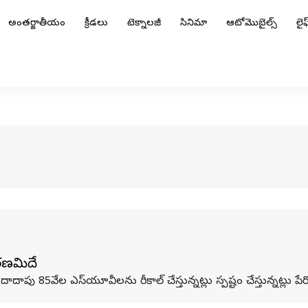
అంతర్జాతీయం
క్రీడలు
టెక్నాలజీ
సినిమా
ఆటోమొబైల్స్
లైఫ్
ారణమిదే
ాపు 85వేల ఎస్‌యూవీలను రీకాల్ చేస్తున్నట్లు స్పష్టం చేస్తున్నట్లు పేర్