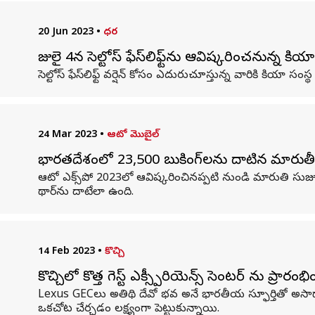
20 Jun 2023
•
ధర
జులై 4న సెల్టోస్ ఫేస్‌లిఫ్ట్‌ను ఆవిష్కరించనున్న కియా
సెల్టోస్ ఫేస్‌లిఫ్ట్ వర్షెన్ కోసం ఎదురుచూస్తున్న వారికి కియా సంస్థ 
24 Mar 2023
•
ఆటో మొబైల్
భారతదేశంలో 23,500 బుకింగ్‌లను దాటిన మారుతీ
ఆటో ఎక్స్‌పో 2023లో ఆవిష్కరించినప్పటి నుండి మారుతి సుజ
థార్‌ను దాటేలా ఉంది.
14 Feb 2023
•
కొచ్చి
కొచ్చిలో కొత్త గెస్ట్ ఎక్స్పీరియెన్స్ సెంటర్ ను ప్రార
Lexus GECలు అతిథి దేవో భవ అనే భారతీయ స్ఫూర్తితో అసా
ఒకచోట చేర్చడం లక్ష్యంగా పెట్టుకున్నాయి.