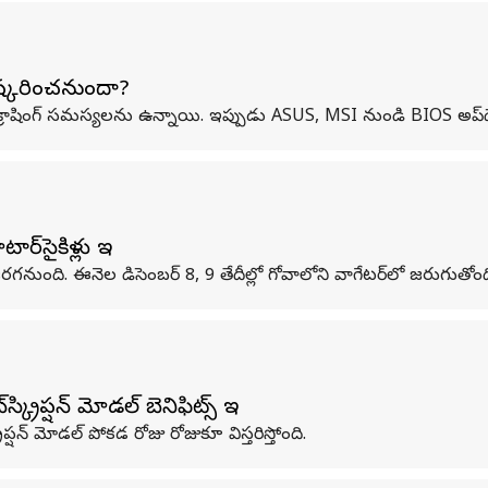
రిష్కరించనుందా?
ో క్రాషింగ్ సమస్యలను ఉన్నాయి. ఇప్పుడు ASUS, MSI నుండి BIOS అప్
్‌సైకిళ్లు ఇవే
గనుంది. ఈనెల డిసెంబర్ 8, 9 తేదీల్లో గోవాలోని వాగేటర్‌లో జరుగుతోంద
ిప్షన్‌ మోడల్‌ బెనిఫిట్స్ ఇవే
్షన్‌ మోడల్‌ పోకడ రోజు రోజుకూ విస్తరిస్తోంది.