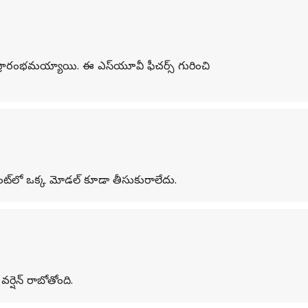
ప్రారంభమయ్యాయి. ఈ ఎస్‌యూవీ ఫీచర్స్ గురించి
ంట్‌లో ఒక్క మోడల్ కూడా తీసుకురాలేదు.
ర్షెన్ రాబోతోంది.