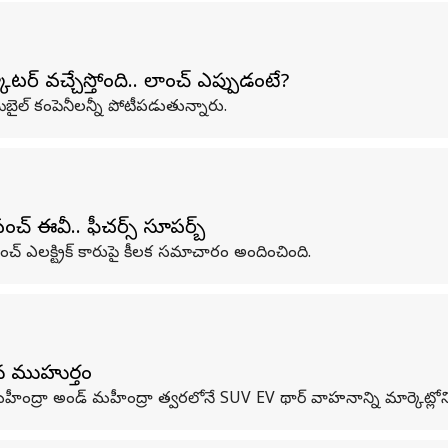
 స్కూటర్ వచ్చేస్తోంది.. లాంచ్ ఎప్పుడంటే?
ైల్ కంపెనీలన్నీ పోటీపడుతున్నారు.
చ్ ఈవీ.. ఫీచర్స్ సూపర్బ్
్ ఎలక్ట్రిక్ కారుపై కీలక సమాచారం అందించింది.
5న ముహుర్తం
రా అండ్ మహీంద్రా త్వరలోనే SUV EV థార్ వాహనాన్ని మార్కెట్లోని