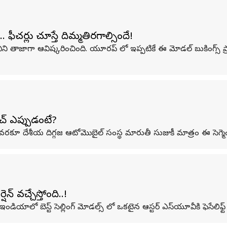
ీచర్లు చూస్తే దిమ్మతిరగాల్సిందే!
ని తాజాగా ఆవిష్కరించింది. యూరప్ లో ఇప్పటికే ఈ మోడల్ బుకింగ్స్ 
ాంచ్ ఎప్పుడంటే?
వరకూ దేశీయ దిగ్గజ ఆటోమొబైల్ సంస్థ మారుతీ సుజుకీ మాత్రం ఈ సెగ్మె
షెన్ వచ్చేస్తోంది..!​
ండియాలో బెస్ట్ సెల్లింగ్ మోడల్స్ లో ఒకటైన ఆస్టర్ ఎస్‌యూవీకి ఫెసేలిఫ్ట్ వ