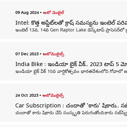
09 Aug 2024
•
ఆటో మొబైల్
Intel: కొత్త అప్డేట్‌లతో క్రాష్ సమస్యను ఇంటెల్ ప
ఇంటెల్ 13వ, 14వ Gen Raptor Lake డెస్క్‌టాప్ ప్రాసెసర్‌ల
07 Dec 2023
•
ఆటోమొబైల్స్
India Bike : ఇండియా బైక్ వీక్.. 2023 టాప్ 5 మోటార
ఇండియా బైక్ వీక్ 10వ వార్షికోత్సవం భారతదేశంలోని గోవాలో జర
24 Oct 2023
•
ఆటోమొబైల్స్
Car Subscription : చందాతో 'కారు' షికారు.. సబ్‌స్క్ర
చందాతో కారు షికారు చేసే సంస్కృతి పెరుగుతోంది.కారు సబ్‌స్క్రిప