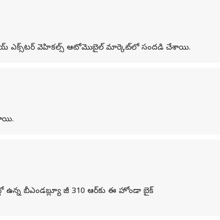
ాయ్ ఎక్స్‌టర్‌ వెహికల్స్ ఆటోమొబైల్ మార్కెట్‌లో సందడి చేశాయి.
ాయి.
్లో ఉన్న బీఎండబ్ల్యూ జీ 310 ఆర్‌కు ఈ హోండా బైక్