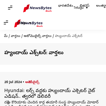
భారతదేశం
బిజినెస్
అంతర్
Telugu
Telugu
హోమ్
/
వార్తలు
/
ఆటోమొబైల్స్ వార్తలు
/
హ్యుందాయ్ ఎక్స్‌టర్‌
హ్యుందాయ్ ఎక్స్‌టర్‌: వార్తలు
20 Jul 2024
•
ఆటోమొబైల్స్
Hyundai: డీలర్స్ వద్దకు హ్యుందాయ్ ఎక్సెటర్ నైట్
ఎడిషన్.. త్వరలో డెలివరీ
దక్షిణ కొరియాకు చెందిన కార్ల తయారీ సంస్థ హ్యుందాయ్ మోటార్