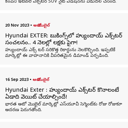
కంపెనీ ఇటీవలే ఎక్సెటర్ SUV నైట్ ఎడిషన్‌ను విడుదల చేసింది.
20 Nov 2023
•
ఆటో మొబైల్
Hyundai EXTER: బుకింగ్స్‌లో హ్యుందాయ్ ఎక్స్‌టర్
సంచలనం.. 4 నెలల్లో లక్షకు పైగా!
హ్యుందాయ్ ఎక్స్ టర్ సరికొత్త రికార్డును నెలకొల్పింది. ఇప్పటికే
మార్కెట్లో ఈ వాహనానికి వీపరితమైన డిమాండ్ ఏర్పడింది.
16 Sep 2023
•
ఆటో మొబైల్
Hyundai Exter : హ్యుందాయ్​ ఎక్స్​టర్ కొనాలంటే
ఏడాది వెయిట్ చేయాల్సిందే!
భారత ఆటో మొబైల్ మార్కెట్లో ఎస్‌యూవీ సెగ్మెంట్‌కు రోజు రోజుకూ
ఆదరణ పెరుగతోంది.