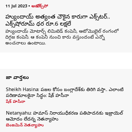
11 Jul 2023
•
ఆటో ఎక్స్‌పో
హ్యుందాయ్ అత్యంత చౌకైన కారుగా ఎక్స్‌టర్‌..
ఎక్స్‌షోరూమ్‌ ధర రూ.6 లక్షలే
హ్యుందాయ్ మోటార్స్ లిమిటెడ్ కంపెనీ, ఆటోమొబైల్ రంగంలో
దిగ్గజ కంపెనీ. ఆ కంపెనీ నుంచి కారు వస్తుందంటే ఎన్నో
అంచనాలు ఉంటాయి.
తాజా వార్తలు
Sheikh Hasina: ప్రజల కోసం బంగ్లాదేశ్‌కు తిరిగి వస్తా.. ఎలాంటి
పరిణామాలకైనా సిద్ధం: షేక్ హసీనా
షేక్ హసీనా
Netanyahu: హమాస్ నిరాయుధీకరణ ప్రతిపాదనకు ఇజ్రాయెల్
ఆమోదం లేదన్న నెతన్యాహు
బెంజమిన్ నెతన్యాహు