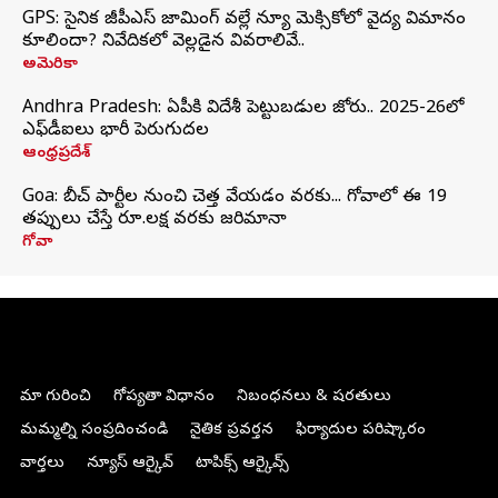
GPS: సైనిక జీపీఎస్ జామింగ్ వల్లే న్యూ మెక్సికోలో వైద్య విమానం
కూలిందా? నివేదికలో వెల్లడైన వివరాలివే..
అమెరికా
Andhra Pradesh: ఏపీకి విదేశీ పెట్టుబడుల జోరు.. 2025-26లో
ఎఫ్‌డీఐలు భారీ పెరుగుదల
ఆంధ్రప్రదేశ్
Goa: బీచ్ పార్టీల నుంచి చెత్త వేయడం వరకు... గోవాలో ఈ 19
తప్పులు చేస్తే రూ.లక్ష వరకు జరిమానా
గోవా
మా గురించి
గోప్యతా విధానం
నిబంధనలు & షరతులు
మమ్మల్ని సంప్రదించండి
నైతిక ప్రవర్తన
ఫిర్యాదుల పరిష్కారం
వార్తలు
న్యూస్ ఆర్కైవ్
టాపిక్స్ ఆర్కైవ్స్