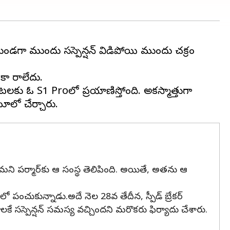
ండగా ముందు సస్పెన్షన్ విడిపోయి ముందు చక్రం
కా రాలేదు.
లకు ఓలా S1 Proలో ప్రయాణిస్తోంది. అకస్మాత్తుగా
తామని పర్మార్‌కు ఆ సంస్థ తెలిపింది. అయితే, అతను ఆ
ో పంచుకున్నాడు.అదే నెల 28వ తేదీన, స్పీడ్ బ్రేకర్
ే సస్పెన్షన్ సమస్య వచ్చిందని మరొకరు ఫిర్యాదు చేశారు.