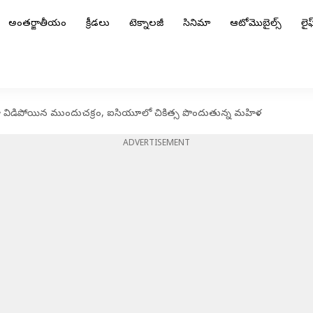
అంతర్జాతీయం
క్రీడలు
టెక్నాలజీ
సినిమా
ఆటోమొబైల్స్
లైఫ్
డగా విడిపోయిన ముందుచక్రం, ఐసియూలో చికిత్స పొందుతున్న మహిళ
ADVERTISEMENT