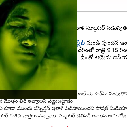
ాలు పెరిగాయి. జనవరి 21న, ఒక మహిళ స్కూటర్ నడుపుతు
ిత్స పొందుతుంది.
న్నారు, అయితే ఈ పోస్ట్‌కి
ఓలా ఎలక్ట్రిక్
నుండి స్పందన ఇం
రం, అతని భార్య దాదాపు 35కిమీ/గం వేగంతో రాత్రి 9.15 గంట
ు
ళ్లడానికి ఒక బృందాన్ని పంపింది. రీప్లేస్‌మెంట్ మోడల్‌ను పంపు
మొత్తం తిరిగి ఇవ్వాలని పట్టుబట్టాడు.
్పుడు కూడా ముందు సస్పెన్షన్ ఇలాగే విడిపోయిందని సోషల్ మీడియాల
గురించి వార్తలు వచ్చాయి. స్కూటర్ డెలివరీ అయిన ఆరు రోజులక