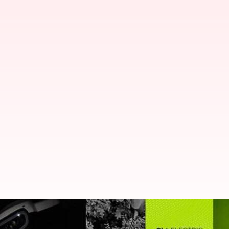
ఓలా S1 Proను డ్రైవ్ చేస్తుండగా వి