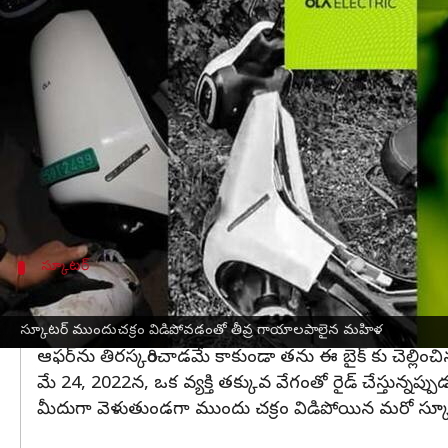
వ్రాసిన వారు
Jan 24, 2023
03:59 pm
Nishkala Sathivada
ఈ వార్తాకథనం ఏంటి
ఓలా S1 Pro భద్రత, నాణ్యత ప్రమాణాలపై మరిన్ని భయ
విడిపోవడంతో ఆమెకు తీవ్ర గాయాలయ్యి ఐసియూలో చిక
ఈ దుర్ఘటన గురించి ఆమె భర్త సోషల్ మీడియాలో పంచుకు
బాధితురాలి భర్త సంకిత్ పర్మార్ తెలిపిన వివరాల ప్రకా
స్కూటర్
ఇలాంటి సంఘటన జరగడం ఇది మొదటిసారి కాద
జనవరి 22 న, ఆ సంస్థ ప్రమాదానికి గురైన స్కూటర్‌ను తీసుకె
స్కూటర్ ముందుచక్రం విడిపోవడంతో తీవ్ర గాయాలపాలైన మహిళ
ఆఫర్‌ను తిరస్కరించాడమే కాకుండా తను ఈ బైక్ కు చెల్లించిన 
మే 24, 2022న, ఒక వ్యక్తి తక్కువ వేగంతో రైడ్ చేస్తున్నప
మీదుగా వెళుతుండగా ముందు చక్రం విడిపోయిన మరో స్కూటర్ 