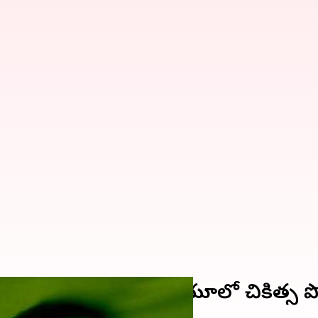
డిపోయిన ముందుచక్రం, ఐసియూలో చికిత్