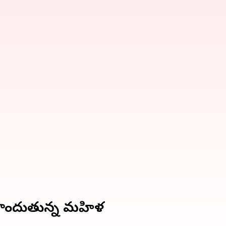
స పొందుతున్న మహిళ