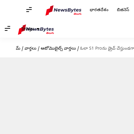
భారతదేశం
బిజినెస్
Telugu
హోమ్
/
వార్తలు
/
ఆటోమొబైల్స్ వార్తలు
/
ఓలా S1 Proను డ్రైవ్ చేస్తుం