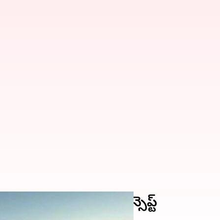
 Peugeot ఇన్సెప్షన్ కాన్సెప్ట్