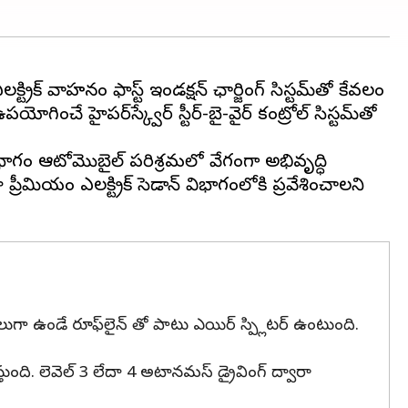
క్ట్రిక్ వాహనం ఫాస్ట్ ఇండక్షన్ ఛార్జింగ్ సిస్టమ్‌తో కేవలం
ించే హైపర్‌స్క్వేర్ స్టీర్-బై-వైర్ కంట్రోల్ సిస్టమ్‌తో
విభాగం ఆటోమొబైల్ పరిశ్రమలో వేగంగా అభివృద్ధి
 ప్రీమియం ఎలక్ట్రిక్ సెడాన్ విభాగంలోకి ప్రవేశించాలని
, వాలుగా ఉండే రూఫ్‌లైన్ తో పాటు ఎయిర్ స్ప్లిటర్‌ ఉంటుంది.
్తుంది. లెవెల్ 3 లేదా 4 అటానమస్ డ్రైవింగ్ ద్వారా