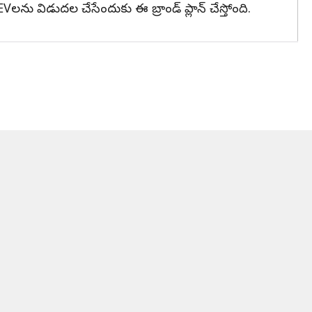
 EVలను విడుదల చేసేందుకు ఈ బ్రాండ్ ప్లాన్ చేస్తోంది.