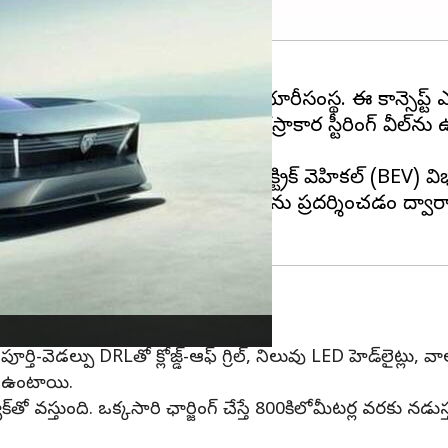
్ వాహనాన్ని ప్రదర్శించింది దాని తయారీసంస్థ. ఈ కాన్సెప్ట్ ఎల
ేమ్స్ లో ఉన్నట్టు దీర్ఘచతురస్రాకార స్టీరింగ్ వీల్‌ను ఉపయోగ
ు వైపు మళ్లించడంతో, బ్యాటరీ ఎలక్ట్రిక్ వెహికల్ (BEV) 
ఇప్పుడు ఇన్‌సెప్షన్ కాన్సెప్ట్ కారును ప్రదర్శించడం ద్వారా
సెప్ట్
 పూర్తి-వెడల్పు DRLతో క్లోజ్డ్-ఆఫ్ గ్రిల్, నిలువు LED హెడ్‌లైట్లు
ో ఉంటాయి.
తో వస్తుంది. ఒక్కసారి ఛార్జింగ్ చేస్తే 800కిలోమీటర్ల వరకు నడుస