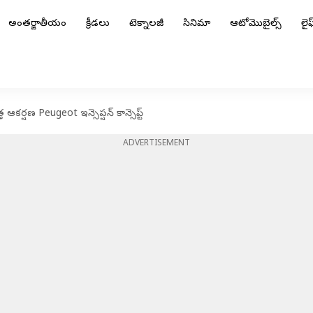
అంతర్జాతీయం
క్రీడలు
టెక్నాలజీ
సినిమా
ఆటోమొబైల్స్
లైఫ్
 ఆకర్షణ Peugeot ఇన్సెప్షన్ కాన్సెప్ట్
ADVERTISEMENT