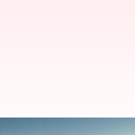
లాస్ వెగాస్ CES 2023లో సరికొత్త ఆకర్షణ