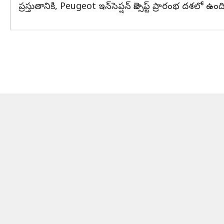
ప్రస్తుతానికి, Peugeot ఇన్‌సెప్షన్ కాన్సెప్ట్ ప్రారంభ దశల