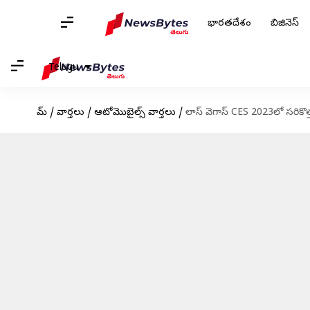
భారతదేశం
బిజినెస్
Telugu
హోమ్
/
వార్తలు
/
ఆటోమొబైల్స్ వార్తలు
/
లాస్ వెగాస్ CES 2023లో సరికొత్త