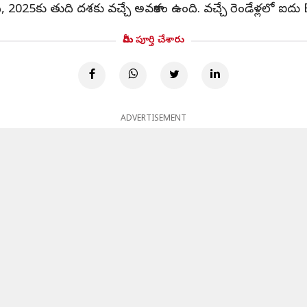
ో ఉంది, 2025కు తుది దశకు వచ్చే అవకాశం ఉంది. వచ్చే రెండేళ్లలో ఐదు
మీరు పూర్తి చేశారు
ADVERTISEMENT