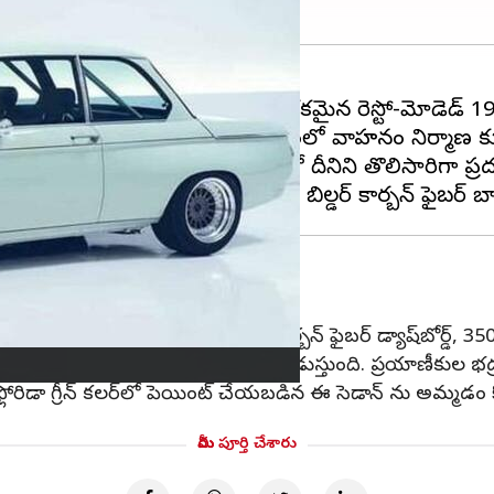
 చెక్కిన కార్బన్ ఫైబర్ బాడీ ప్యానెల్‌లతో ఒక రకమైన రెస్టో-మోడెడ్
 816kgలకు తగ్గించింది. అదే సమయంలో వాహనం నిర్మాణ 
డల్, 1966 జెనీవా మోటార్ షోలో దీనిని తొలిసారిగా ప్రదర
కారు లోపల KMS కెన్ డిస్‌ప్లేతో కార్బన్ ఫైబర్ డ్యాష్‌బోర్డ్, 350mm
.3-లీటర్, ఇన్‌లైన్-ఫోర్ ఇంజన్ తో నడుస్తుంది. ప్రయాణీకుల భద్రత
రిడా గ్రీన్ కలర్‌లో పెయింట్ చేయబడిన ఈ సెడాన్ ను అమ్మడం 
మీరు పూర్తి చేశారు