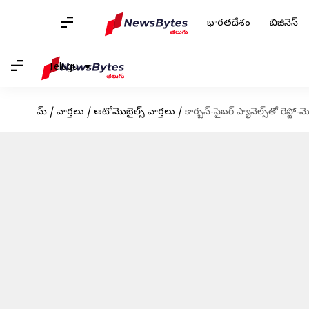
భారతదేశం
బిజినెస్
Telugu
హోమ్
/
వార్తలు
/
ఆటోమొబైల్స్ వార్తలు
/
కార్బన్-ఫైబర్ ప్యానెల్స్‌తో రెస్