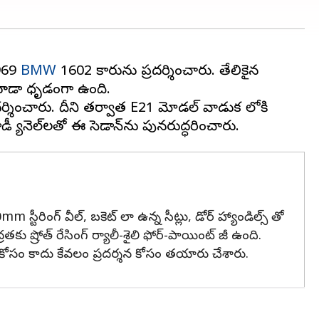
 1969
BMW
1602 కారును ప్రదర్శించారు. తేలికైన
కూడా ధృడంగా ఉంది.
్శించారు. దీని తర్వాత E21 మోడల్‌ వాడుక లోకి
 స్టీరింగ్ వీల్, బకెట్ లా ఉన్న సీట్లు, డోర్ హ్యాండిల్స్ తో
కు ష్రోత్ రేసింగ్ ర్యాలీ-శైలి ఫోర్-పాయింట్ జీ ఉంది.
కోసం కాదు కేవలం ప్రదర్శన కోసం తయారు చేశారు.