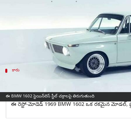
వ్రాసిన వారు
Jan 23, 2023
12:59 pm
Nishkala Sathivada
ఈ వార్తాకథనం ఏంటి
పాల్ లెఫెవ్రే అనే ఫ్రెంచ్ సర్ఫ్‌బోర్డ్ షేపర్, బిల్డర్ చేతితో
పదార్ధాల ఉపయోగం క్లాసిక్ సెడాన్ మొత్తం బరువును
BMW 1602 జర్మన్ మార్క్ ద్వారా 2
సిరీస్
లో మొదటి మో
కారు
ఈ కారు కేవలం ప్రదర్శన కోసం మాత్రమే
అప్డేట్ చేసిన ఈ 1969 BMW 1602 ఒక బాక్సీ డిజైన్‌ తో ఉంది. ఈ 
పాటు రియర్-వ్యూ మిర్రర్ వంటి ప్రత్యేకతలు ఉన్నాయి. కారు 2
ఈ BMW 1602 స్టెయిన్‌లెస్ స్టీల్ చక్రాలపై తిరుగుతుంది
ఈ రెస్టో-మోడెడ్ 1969 BMW 1602 ఒక రకమైన మోడల్, ఫ్లో