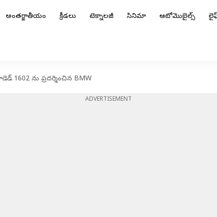
అంతర్జాతీయం
క్రీడలు
టెక్నాలజీ
సినిమా
ఆటోమొబైల్స్
లైఫ్
టో-మోడెడ్ 1602 ను ప్రదర్శించిన BMW
ADVERTISEMENT