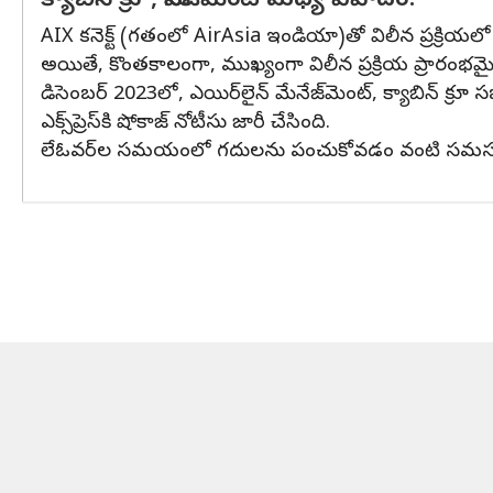
క్యాబిన్ క్రూ, మేనేజ్‌మెంట్ మధ్య వివాదం!
AIX కనెక్ట్ (గతంలో AirAsia ఇండియా)తో విలీన ప్రక్రియల
అయితే, కొంతకాలంగా, ముఖ్యంగా విలీన ప్రక్రియ ప్రారంభమైన
డిసెంబర్ 2023లో, ఎయిర్‌లైన్ మేనేజ్‌మెంట్, క్యాబిన్ క్
ఎక్స్‌ప్రెస్‌కి షోకాజ్ నోటీసు జారీ చేసింది.
లేఓవర్‌ల సమయంలో గదులను పంచుకోవడం వంటి సమస్యలతో 