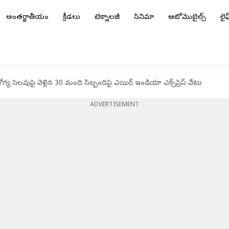
అంతర్జాతీయం
క్రీడలు
టెక్నాలజీ
సినిమా
ఆటోమొబైల్స్
లైఫ్
 సెలవుపై వెళ్లిన 30 మంది సిబ్బందిపై ఎయిర్ ఇండియా ఎక్స్‌ప్రెస్ వేటు
ADVERTISEMENT