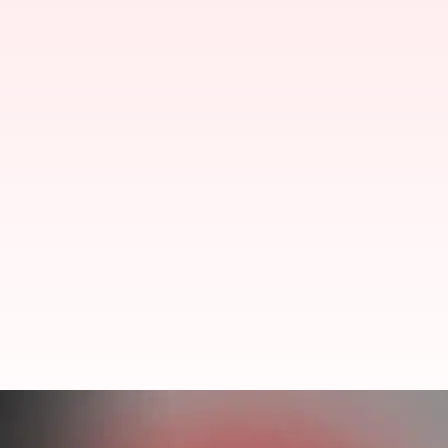
Air India Express: సామూహిక అనారోగ్య