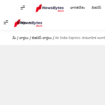
భారతదేశం
బిజినెస్
Telugu
హోమ్
/
వార్తలు
/
బిజినెస్ వార్తలు
/
Air India Express: సామూహిక అనారోగ్య