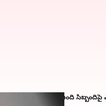
 సెలవుపై వెళ్లిన 30 మంది సిబ్బందిపై ఎ