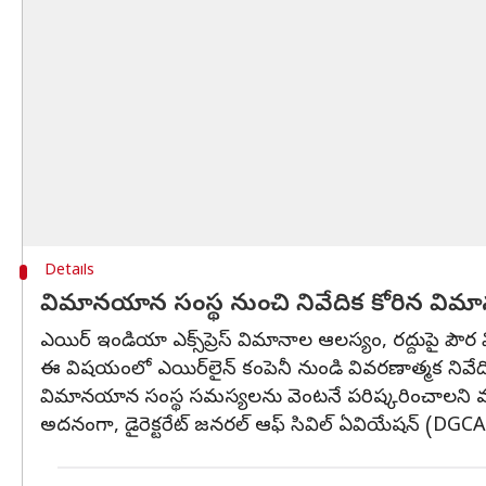
Details
విమానయాన సంస్థ నుంచి నివేదిక కోరిన విమ
ఎయిర్ ఇండియా ఎక్స్‌ప్రెస్ విమానాల ఆలస్యం, రద్దుపై పౌర
ఈ విషయంలో ఎయిర్‌లైన్ కంపెనీ నుండి వివరణాత్మక నివేది
విమానయాన సంస్థ సమస్యలను వెంటనే పరిష్కరించాలని మంత
అదనంగా, డైరెక్టరేట్ జనరల్ ఆఫ్ సివిల్ ఏవియేషన్ (DGCA)