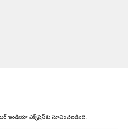
 ఇండియా ఎక్స్‌ప్రెస్‌కు సూచించబడింది.