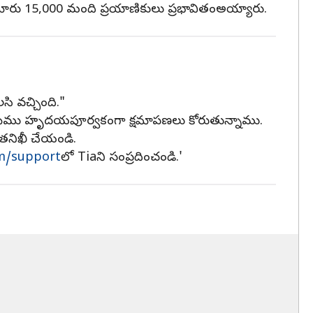
సుమారు 15,000 మంది ప్రయాణికులు ప్రభావితంఅయ్యారు.
సి వచ్చింది."
ికి మేము హృదయపూర్వకంగా క్షమాపణలు కోరుతున్నాము.
ి తనిఖీ చేయండి.
om/support
లో Tiaని సంప్రదించండి.'