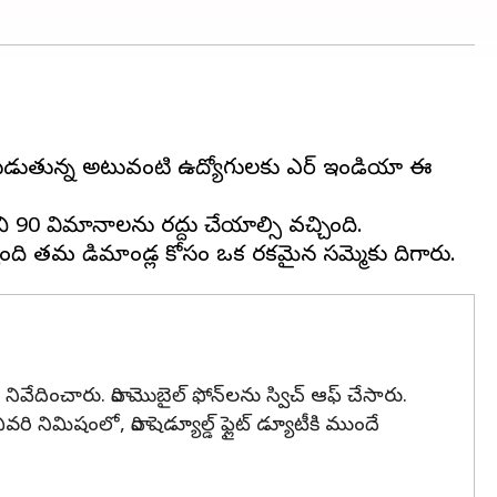
ుతున్న అటువంటి ఉద్యోగులకు ఎయిర్ ఇండియా ఈ
దాని 90 విమానాలను రద్దు చేయాల్సి వచ్చింది.
వేదించారు. వారి మొబైల్ ఫోన్‌లను స్విచ్ ఆఫ్ చేసారు.
నిమిషంలో, వారి షెడ్యూల్డ్ ఫ్లైట్ డ్యూటీకి ముందే