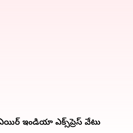
యిర్ ఇండియా ఎక్స్‌ప్రెస్ వేటు