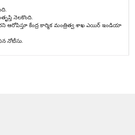
ది.
ృప్తి నెలకొంది.
ి ఆరోపిస్తూ కేంద్ర కార్మిక మంత్రిత్వ శాఖ ఎయిర్ ఇండియా
న నోటీసు.