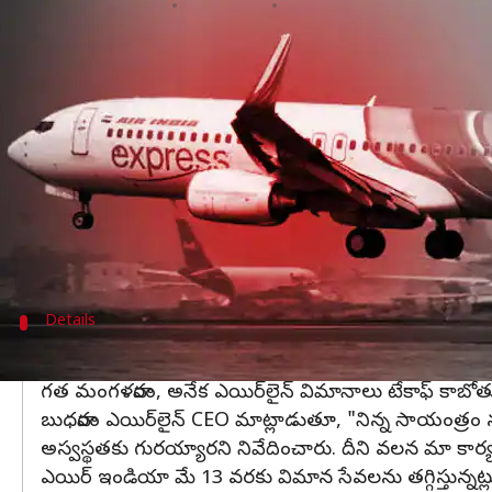
వ్రాసిన వారు
May 09, 2024
01:18 pm
Sirish Praharaju
ఈ వార్తాకథనం ఏంటి
ఎయిర్ ఇండియా
ఎక్స్‌ప్రెస్ 'సిక్ లీవ్'పై వెళ్లిన ఉద్యోగుల
ఇప్పటివరకు దాదాపు 30 మంది సీనియర్ ఉద్యోగులకు ఈ
ఆపరేషన్‌కు భంగం కలిగించడం, నియామకం నిబంధనలు
తొలగింపు నోటీసును ఇచ్చింది.
వాస్తవానికి, 100 మందికి పైగా సిబ్బంది అకస్మాత్తుగా అనా
Details
మే 13 వరకు విమాన సేవలను తగ్గిస్తున్నట్లు ఎ
గత మంగళవారం, అనేక ఎయిర్‌లైన్ విమానాలు టేకాఫ్ కాబోతున్నప
బుధవారం ఎయిర్‌లైన్ CEO మాట్లాడుతూ, "నిన్న సాయంత్రం నుండ
అస్వస్థతకు గురయ్యారని నివేదించారు. దీని వలన మా కార్
ఎయిర్ ఇండియా మే 13 వరకు విమాన సేవలను తగ్గిస్తున్నట్లు