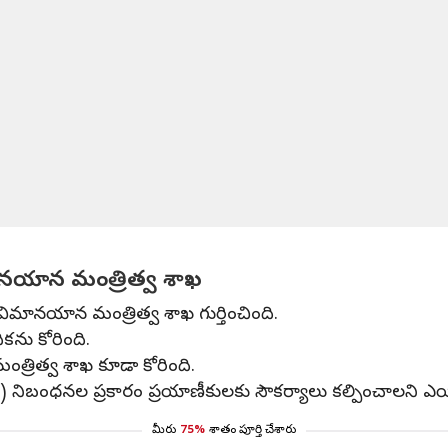
ానయాన మంత్రిత్వ శాఖ
 విమానయాన మంత్రిత్వ శాఖ గుర్తించింది.
కను కోరింది.
్రిత్వ శాఖ కూడా కోరింది.
 నిబంధనల ప్రకారం ప్రయాణీకులకు సౌకర్యాలు కల్పించాలని ఎయిర్
మీరు
75%
శాతం పూర్తి చేశారు