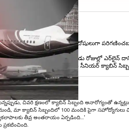
ను తొలగించడం ప్రారంభించింది.
 తొలగింపు లేఖలు అందాయి.
, షరతులను ఉల్లంఘించినందుకు దోషులుగా పరిగణించబడ
రోగ్య సెలవుపై వెళ్లడం వల్ల, గత రెండు రోజుల్లో ఎయిర్‌లైన్ 
యిర్ ఇండియా ప్రకటన
్పుడు, చివరి క్షణంలో క్యాబిన్ సిబ్బంది అనారోగ్యంతో ఉన్నట్లు ని
ి, మా క్యాబిన్ సిబ్బందిలో 100 మందికి పైగా సహోద్యోగులు చివరి 
యకలాపాలకు తీవ్ర అంతరాయం ఏర్పడింది...'
 ప్రకటించింది.