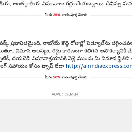
 దేశీయ, అంతర్జాతీయ విమానాలు రద్దు చేయబడ్డాయి. దీనివల్ల 
మీరు
25%
శాతం పూర్తి చేశారు
క్ ప్రభావితమైంది, రాబోయే కొద్ది రోజుల్లో షెడ్యూల్‌ను తగ్గించవల
 చెబుతూ.. విమాన ఆలస్యం, రద్దు కారణంగా కలిగిన అసౌకర్యాన
్పటికీ, దయచేసి విమానాశ్రయానికి వెళ్లే ముందు మీ విమాన స్థితిన
ంగ్ సహాయం కోసం వాట్సాప్ లేదా
http://airindiaexpress.c
మీరు
50%
శాతం పూర్తి చేశారు
ADVERTISEMENT