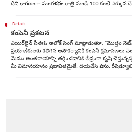
దీని కారణంగా మంగళవారం రాత్రి నుండి 100 కంటే ఎక్కువ
Details
కంపెనీ ప్రకటన
ఎయిర్‌లైన్ సీఈఓ అలోక్ సింగ్ మాట్లాడుతూ, "మొత్తం నెట్‌వర్
ప్రయాణికులకు కలిగిన అసౌకర్యానికి కంపెనీ క్షమాపణలు
మేము అంతరాయాన్ని తగ్గించడానికి తీవ్రంగా కృషి చేస్తున్నప
మీ విమానయానం ప్రభావితమైతే, దయచేసి వాపసు, రీషెడ్యూలి