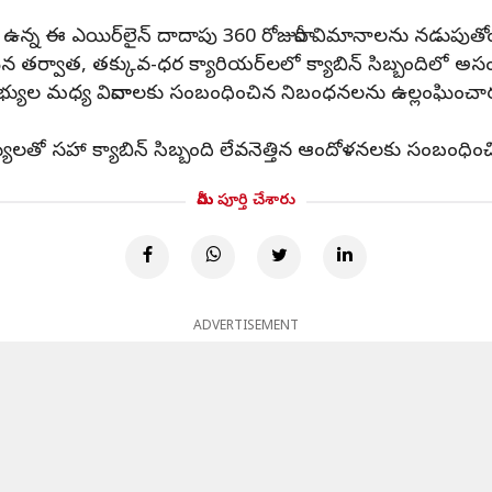
ో ఉన్న ఈ ఎయిర్‌లైన్ దాదాపు 360 రోజువారీ విమానాలను నడుపుతోం
 తర్వాత, తక్కువ-ధర క్యారియర్‌లలో క్యాబిన్ సిబ్బందిలో అసంత
రూ సభ్యుల మధ్య వివాదాలకు సంబంధించిన నిబంధనలను ఉల్లంఘించారన
సహా క్యాబిన్ సిబ్బంది లేవనెత్తిన ఆందోళనలకు సంబంధించి
మీరు పూర్తి చేశారు
ADVERTISEMENT