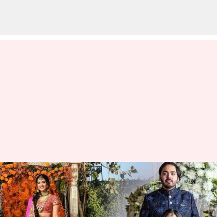
వైరల్ అవుతున్న అనంత్ అంబానీ,
రాధిక మర్చంట్ నిశ్చితార్ధం ఫోటోలు
వ్రాసిన వారు
Jan 20, 2023
10:24 am
Nishkala Sathivada