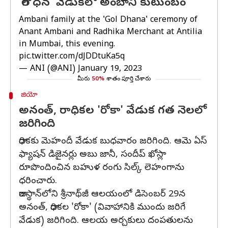
'గోల్ ధన' వేడుకలో అంబానీ కుటుంబం
Ambani family at the 'Gol Dhana' ceremony of
Anant Ambani and Radhika Merchant at Antilia
in Mumbai, this evening.
pic.twitter.com/dJDDtuKa5q
— ANI (@ANI)
January 19, 2023
మీరు
50%
శాతం పూర్తి చేశారు
జియో
అనంత్‌, రాధికల 'రోకా' వేడుక గత నెలలో
జరిగింది
రాధికకు మెహందీ వేడుక బుధవారం జరిగింది. ఆమె ఏస్
ఫ్యాషన్ డిజైనర్లు అబు జానీ, సందీప్ ఖోస్లా
రూపొందించిన బహుళ రంగు సిల్క్ లెహంగాను
ధరించారు.
రాజస్థాన్‌లోని శ్రీనాథ్‌జీ ఆలయంలో డిసెంబర్ 29న
అనంత్, రాధికల 'రోకా' (వివాహానికి ముందు జరిగే
వేడుక) జరిగింది. ఆలయ అర్చకులు దంపతులను