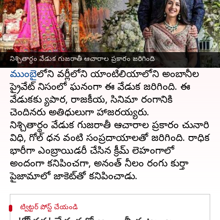
ఈ వార్తాకథనం ఏంటి
వ్యాపార దిగ్గజం
ముఖేష్ అంబానీ
, నీతా అంబానీ
దంపతుల చిన్న కుమారుడు అనంత్ అంబానీకి రాధికా
నిశ్చితార్థం వేడుక గుజరాతీ ఆచారాల ప్రకారం జరిగింది
మర్చంట్‌తో గురువారం నిశ్చితార్థం జరిగింది.
ముంబై
లోని వర్లీలోని యాంటిలియాలోని అంబానీల
ప్రైవేట్ నివాసంలో ఘనంగా ఈ వేడుక జరిగింది. ఈ
వేడుకకు వ్యాపార, రాజకీయ, సినిమా రంగానికి
చెందినవారు అతిధులుగా హాజరయ్యరు.
నిశ్చితార్థం వేడుక గుజరాతీ ఆచారాల ప్రకారం చునారి
విధి, గోల్ ధన వంటి సంప్రదాయాలతో జరిగింది. రాధిక
భారీగా ఎంబ్రాయిడరీ చేసిన క్రీమ్ లెహంగాలో
అందంగా కనిపించగా, అనంత్ నీలం రంగు కుర్తా
ట్విట్టర్ పోస్ట్ చేయండి