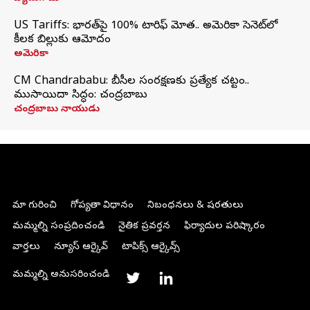
US Tariffs: భారత్‌పై 100% టారిఫ్‌ మోత.. అమెరికా సెనెట్‌లో
కీలక బిల్లుకు ఆమోదం
అమెరికా
CM Chandrababu: బీసీల సంరక్షణకు ప్రత్యేక చట్టం..
ముసాయిదా సిద్ధం: చంద్రబాబు
చంద్రబాబు నాయుడు
మా గురించి
గోప్యతా విధానం
నిబంధనలు & షరతులు
మమ్మల్ని సంప్రదించండి
నైతిక ప్రవర్తన
ఫిర్యాదుల పరిష్కారం
వార్తలు
న్యూస్ ఆర్కైవ్
టాపిక్స్ ఆర్కైవ్స్
మమ్మల్ని అనుసరించండి