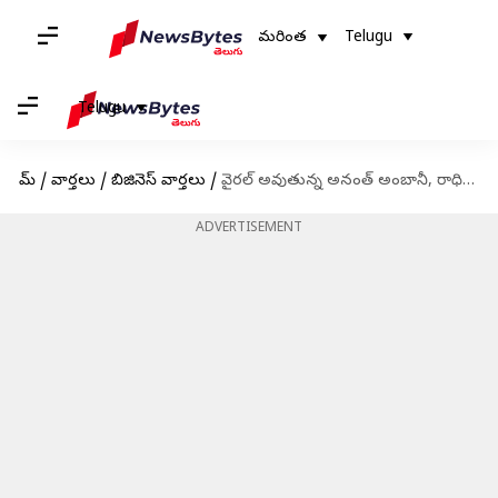
మరింత
Telugu
Telugu
హోమ్
/
వార్తలు
/
బిజినెస్ వార్తలు
/
వైరల్ అవుతున్న అనంత్ అంబానీ, రాధిక మర్చంట్ నిశ్చితార్ధం ఫోటోలు
ADVERTISEMENT