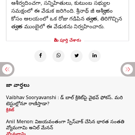
ఆశీర్వదించగా, సన్నిహితులు, కుటుంబ సభ్యుల
సమక్షంలో ఈ వేడుక జరిగింది. శ్రీనాథ్ జీ ఆశీర్వాదం
కోసం ఆలయంలో ఒక రోజు గడిపిన తర్వాత, తిరిగొచ్చిన
తర్వాత ముంబైలో ఈ వేడుకను నిర్వహించారు.
మీరు పూర్తి చేశారు
తాజా వార్తలు
Vaibhav Sooryavanshi : రెడ్ బాల్ క్రికెట్‌పై వైభవ్ ఫోకస్.. మరి
టెస్టుల్లోనూ రాణిస్తాడా?
క్రికెట్
Anil Menon: విజయవంతంగా స్పేస్‌వాక్‌ చేసిన భారత సంతతి
వ్యోమగామి అనిల్‌ మేనన్
వ్యోమగామి