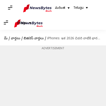
మరింత
Telugu
Telugu
హోమ్
/
వార్తలు
/
బిజినెస్ వార్తలు
/
iPhones: ఇక 2026 చివరి నాటికి భారతదేశంలోనే ఐఫోన్‌ల తయారీ..
ADVERTISEMENT