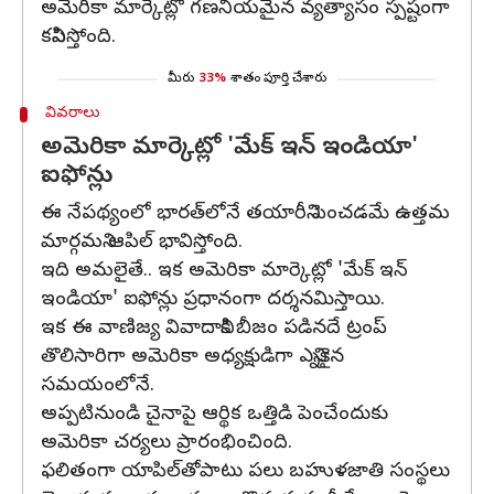
అమెరికా మార్కెట్లో గణనీయమైన వ్యత్యాసం స్పష్టంగా
కనిపిస్తోంది.
మీరు
33%
శాతం పూర్తి చేశారు
వివరాలు
అమెరికా మార్కెట్లో 'మేక్ ఇన్ ఇండియా'
ఐఫోన్లు
ఈ నేపథ్యంలో భారత్‌లోనే తయారీని పెంచడమే ఉత్తమ
మార్గమని ఆపిల్ భావిస్తోంది.
ఇది అమలైతే.. ఇక అమెరికా మార్కెట్లో 'మేక్ ఇన్
ఇండియా' ఐఫోన్లు ప్రధానంగా దర్శనమిస్తాయి.
ఇక ఈ వాణిజ్య వివాదానికి బీజం పడినదే ట్రంప్‌
తొలిసారిగా అమెరికా అధ్యక్షుడిగా ఎన్నికైన
సమయంలోనే.
అప్పటినుండి చైనాపై ఆర్థిక ఒత్తిడి పెంచేందుకు
అమెరికా చర్యలు ప్రారంభించింది.
ఫలితంగా యాపిల్‌తోపాటు పలు బహుళజాతి సంస్థలు