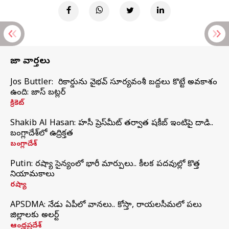
తాజా వార్తలు
Jos Buttler: నా రికార్డును వైభవ్ సూర్యవంశీ బద్దలు కొట్టే అవకాశం
ఉంది: జాస్ బట్లర్
క్రికెట్
Shakib Al Hasan: హసీనా ప్రెస్‌మీట్‌ తర్వాత షకీబ్‌ ఇంటిపై దాడి..
బంగ్లాదేశ్‌లో ఉద్రిక్తత
బంగ్లాదేశ్
Putin: రష్యా సైన్యంలో భారీ మార్పులు.. కీలక పదవుల్లో కొత్త
నియామకాలు
రష్యా
APSDMA: నేడు ఏపీలో వానలు.. కోస్తా, రాయలసీమలో పలు
జిల్లాలకు అలర్ట్
ఆంధ్రప్రదేశ్