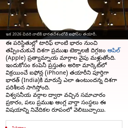
ఈ వార్తాకథనం ఏంటి
అమెరికా
-
చైనా
దేశాల మధ్య పరస్పర సుంకాల విధానాలు
తీవ్ర రూపం దాల్చడంతో వాణిజ్య యుద్ధానికి దారి
ఇక 2026 చివరి నాటికి భారతదేశంలోనే ఐఫోన్‌ల తయారీ..
తెరిచాయి.
ఈ పరిస్థితుల్లో టారిఫ్‌ లాంటి భారం నుంచి
తప్పించుకునే దిశగా ప్రముఖ టెక్నాలజీ దిగ్గజం
ఆపిల్
(Apple) ప్రత్యామ్నాయ మార్గాల వైపు మళ్లుతోంది.
ఇందుకోసం కంపెనీ ప్రస్తుతం అమెరికా మార్కెట్‌లో
విక్రయించే ఐఫోన్ల (iPhone) తయారీని పూర్తిగా
భారత్‌ (India)కి మారుస్తే ఎలా ఉంటుందన్న దిశగా
పరిశీలన సాగిస్తోంది.
విశ్వసనీయ వర్గాల ద్వారా వచ్చిన సమాచారం
ప్రకారం, పలు ప్రముఖ ఆంగ్ల వార్తా సంస్థలు ఈ