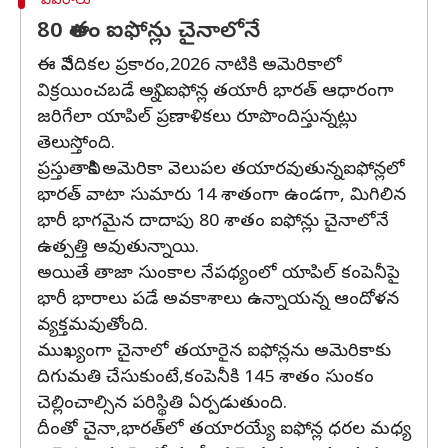
వివరాలు
80 శాతం ఐఫోన్లు చైనాలోనే
ఈ నివేదికల ప్రకారం,2026 నాటికి అమెరికాలో
విక్రయించబడే అన్ని ఐఫోన్ల తయారీ భారత్‌ ఆధారంగా
జరిగేలా యాపిల్‌ ప్రణాళికలు రూపొందిస్తున్నట్లు
తెలుస్తోంది.
ప్రస్తుతానికి అమెరికా వెలుపల తయారవుతున్నఐఫోన్లలో
భారత్‌ వాటా సుమారు 14 శాతంగా ఉండగా, మిగిలిన
భారీ భాగమైన దాదాపు 80 శాతం ఐఫోన్లు చైనాలోనే
ఉత్పత్తి అవుతున్నాయి.
అయితే తాజా సుంకాల నేపథ్యంలో యాపిల్‌ కంపెనీపై
భారీ భారాలు పడే అవకాశాలు ఉన్నాయన్న ఆందోళన
వ్యక్తమవుతోంది.
ముఖ్యంగా చైనాలో తయారైన ఐఫోన్లను అమెరికాకు
దిగుమతి చేసుకుంటే,కంపెనీకి 145 శాతం సుంకం
చెల్లించాల్సిన పరిస్థితి ఏర్పడుతుంది.
దీంతో చైనా,భారత్‌లో తయారయ్యే ఐఫోన్ల ధరల మధ్య