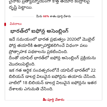
చైనాకు ప్రత్యామ్నాయంగా కొత్త తయారీ కేంద్రాలపై
దృష్టి పెట్టాయి.
మీరు
66%
శాతం పూర్తి చేశారు
వివరాలు
భారత్‌లో ఐఫోన్ల అసెంబ్లింగ్‌
ఇదే సమయంలో భారత ప్రభుత్వం 2020లో మొబైల్‌
ఫోన్ల తయారీకి ఉత్సాహాన్ని కలిగించే విధంగా పలు
ప్రోత్సాహక పథకాలను ప్రకటించింది.
దీంతో యాపిల్‌ భారత్‌లో ఐఫోన్ల అసెంబ్లింగ్‌ ప్రక్రియను
మొదలుపెట్టింది.
ఇక గత ఆర్థిక సంవత్సరంలోనే యాపిల్‌ భారత్‌లో 22
బిలియన్‌ డాలర్ల విలువైన ఐఫోన్లను తయారు చేసింది.
వాటిలో 18 బిలియన్‌ డాలర్ల విలువైన ఐఫోన్లను ఇతర
దేశాలకు ఎగుమతి చేసింది.
మీరు పూర్తి చేశారు