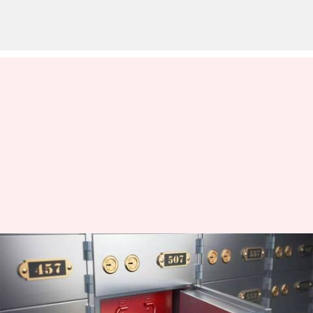
Bank locker rules: మీరు ఈ
వస్తువులను బ్యాంక్ లాకర్‌లో
ఉంచలేరు.. అసలు ఎలాంటి