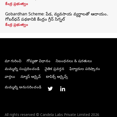
కేంద్ర ప్రభుత్వం
Gobardhan Scheme: పేడ, వ్యవసాయ వ్యర్థాలతో ఆదాయం..
గోబర్‌ధన్ పథకానికి కేంద్రం గ్రీన్ సిగ్నల్
కేంద్ర ప్రభుత్వం
మా గురించి
గోప్యతా విధానం
నిబంధనలు & షరతులు
మమ్మల్ని సంప్రదించండి
నైతిక ప్రవర్తన
ఫిర్యాదుల పరిష్కారం
వార్తలు
న్యూస్ ఆర్కైవ్
టాపిక్స్ ఆర్కైవ్స్
మమ్మల్ని అనుసరించండి
All rights reserved © Candela Labs Private Limited 2026