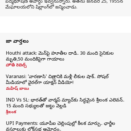
పద్మభూషణ్ అవార్డు ఇవ్వనున్నారు. అతను జనవరి 25, 1955న
మేఘాలయలోని షిల్లాంగ్‌లో జన్మించాడు.
తాజా వార్తలు
Houthi attack: యెమెన్‌పై హూతీల దాడి.. 30 మంది సైనికుల
మృతి,50 మందికిపైగా గాయాలు
హౌతీ రెబెల్స్
Varanasi: 'వారణాసి' చిత్రానికి మళ్లీ లీకుల షాక్.. సోషల్
మీడియాలో వైరల్‌గా యాక్షన్ వీడియో!
మహేష్ బాబు
IND Vs SL: భారత్‌తో వార్మప్‌ మ్యాచ్‌కు సిద్ధమైన శ్రీలంక ఎలెవన్..
15 మంది సభ్యులతో జట్టు వెల్లడి
శ్రీలంక
UPI Payments: యూపీఐ చెల్లింపుల్లో కీలక మార్పు.. ఛార్జీల
వసూలుకు లోక్‌సభ ఆమోదం..