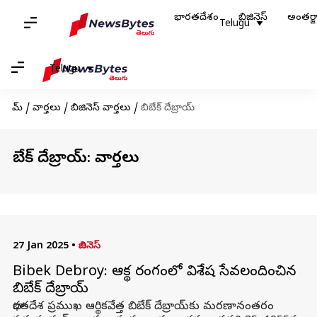
భారతదేశం
బిజినెస్
అంతర్
Telugu
Telugu
హోమ్
/
వార్తలు
/
బిజినెస్ వార్తలు
/
బిబేక్ దేబ్రాయ్‌
బిబేక్ దేబ్రాయ్‌: వార్తలు
27 Jan 2025
•
బిజినెస్
Bibek Debroy: ఆర్థిక రంగంలో విశేష సేవలందించిన
బిబేక్ దేబ్రాయ్‌
భారతదేశ ప్రముఖ ఆర్థికవేత్త బిబేక్ దేబ్రాయ్‌కు మరణానంతరం