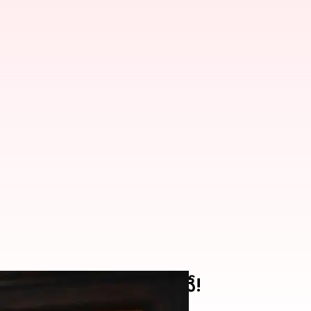
ిర్ణయం.. తదుపరి భేటీలోనే!