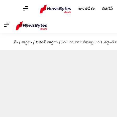
భారతదేశం
బిజినెస్
Telugu
హోమ్
/
వార్తలు
/
బిజినెస్ వార్తలు
/
GST council: బీమాపై GST తగ్గించే న