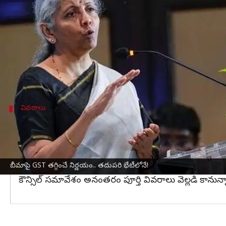
వ్రాసిన వారు
Sep 09, 2024
07:22 pm
Sirish Praharaju
ఈ వార్తాకథనం ఏంటి
జీవిత, ఆరోగ్య బీమా పై జీఎస్టీ తగ్గింపు పై నిర్ణయం
జీఎస్టీ కౌన్స
ప్రస్తుతం ఉన్న 18 శాతం జీఎస్టీని తగ్గించేందుకు కౌన్సి
కేంద్ర ఆర్థిక మంత్రి
నిర్మలా సీతారామన్
వివరాలు
ఆధ్యాత్మిక ప్రదేశాల్లో హెలికాప్టర్‌ సేవలపై జీఎస్టీ తగ
జీవిత, ఆరోగ్య, రీ ఇన్సూరెన్స్‌ ప్రీమియంలపై జీఎస్టీ తగ్గింపు
ఏకాభిప్రాయం ఏర్పడినప్పటికీ, తదుపరి సమావేశంలో దీనిప
బీమాపై GST తగ్గించే నిర్ణయం.. తదుపరి భేటీలోనే!
అదేవిధంగా, ఆధ్యాత్మిక ప్రదేశాల్లో హెలికాప్టర్‌ సేవలపై జీఎస
కౌన్సిల్‌ సమావేశం అనంతరం పూర్తి వివరాలు వెల్లడి కానున్