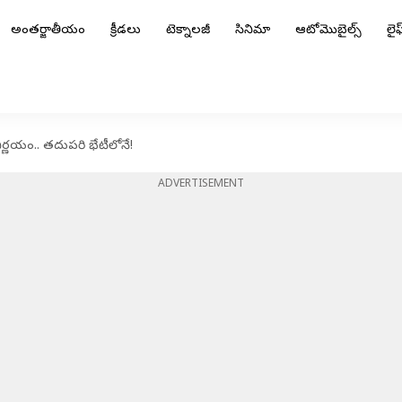
అంతర్జాతీయం
క్రీడలు
టెక్నాలజీ
సినిమా
ఆటోమొబైల్స్
లైఫ్
ిర్ణయం.. తదుపరి భేటీలోనే!
ADVERTISEMENT