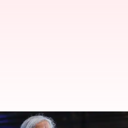
GST council: బీమాపై GST తగ్గించే న