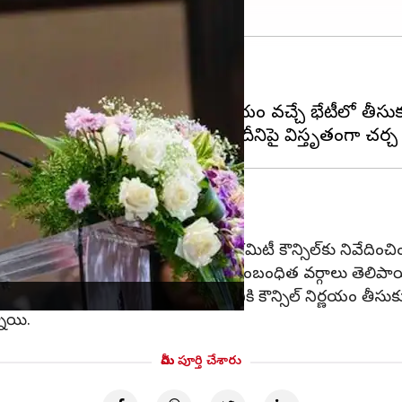
ిల్‌
లో వాయిదా పడింది.
ల్‌లో ఏకాభిప్రాయం ఏర్పడినప్పటికీ, నిర్ణయం వచ్చే భేటీలో త
్గింపు
కు సంబంధించిన లాభనష్టాలను ఫిట్‌మెంట్‌ కమిటీ కౌన్సిల్‌కు నివేదించి
ై నిర్ణయం తీసుకునే అవకాశం ఉందని సంబంధిత వర్గాలు తెలిపా
్టీని 18 శాతం నుండి 5 శాతానికి తగ్గించడానికి కౌన్సిల్‌ నిర్ణయం 
నాయి.
మీరు పూర్తి చేశారు