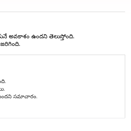
ీసుకునే అవకాశం ఉందని తెలుస్తోంది.
ంది.
యి.
తీసుకుందని సమాచారం.