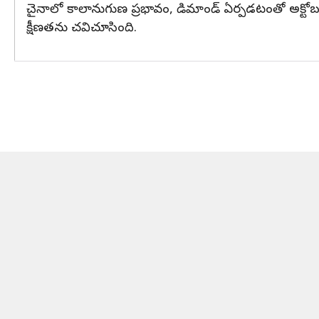
చైనాలో కాలానుగుణ ప్రభావం, డిమాండ్ ఏర్పడటంతో అక్టోబర్‌లో
క్షీణతను చవిచూసింది.