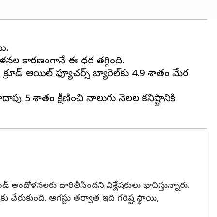
ి.
ోళనల కారణంగానే ఈ ధర తగ్గింది.
(WTI) క్రూడ్ ఆయిల్ ఫ్యూచర్స్ బ్యారెల్‌కు 4.9 శాతం మేర
 5 శాతం క్షీణించి నాలుగు నెలల కనిష్టానికి
దోళనలకు దారితీసిందని విశ్లేషకులు భావిస్తున్నారు.
చేరుకుంది. ఆగస్టు తర్వాత ఇది గరిష్ట స్థాయి,