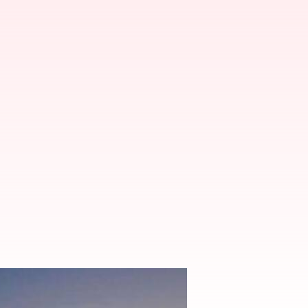
చమురు..4 నెలల కనిష్టం