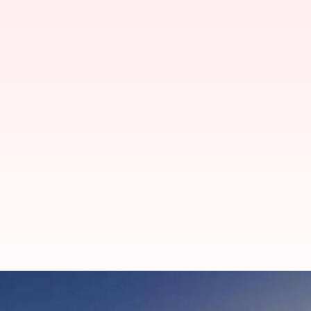
Crude Oil : 5 శాతానికి తగ్గిన ముడి 