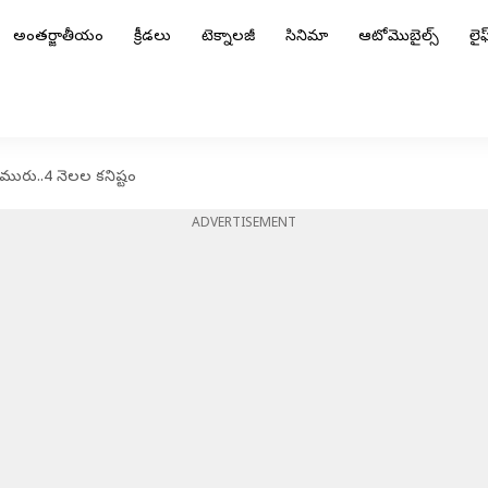
అంతర్జాతీయం
క్రీడలు
టెక్నాలజీ
సినిమా
ఆటోమొబైల్స్
లైఫ్
చమురు..4 నెలల కనిష్టం
ADVERTISEMENT