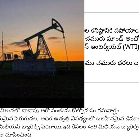
మేరకు నవంబర్ 16న నాలుగు నెలల కనిష్టానికి పడిపోయాయ
ెజరీ దిగుబడిలో పుంజుకోవడం, ప్రపంచ చమురు డిమాండ్ ఆంద
గ్గి 77.42 డాలర్లకి చేరుకుంది. వెస్ట్ టెక్సాస్ ఇంటర్మీడియట్ 
దాపు ఆరో వంతును కోల్పోయాయి. ముడి చమురు ధరలు దాదాపు
3.59 మి.బ్యారెల్స్ పెరిగాయి
 విలువలో దాదాపు ఆరో వంతును కోల్పోవడం గమనార్హం.
న పెరుగుదల, అధిక ఉత్పత్తి నేపథ్యంలో బలహీనమైన డిమాండ్ ఆం
్ బ్యారెల్స్ పెరిగాయి.ఇది కేవలం 439 మిలియన్ బ్యారెల్స్‌కు 
ల చూపించింది.