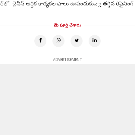
, చైనీస్ ఆర్థిక కార్యకలాపాలు ఊపందుకున్నా తగ్గిన రిఫైనింగ్ మ
మీరు పూర్తి చేశారు
ADVERTISEMENT