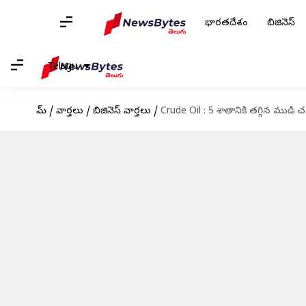
భారతదేశం
బిజినెస్
Telugu
హోమ్
/
వార్తలు
/
బిజినెస్ వార్తలు
/
Crude Oil : 5 శాతానికి తగ్గిన ముడి 