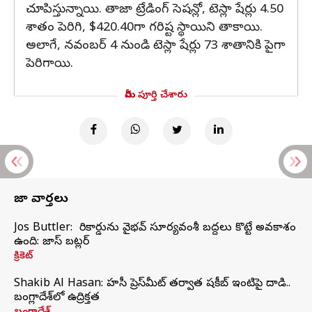
చూపిస్తున్నాయి. తాజా ట్రేడింగ్ సెషన్లో, టెస్లా షేర్లు 4.50
శాతం పెరిగి, $420.40గా గరిష్ట స్థాయిని తాకాయి.
అలాగే, నవంబర్ 4 నుండి టెస్లా షేర్లు 73 శాతానికి పైగా
పెరిగాయి.
మీరు పూర్తి చేశారు
తాజా వార్తలు
Jos Buttler: నా రికార్డును వైభవ్ సూర్యవంశీ బద్దలు కొట్టే అవకాశం
ఉంది: జాస్ బట్లర్
క్రికెట్
Shakib Al Hasan: హసీనా ప్రెస్‌మీట్‌ తర్వాత షకీబ్‌ ఇంటిపై దాడి..
బంగ్లాదేశ్‌లో ఉద్రిక్తత