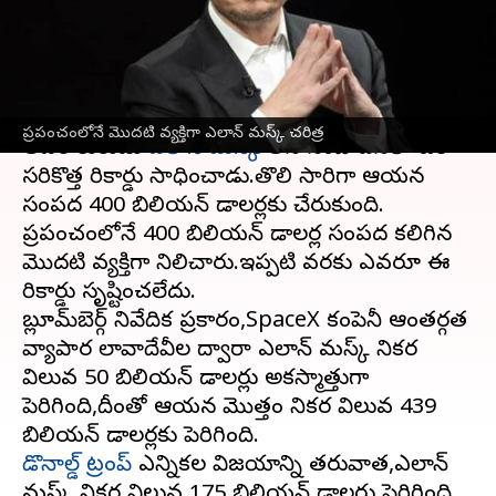
సంపన్నుడిగా రికార్డ్
వ్రాసిన వారు
Dec 12, 2024
10:55 am
Sirish Praharaju
ఈ వార్తాకథనం ఏంటి
ప్రపంచంలోనే మొదటి వ్యక్తిగా ఎలాన్ మస్క్ చరిత్ర
అపర కుబేరుడు
ఎలాన్ మస్క్
తన సంపాదనలో ఒక
సరికొత్త రికార్డు సాధించాడు.తొలి సారిగా ఆయన
సంపద 400 బిలియన్ డాలర్లకు చేరుకుంది.
ప్రపంచంలోనే 400 బిలియన్ డాలర్ల సంపద కలిగిన
మొదటి వ్యక్తిగా నిలిచారు.ఇప్పటి వరకు ఎవరూ ఈ
రికార్డు సృష్టించలేదు.
బ్లూమ్‌బెర్గ్ నివేదిక ప్రకారం,SpaceX కంపెనీ ఆంతర్గత
వ్యాపార లావాదేవీల ద్వారా ఎలాన్ మస్క్ నికర
విలువ 50 బిలియన్ డాలర్లు అకస్మాత్తుగా
పెరిగింది,దీంతో ఆయన మొత్తం నికర విలువ 439
డొనాల్డ్ ట్రంప్
ఎన్నికల విజయాన్ని తరువాత,ఎలాన్
మస్క్ నికర విలువ 175 బిలియన్ డాలర్లు పెరిగింది.