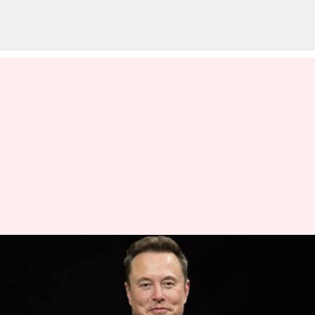
Elon Musk: ప్రపంచంలోనే మొదటి
వ్యక్తిగా ఎలాన్ మస్క్ చరిత్ర.. 400
బిలియన్ డాలర్ల సంపదతో అత్యంత