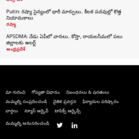
బంగ్లాదేశ్
Putin: రష్యా సైన్యంలో భారీ మార్పులు.. కీలక పదవుల్లో కొత్త
నియామకాలు
రష్యా
APSDMA: నేడు ఏపీలో వానలు.. కోస్తా, రాయలసీమలో పలు
జిల్లాలకు అలర్ట్
ఆంధ్రప్రదేశ్
మా గురించి
గోప్యతా విధానం
నిబంధనలు & షరతులు
మమ్మల్ని సంప్రదించండి
నైతిక ప్రవర్తన
ఫిర్యాదుల పరిష్కారం
వార్తలు
న్యూస్ ఆర్కైవ్
టాపిక్స్ ఆర్కైవ్స్
మమ్మల్ని అనుసరించండి