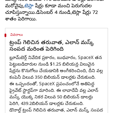
మరోవైపు,
టెస్లా
షేర్లు కూడా మంచి పెరుగుదల
చూపిస్తున్నాయి.డిసెంబర్ 4 నుండి,టెస్లా షేర్లు 72
వివరాలు
ట్రంప్ గెలిచిన తరువాత, ఎలాన్ మస్క్
సంపద మరింత పెరిగింది
బ్లూమ్‌బెర్గ్ నివేదిక ప్రకారం, బుధవారం, SpaceX తన
పెట్టుబడిదారుల నుండి $1.25 బిలియన్ల విలువైన
షేర్లను కొనుగోలు చేయడానికి అంగీకరించింది, దీని వల్ల
కంపెనీ విలువ 350 బిలియన్ డాలర్లకు చేరుకుంది.
ఈ ఒప్పందంతో, SpaceX ప్రపంచంలోనే అతిపెద్ద
ప్రైవేట్ స్టార్టప్‌గా మారింది. ఈ లావాదేవీ వల్ల ఎలాన్
మస్క్ యొక్క నికర విలువ 50 బిలియన్ డాలర్లు
పెరిగి, 439.2బిలియన్ డాలర్లకు చేరుకుంది.
డొనాల్డ్ ట్రంప్ గెలిచిన తరువాత, ఎలాన్ మస్క్ సంపద