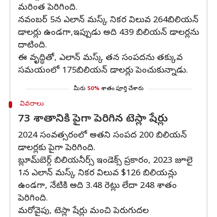
మరింత పెరిగింది.
నవంబర్ 5న ఎలాన్ మస్క్ నికర విలువ 264బిలియన్
డాలర్లు ఉండగా,ఇప్పుడు అది 439 బిలియన్ డాలర్లను
దాటింది.
ఈ వృద్ధితో, ఎలాన్ మస్క్ తన సంపదను తక్కువ
సమయంలో 175బిలియన్ డాలర్లు పెంచుకున్నాడు.
మీరు
50%
శాతం పూర్తి చేశారు
వివరాలు
73 శాతానికి పైగా పెరిగిన టెస్లా షేర్లు
2024 సంవత్సరంలో అతని సంపద 200 బిలియన్
డాలర్లకు పైగా పెరిగింది.
బ్లూమ్‌బెర్గ్ బిలియనీర్స్ ఇండెక్స్ ప్రకారం, 2023 జూలై
1న ఎలాన్ మస్క్ నికర విలువ $126 బిలియన్లు
ఉండగా, నేటికి అది 3.48 రెట్లు లేదా 248 శాతం
పెరిగింది.
మరోవైపు, టెస్లా షేర్లు మంచి పెరుగుదల