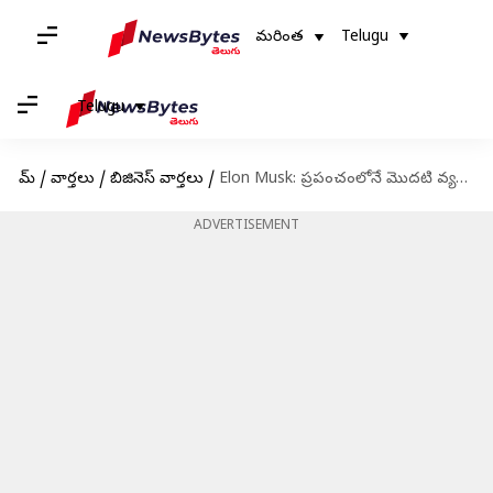
మరింత
Telugu
Telugu
హోమ్
/
వార్తలు
/
బిజినెస్ వార్తలు
/
Elon Musk: ప్రపంచంలోనే మొదటి వ్యక్తిగా ఎలాన్ మస్క్ చరిత్ర.. 400 బిలియన్ డాలర్ల సంపదతో అత్యంత సంపన్నుడిగా రికార్డ్
ADVERTISEMENT