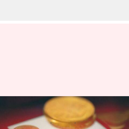
మరోసారి మెటాకు జరిమానా విధించిన
EU రెగ్యులేటర్
వ్రాసిన వారు
Jan 21, 2023
03:17 pm
Nishkala Sathivada