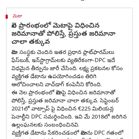
మెటా
నెల ప్రారంభంలో మెటాపై విధించిన
జరిమానాతో పోలిస్తే, ప్రస్తుత జరిమానా
చాలా తక్కువ
మెటా సంస్థకు చెందిన ఇతర ప్రధాన ప్లాట్‌ఫారమ్‌లు
ఫేస్‌బుక్, ఇన్‌స్టాగ్రామ్‌లకు వ్యతిరేకంగా-DPC ఇదే
విధమైన తీర్పును జారీ చేసింది. లక్ష్య ప్రకటనల కోసం
వ్యక్తిగత డేటాను ఉపయోగించడం తిరిగి
ఆలోచించాలని వాచ్‌డాగ్ కంపెనీని కోరింది.
ఈ నెల ప్రారంభంలో మెటాపై విధించిన జరిమానాతో
పోలిస్తే, ప్రస్తుత జరిమానా చాలా తక్కువ. సెప్టెంబర్
2021లో వాట్సాప్ పై విధించిన €225 మిలియన్ల
పెనాల్టీని DPC సమర్థించింది. ఇవి మే 2018లో జరిగిన
ఉల్లంఘనలకు సంబంధించినవి.
వ్యక్తిగత డేటాను సేకరించడంలో మెటాను DPC గతంలో