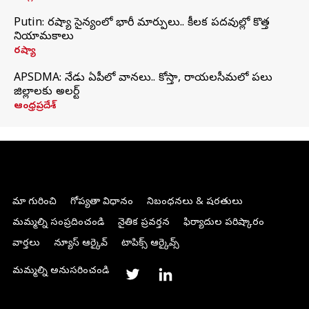
Putin: రష్యా సైన్యంలో భారీ మార్పులు.. కీలక పదవుల్లో కొత్త
నియామకాలు
రష్యా
APSDMA: నేడు ఏపీలో వానలు.. కోస్తా, రాయలసీమలో పలు
జిల్లాలకు అలర్ట్
ఆంధ్రప్రదేశ్
మా గురించి
గోప్యతా విధానం
నిబంధనలు & షరతులు
మమ్మల్ని సంప్రదించండి
నైతిక ప్రవర్తన
ఫిర్యాదుల పరిష్కారం
వార్తలు
న్యూస్ ఆర్కైవ్
టాపిక్స్ ఆర్కైవ్స్
మమ్మల్ని అనుసరించండి