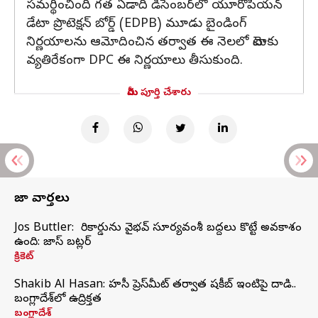
సమర్థించింది గత ఏడాది డిసెంబర్‌లో యూరోపియన్
డేటా ప్రొటెక్షన్ బోర్డ్ (EDPB) మూడు బైండింగ్
నిర్ణయాలను ఆమోదించిన తర్వాత ఈ నెలలో మెటాకు
వ్యతిరేకంగా DPC ఈ నిర్ణయాలు తీసుకుంది.
మీరు పూర్తి చేశారు
తాజా వార్తలు
Jos Buttler: నా రికార్డును వైభవ్ సూర్యవంశీ బద్దలు కొట్టే అవకాశం
ఉంది: జాస్ బట్లర్
క్రికెట్
Shakib Al Hasan: హసీనా ప్రెస్‌మీట్‌ తర్వాత షకీబ్‌ ఇంటిపై దాడి..
బంగ్లాదేశ్‌లో ఉద్రిక్తత
బంగ్లాదేశ్