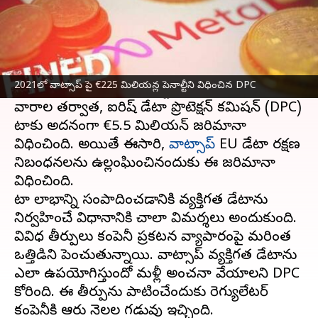
ఈ వార్తాకథనం ఏంటి
మెటా
పై జరిమానాల వర్షం కొనసాగుతూనే ఉంది.
యూరప్ ప్రైవసీ చట్టాలను ఉల్లంఘించినందుకు మెటాపై
2021లో వాట్సాప్ పై €225 మిలియన్ల పెనాల్టీని విధించిన DPC
భారీ €390 మిలియన్ పెనాల్టీని విధించిన రెండు
వారాల తర్వాత, ఐరిష్ డేటా ప్రొటెక్షన్ కమిషన్ (DPC)
మెటాకు అదనంగా €5.5 మిలియన్ జరిమానా
విధించింది. అయితే ఈసారి,
వాట్సాప్
EU డేటా రక్షణ
నిబంధనలను ఉల్లంఘించినందుకు ఈ జరిమానా
విధించింది.
మెటా లాభాన్ని సంపాదించడానికి వ్యక్తిగత డేటాను
నిర్వహించే విధానానికి చాలా విమర్శలు అందుకుంది.
వివిధ తీర్పులు కంపెనీ ప్రకటన వ్యాపారంపై మరింత
ఒత్తిడిని పెంచుతున్నాయి. వాట్సాప్ వ్యక్తిగత డేటాను
ఎలా ఉపయోగిస్తుందో మళ్లీ అంచనా వేయాలని DPC
కోరింది. ఈ తీర్పును పాటించేందుకు రెగ్యులేటర్