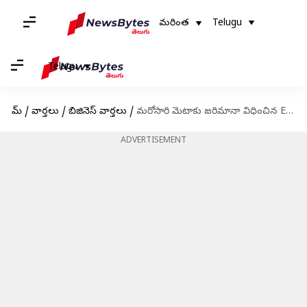
మరింత
Telugu
Telugu
హోమ్
/
వార్తలు
/
బిజినెస్ వార్తలు
/
మరోసారి మెటాకు జరిమానా విధించిన EU రెగ్యులేటర్
ADVERTISEMENT