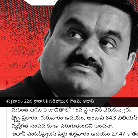
వ్రాసిన వారు
Feb 03, 2023
04:11 pm
Nishkala Sathivada
ఈ వార్తాకథనం ఏంటి
ప్రపంచంలోని ఫోర్బ్స్ ప్రపంచ రియల్-టైమ్ బిలియనీర్ల 
హిండెన్‌బర్గ్ రీసెర్చ్ అదానీ గ్రూప్‌పై చేసిన నివేదిక
శాతం అంటే 16.2 బిలియన్ డాలర్లు క్షీణించింది.
శుక్రవారం మధ్యాహ్నం 1.23 గంటలకు (IST) పారిశ్రామిక
అదానీ
ప్రపంచంలోనే అత్యంత సంపన్న భారతీయుడిగా త
ఫోర్బ్స్ రియల్ టైమ్ బిలియనీర్ లిస్ట్ 2023లో రిలయన్స్ ఇ
శుక్రవారం 22వ స్థానానికి పడిపోయిన గౌతమ్ అదానీ
మరింత దిగజారి జాబితాలో 15వ స్థానానికి చేరుకున్నారు.
ఫోర్బ్స్ ప్రకారం, గురువారం ఉదయం, అంబానీ 84.3 బిలియ
వ్యక్తిగత సంపద కూడా పెరుగుతుందని అంచనా.
అదానీ ఎంటర్‌ప్రైజెస్ షేర్లు శుక్రవారం ఉదయం 27.47 శాతం