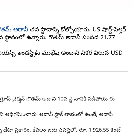
ౌతమ్ అదానీ
తన స్థానాన్ని కోల్పోయారు. US షార్ట్-సెల్లర్
ారం 22వ స్థానంలో ఉన్నారు. గౌతమ్ అదానీ సంపద 21.77
ిలయన్స్ ఇండస్ట్రీస్ ముఖేష్ అంబానీ నికర విలువ USD
 గ్రూప్ చైర్మన్ గౌతమ్ అదానీ 10వ స్థానానికి పడిపోయారు
ి అధిగమించారు. అదానీ స్టాక్‌ లాభంలో ఉంటే, అదానీ
న డేటా ప్రకారం, కేవలం ఐదు సెషన్లలో, రూ. 1.926.55 కంటే