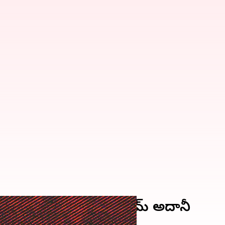
ో స్థానం కోల్పోయిన గౌతమ్ అదానీ