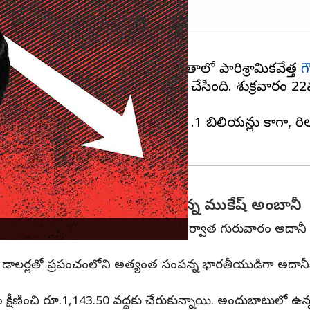
జాబితాలో టాప్ 20 సంపన్నుల జాబితాలో పారిశ్రామికవేత్త
గ
 ఆ సంస్థ స్టాక్స్ ను దారుణంగా పడిపోయేలా చేసింది. శుక్రవ
వేత్త ప్రస్తుత నికర విలువ USD 581.1 బిలియన్లు కాగా, ర
న స్థానాన్ని పదిలం చేసుకున్న ముకేష్ అంబానీ
ండస్ట్రీస్ చైర్మన్ అంబానీని అధిగమించిన తర్వాత గురువారం అదానీ
న్ డాలర్లతో ప్రపంచంలోని అత్యంత సంపన్న భారతీయుడిగా అదానీన
 క్షీణించి రూ.1,143.50 వద్దకు చేరుకున్నాయి. అందుబాటులో ఉన్