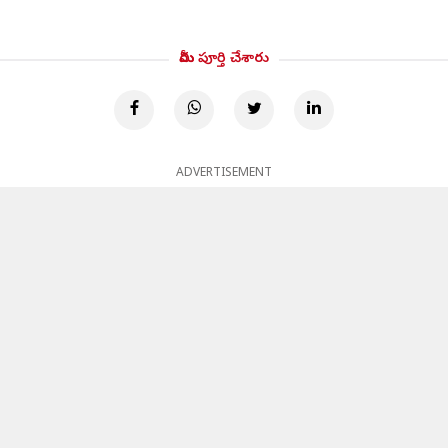
మీరు పూర్తి చేశారు
ADVERTISEMENT