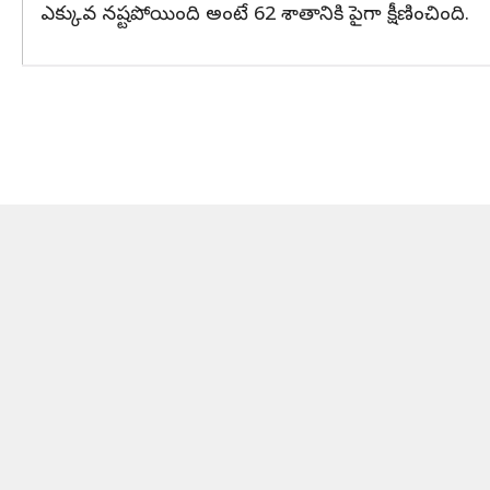
ఎక్కువ నష్టపోయింది అంటే 62 శాతానికి పైగా క్షీణించింది.