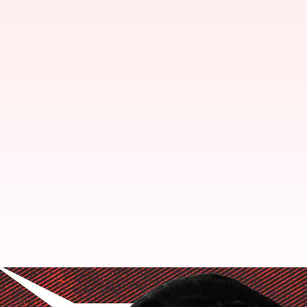
ప్రపంచ బిలియనీర్ల జాబితా టాప్ 20ల