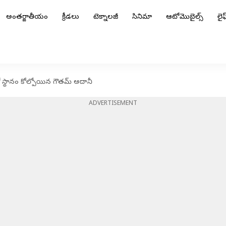
అంతర్జాతీయం
క్రీడలు
టెక్నాలజీ
సినిమా
ఆటోమొబైల్స్
లైఫ్
ో స్థానం కోల్పోయిన గౌతమ్ అదానీ
ADVERTISEMENT