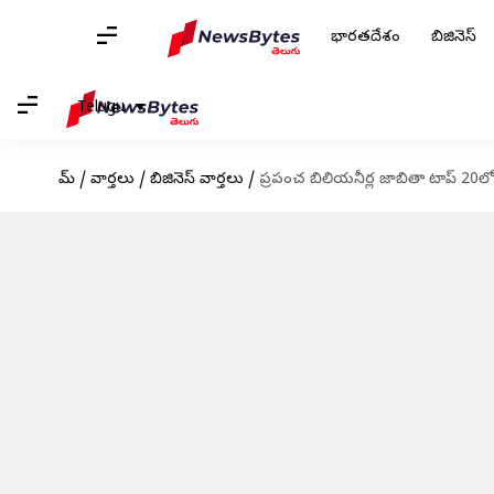
భారతదేశం
బిజినెస్
Telugu
హోమ్
/
వార్తలు
/
బిజినెస్ వార్తలు
/
ప్రపంచ బిలియనీర్ల జాబితా టాప్ 20ల