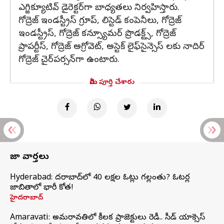
ఎగ్జిక్యూటివ్ డైరెక్టర్‌గా బాధ్యతలు నిర్వహిస్తారు.
గోద్రెజ్ ఇండస్ట్రీస్ గ్రూప్, లిస్టెడ్ కంపెనీలు, గోద్రెజ్
ఇండస్ట్రీస్, గోద్రెజ్ కన్స్యూమర్ ప్రొడక్ట్స్, గోద్రెజ్
ప్రాపర్టీస్, గోద్రెజ్ అగ్రోవెట్, అస్టెక్ లైఫ్‌సైన్సెస్ లకు నాదిర్
గోద్రెజ్ చైర్‌పర్సన్‌గా ఉంటారు.
మీరు పూర్తి చేశారు
తాజా వార్తలు
Hyderabad: హైదరాబాద్‌లో 40 లక్షల ఓట్లు గల్లంతు? ఓటర్ల
జాబితాలో భారీ కోత!
హైదరాబాద్
Amaravati: అమరావతిలో కీలక ప్రాజెక్టులు రెడీ.. సీడ్‌ యాక్సెస్‌