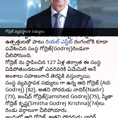
కుటుంబం..ఎవరెవరికి ఏమేమిటి?
వ్రాసిన వారు
May 01, 2024
01:38 pm
Stalin
ఈ వార్తాకథనం ఏంటి
గోద్రెజ్​ వ్యవస్థాపక సభ్యులు
ప్రముఖ గృహోపకరణాలు, సబ్బులు, ఫర్నీచర్
ఉత్పత్తులతో పాటు
రియల్ ఎస్టేట్
రంగంలోకి కూడా
ప్రవేశించిన సంస్థ గోద్రెజ్(Godrej)రెండుగా
చీలిపోనుంది.
గోద్రెజ్ ను స్థాపించిన 127 ఏళ్ల తర్వాత ఈ సంస్థ
విడిపోతుండటంతో ఎవరెవరికి ఏమేమిటి అనే
అంశాలు సహజంగానే తెరపైకి వస్తున్నాయి.
సంస్థ వ్యవస్థాపక సభ్యులు గా ఉన్న ఆది గోద్రెజ్ (Adi
Godrej) (82), అతని సోదరుడు నాదిర్(Nadir)
(73), జంషీద్ గోద్రెజ్(Jamshed Godrej)(75), స్మితా
గోద్రెజ్ కృష్ణ(Smitha Godrej Krishna)(74)లు
రెండు వర్గాలుగా చీలిపోయారు.
ఇందులో ఆది గోద్రెజ్, అతని సోదరుడు నాదిర్