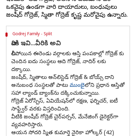
ఒకవైపు ఉండగా వారి దాయాదులు, బంధువులు
Godrej Family - Split
వారికి ఇవి...వీరికి అవి
చీలిపోయిన ఈరెండు వర్గాలకు ఆస్తి పంపకాల్లో గోద్రెజ్ కు
చెందిన ఐదు సంస్థలు ఆది గోద్రెజ్, నాదిర్ లకు
దక్కాయి.
జంషీద్, స్మితాలు అన్‌లిస్టెడ్ గోద్రెజ్ & బోయ్స్ దాని
అనుబంధ సంస్థలతో పాటు
ముంబై
లోని ప్రధాన ఆస్తితో
సహా ల్యాండ్ బ్యాంక్‌ను దక్కించుకున్నాయి.
గోద్రెజ్ ఏరోస్పేస్, ఏవియేషన్‌లో రక్షణ, ఫర్నిచర్, ఐటీ
సాఫ్ట్వేర్ వరకు విస్తరించింది.
వీటికి జంషీద్ గోద్రెజ్ చైర్‌పర్సన్, మేనేజింగ్ డైరెక్టర్‌గా
వ్యవహరిస్తారు.
ఆయన సోదరి స్మిత కుమార్తె నైరికా హోల్కర్ (42)