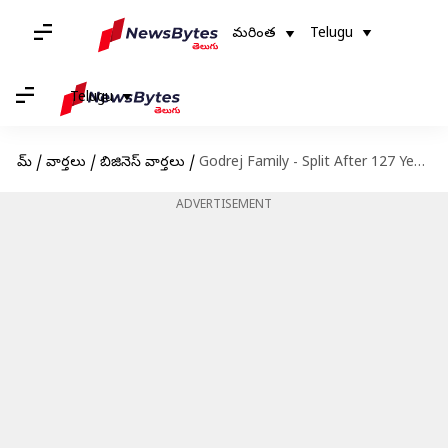
మరింత
Telugu
Telugu
హోమ్
/
వార్తలు
/
బిజినెస్ వార్తలు
/
Godrej Family - Split After 127 Years:127 ఏళ్ల తర్వాత విడిపోతున్నగోద్రెజ్ కుటుంబం..ఎవరెవరికి ఏమేమిటి?
ADVERTISEMENT