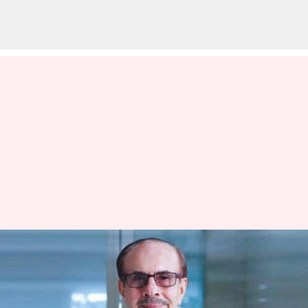
Godrej Family - Split After 127
Years:127 ఏళ్ల తర్వాత
విడిపోతున్నగోద్రెజ్