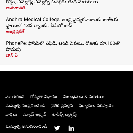
రోడ్డు, ఎమ్మెల్యే-ఎమ్మెల్సీ టవర్లకు తుది మెరుగులు
అమరావతి
Andhra Medical College: ఆంధ్ర వైద్యకళాశాలకు జాతీయ
స్థాయిలో 13వ ర్యాంకు.. ఏపీలో టాప్
ఆంధ్రప్రదేశ్
PhonePe: ఫోన్‌పేలో ఎఫ్‌డీ, ఆర్‌డీ సేవలు.. రోజుకు రూ.100తో
పొదుపు
ఫోన్‌ పే
మా గురించి
గోప్యతా విధానం
నిబంధనలు & షరతులు
మమ్మల్ని సంప్రదించండి
నైతిక ప్రవర్తన
ఫిర్యాదుల పరిష్కారం
వార్తలు
న్యూస్ ఆర్కైవ్
టాపిక్స్ ఆర్కైవ్స్
మమ్మల్ని అనుసరించండి