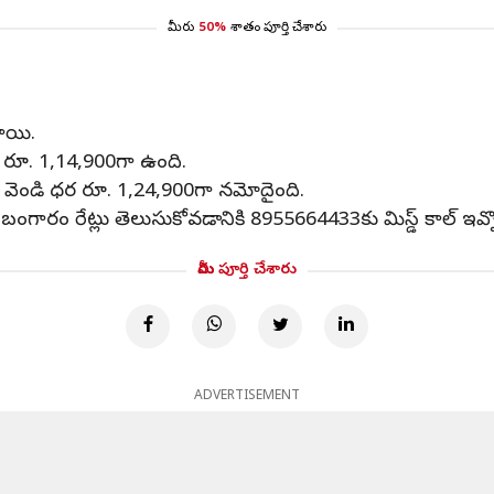
మీరు
50%
శాతం పూర్తి చేశారు
గాయి.
ధర రూ. 1,14,900గా ఉంది.
ో వెండి ధర రూ. 1,24,900గా నమోదైంది.
ం రేట్లు తెలుసుకోవడానికి 8955664433కు మిస్డ్ కాల్ ఇవ్వొ
మీరు పూర్తి చేశారు
ADVERTISEMENT