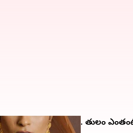
. భారీగా దిగొచ్చిన ధరలు.. తులం ఎంతంట