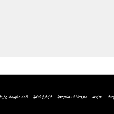
మల్ని సంప్రదించండి
నైతిక ప్రవర్తన
ఫిర్యాదుల పరిష్కారం
వార్తలు
న్యూ