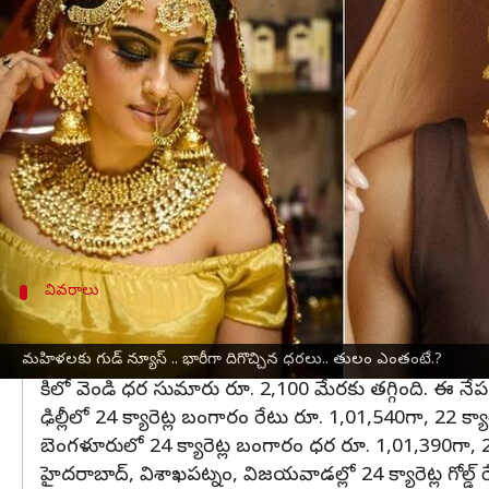
వ్రాసిన వారు
Aug 13, 2025
09:41 am
Sirish Praharaju
ఈ వార్తాకథనం ఏంటి
ఇంట్లో పెళ్లి, శుభకార్యం లేదా పండుగల సమయంలో మహ
అయితే, ఇటీవలి కాలంలో బంగారం ధరలు ఎప్పటికప్పుడు ప
ఇప్పటికే 24 క్యారెట్ల బంగారం రేటు లక్ష రూపాయల మార్క
అయితే, ఇటీవల పరిస్థితి కొంచెం మారింది. దాదాపు
వివరాలు
బంగారం ధరలు:
ఇక ఇప్పటివరకు స్థిరంగా ఉన్న వెండి ధరలు కూడా గత రెండ
మహిళలకు గుడ్ న్యూస్ .. భారీగా దిగొచ్చిన ధరలు.. తులం ఎంతంటే.?
కిలో వెండి ధర సుమారు రూ. 2,100 మేరకు తగ్గింది. ఈ నేపథ్
ఢిల్లీలో 24 క్యారెట్ల బంగారం రేటు రూ. 1,01,540గా, 22 క్య
బెంగళూరులో 24 క్యారెట్ల బంగారం ధర రూ. 1,01,390గా, 22
హైదరాబాద్‌, విశాఖపట్నం, విజయవాడల్లో 24 క్యారెట్ల గోల్డ్