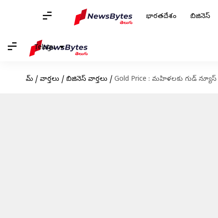
భారతదేశం
బిజినెస్
Telugu
హోమ్
/
వార్తలు
/
బిజినెస్ వార్తలు
/
Gold Price : మహిళలకు గుడ్ న్యూస్ 