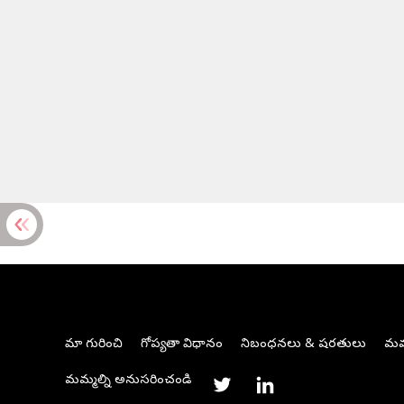
మా గురించి
గోప్యతా విధానం
నిబంధనలు & షరతులు
మమ్
మమ్మల్ని అనుసరించండి