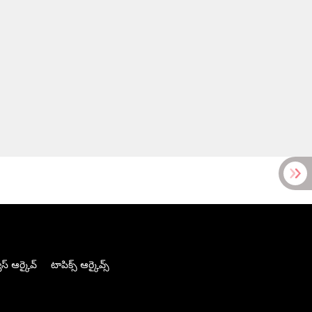
స్ ఆర్కైవ్
టాపిక్స్ ఆర్కైవ్స్