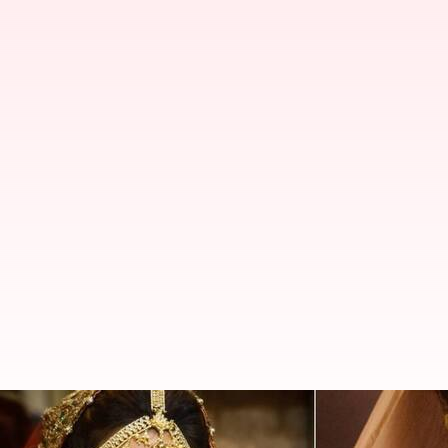
Gold Price : మహిళలకు గుడ్ న్యూస్ .