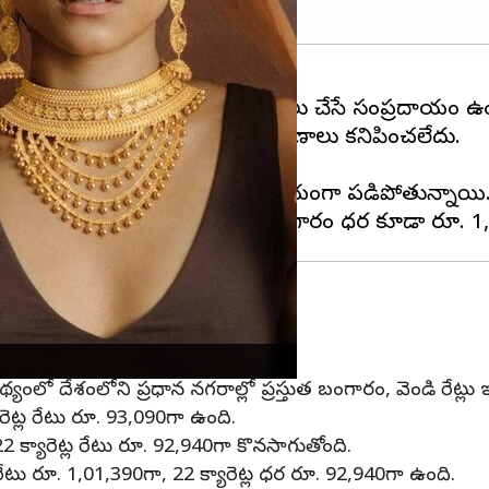
ిళలు తప్పనిసరిగా
బంగారం
కొనుగోలు చేసే సంప్రదాయం ఉం
ెరుగుతూ వస్తున్నాయి, తగ్గే లక్షణాలు కనిపించలేదు.
్‌ దాటింది.
 ఐదు రోజులుగా బంగారం ధరలు గణనీయంగా పడిపోతున్నాయి
ు రోజులుగా తగ్గుముఖం పట్టాయి.
యంలో దేశంలోని ప్రధాన నగరాల్లో ప్రస్తుత బంగారం, వెండి రేట్లు
ారెట్ల రేటు రూ. 93,090గా ఉంది.
 క్యారెట్ల రేటు రూ. 92,940గా కొనసాగుతోంది.
 రేటు రూ. 1,01,390గా, 22 క్యారెట్ల ధర రూ. 92,940గా ఉంది.