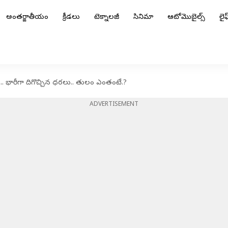
అంతర్జాతీయం
క్రీడలు
టెక్నాలజీ
సినిమా
ఆటోమొబైల్స్
లైఫ్
.. భారీగా దిగొచ్చిన ధరలు.. తులం ఎంతంటే.?
ADVERTISEMENT