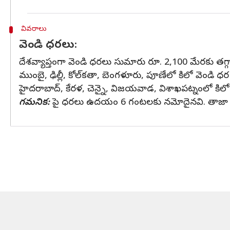
వివరాలు
వెండి ధరలు:
దేశవ్యాప్తంగా వెండి ధరలు సుమారు రూ. 2,100 మేరకు తగ్
ముంబై, ఢిల్లీ, కోల్‌కతా, బెంగళూరు, పూణేలో కిలో వెండి 
హైదరాబాద్‌, కేరళ, చెన్నై, విజయవాడ, విశాఖపట్నంలో కిల
గమనిక:
పై ధరలు ఉదయం 6 గంటలకు నమోదైనవి. తాజా బంగార