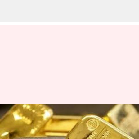
Gold Rate Today: బంగారం
ప్రియులకు గుడ్‌న్యూస్.. మళ్లీ తగ్గిన
పసిడి ధర.. తులం ఎంతంటే…