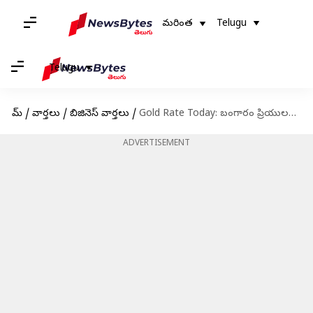
మరింత
Telugu
Telugu
హోమ్
/
వార్తలు
/
బిజినెస్ వార్తలు
/
Gold Rate Today: బంగారం ప్రియులకు గుడ్‌న్యూస్.. మళ్లీ తగ్గిన పసిడి ధర.. తులం ఎంతంటే…
ADVERTISEMENT