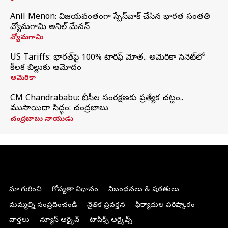
Anil Menon: విజయవంతంగా స్పేస్‌వాక్‌ చేసిన భారత సంతతి
వ్యోమగామి అనిల్‌ మేనన్
వ్యోమగామి
US Tariffs: భారత్‌పై 100% టారిఫ్‌ మోత.. అమెరికా సెనెట్‌లో
కీలక బిల్లుకు ఆమోదం
అమెరికా
CM Chandrababu: బీసీల సంరక్షణకు ప్రత్యేక చట్టం..
ముసాయిదా సిద్ధం: చంద్రబాబు
చంద్రబాబు నాయుడు
మా గురించి
గోప్యతా విధానం
నిబంధనలు & షరతులు
మమ్మల్ని సంప్రదించండి
నైతిక ప్రవర్తన
ఫిర్యాదుల పరిష్కారం
వార్తలు
న్యూస్ ఆర్కైవ్
టాపిక్స్ ఆర్కైవ్స్