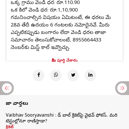
ఒక్క గ్రాము వెండి ధర: రూ.110.90
ఒక కిలో వెండి ధర: రూ.1,10,900
గమనించాల్సిన విషయం ఏమిటంటే, ఈ ధరలు మే
28వ తేదీ ఉదయం 6 గంటలకు నమోదైనవే. మీరు
ఎప్పటికప్పుడు బంగారం లేదా వెండి ధరల తాజా
సమాచారం తెలుసుకోవాలంటే, 8955664433
నెంబర్‌కు మిస్డ్ కాల్ ఇవ్వొచ్చు.
మీరు పూర్తి చేశారు
తాజా వార్తలు
Vaibhav Sooryavanshi : రెడ్ బాల్ క్రికెట్‌పై వైభవ్ ఫోకస్.. మరి
టెస్టుల్లోనూ రాణిస్తాడా?
క్రికెట్