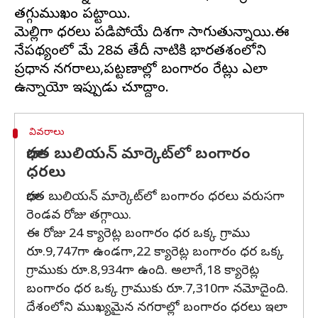
తగ్గుముఖం పట్టాయి.
మెల్లిగా ధరలు పడిపోయే దిశగా సాగుతున్నాయి.ఈ
నేపథ్యంలో మే 28వ తేదీ నాటికి భారతదేశంలోని
ప్రధాన నగరాలు,పట్టణాల్లో బంగారం రేట్లు ఎలా
వివరాలు
భారత బులియన్ మార్కెట్‌లో బంగారం
ధరలు
భారత బులియన్ మార్కెట్‌లో బంగారం ధరలు వరుసగా
రెండవ రోజు తగ్గాయి.
ఈ రోజు 24 క్యారెట్ల బంగారం ధర ఒక్క గ్రాము
రూ.9,747గా ఉండగా,22 క్యారెట్ల బంగారం ధర ఒక్క
గ్రాముకు రూ.8,934గా ఉంది. అలాగే,18 క్యారెట్ల
బంగారం ధర ఒక్క గ్రాముకు రూ.7,310గా నమోదైంది.
దేశంలోని ముఖ్యమైన నగరాల్లో బంగారం ధరలు ఇలా