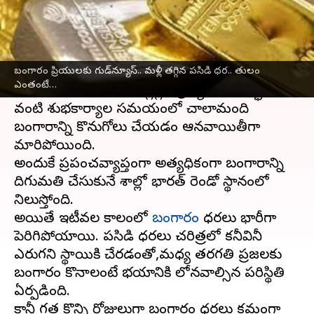
వ్రాసిన వారు
May 28, 2025
09:30 am
Sirish Praharaju
ఈ వార్తాకథనం ఏంటి
మన దేశంలో బంగారానికి ఎప్పుడూ అధిక డిమాండ్‌
బంగారం ప్రియులకు గుడ్‌న్యూస్.. మళ్లీ తగ్గిన పసిడి ధర.. తులం
ఎంతంటే…
ఉంటుంది. పండుగలు,పెళ్లిళ్లు, ప్రత్యేక సందర్భాలు
వంటి శుభకార్యాల సమయంలో చాలామంది
బంగారాన్ని కొనుగోలు చేయడం ఆనవాయితీగా
మారిపోయింది.
అందుకే ప్రపంచవ్యాప్తంగా అత్యధికంగా బంగారాన్ని
దిగుమతి చేసుకునే దేశాల్లో భారత్‌ రెండో స్థానంలో
నిలుస్తోంది.
అయితే ఇటీవల కాలంలో
బంగారం
ధరలు భారీగా
పెరిగిపోయాయి. పసిడి ధరలు చరిత్రలో కనీవినీ
ఎరుగని స్థాయికి చేరడంతో,మధ్య తరగతి ప్రజలకు
బంగారం కొనాలంటే భయానికి లోనవాల్సిన పరిస్థితి
ఏర్పడింది.
కానీ గత కొన్ని రోజులుగా బంగారం ధరలు క్రమంగా